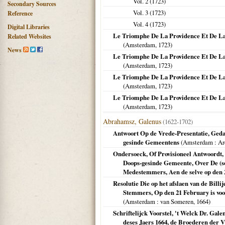
Vol. 2 (
1723
)
Secondary Sources
Vol. 3 (
1723
)
Reference
Vol. 4 (
1723
)
Digital Libraries
Le Triomphe De La Providence Et De La 
Related Websites
(
Amsterdam
,
1723
)
News
Le Triomphe De La Providence Et De La 
(
Amsterdam
,
1723
)
Le Triomphe De La Providence Et De La 
(
Amsterdam
,
1723
)
Le Triomphe De La Providence Et De La 
(
Amsterdam
,
1723
)
Abrahamsz, Galenus
(1622-1702)
Antwoort Op de Vrede-Presentatie, Geda
gesinde Gemeentens
(
Amsterdam
: Ar
Ondersoeck, Of Provisioneel Antwoordt,
Doops-gesinde Gemeente, Over De (s
Medestemmers, Aen de selve op den 2
Resolutie Die op het afslaen van de Bill
Stemmers, Op den 21 February is voor
(
Amsterdam
: van Someren,
1664
)
Schriftelijck Voorstel, 't Welck Dr. Ga
deses Jaers 1664, de Broederen der 