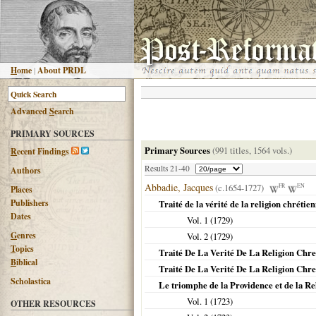
H
ome
|
About PRDL
Advanced
S
earch
PRIMARY SOURCES
Primary Sources
(991 titles, 1564 vols.)
R
ecent Findings
Results 21-40
Authors
Abbadie, Jacques
(c.1654-1727)
FR
EN
Places
Publishers
Traité de la vérité de la religion chrétie
Dates
Vol. 1 (
1729
)
G
enres
Vol. 2 (
1729
)
T
opics
Traité De La Verité De La Religion Chret
B
iblical
Traité De La Verité De La Religion Chret
Scholastica
Le triomphe de la Providence et de la Re
Vol. 1 (
1723
)
OTHER RESOURCES