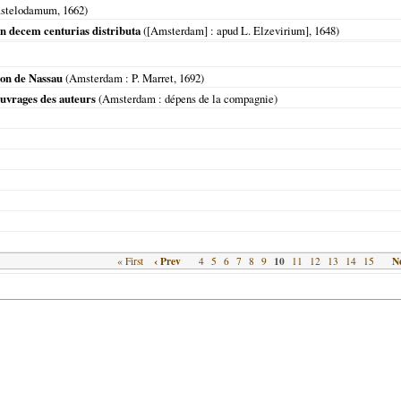
stelodamum
,
1662
)
 in decem centurias distributa
(
[Amsterdam]
: apud L. Elzevirium],
1648
)
son de Nassau
(
Amsterdam
: P. Marret,
1692
)
ouvrages des auteurs
(
Amsterdam
: dépens de la compagnie)
‹ Prev
10
Ne
« First
4
5
6
7
8
9
11
12
13
14
15