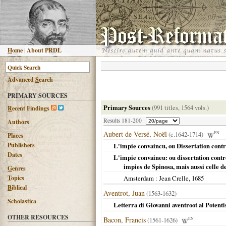
H
ome
|
About PRDL
Advanced
S
earch
PRIMARY SOURCES
Primary Sources
(991 titles, 1564 vols.)
R
ecent Findings
Results 181-200
Authors
Aubert de Versé, Noël
(c.1642-1714)
EN
Places
Publishers
L'impie convaincu, ou Dissertation contr
Dates
L'impie convaineu: ou dissertation contr
impies de Spinosa, mais aussi celle de
G
enres
T
opics
Amsterdam
: Jean Crelle,
1685
B
iblical
Aventrot, Juan
(1563-1632)
Scholastica
Letterra di Giovanni aventroot al Potenti
OTHER RESOURCES
Bacon, Francis
(1561-1626)
EN