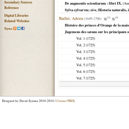
Secondary Sources
De augmentis scientiarum : libri IX.
(
Am
Reference
Sylva sylvarvm; sive, Historia naturalis,
Digital Libraries
Baillet, Adrien
(1649-1706)
EN
FR
Related Websites
Histoire des princes d'Orange de la mai
News
Jugemens des savans sur les principaux 
Vol. 1 (
1725
)
Vol. 2 (
1725
)
Vol. 3 (
1725
)
Vol. 4 (
1725
)
Vol. 5 (
1725
)
Vol. 6 (
1725
)
Vol. 7 (
1725
)
Designed by David Sytsma 2010-2014 /
Contact PRDL