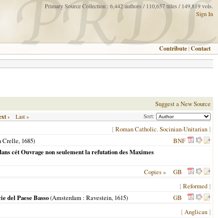
Primary Source Collection : 6,442 authors / 110,657 titles / 149,819 vols.
Sign In
Contribute
|
Contact
Suggest a New Source
xt ›
Sort:
Last »
[
Roman Catholic
,
Socinian-Unitarian
]
n Crelle,
1685
)
BNF
 dans cét Ouvrage non seulement la refutation des Maximes
Copies »
GB
[
Reformed
]
cie del Paese Basso
(
Amsterdam
: Ravestein,
1615
)
GB
[
Anglican
]