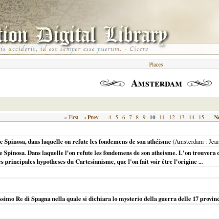
Places
Amsterdam
‹ Prev
10
Ne
« First
4
5
6
7
8
9
11
12
13
14
15
e Spinosa, dans laquelle on refute les fondemens de son athéisme
(
Amsterdam
: Jea
e Spinosa. Dans laquelle l'on refute les fondemens de son atheisme. L'on trouvera
s principales hypotheses du Cartesianisme, que l'on fait voir être l'origine ...
ssimo Re di Spagna nella quale si dichiara lo mysterio della guerra delle 17 provin