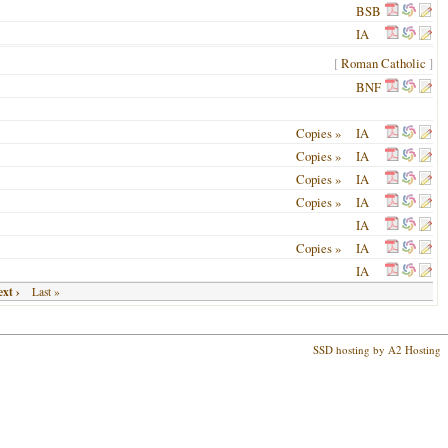
BSB
IA
[
Roman Catholic
]
BNF
Copies »
IA
Copies »
IA
Copies »
IA
Copies »
IA
IA
Copies »
IA
IA
xt ›
Last »
SSD hosting by A2 Hosting