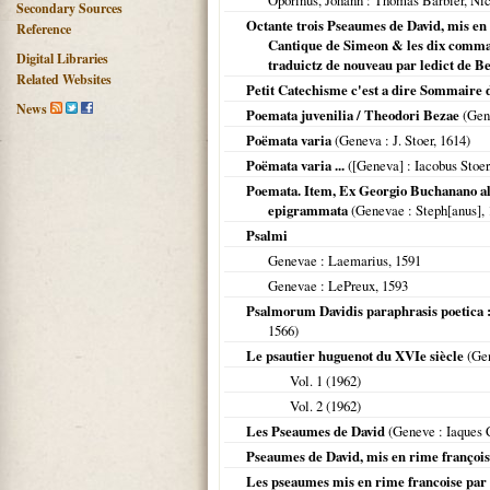
Oporinus, Johann
: Thomas Barbier, Nic
Secondary Sources
Octante trois Pseaumes de David, mis en 
Reference
Cantique de Simeon & les dix comman
Digital Libraries
traduictz de nouveau par ledict de B
Related Websites
Petit Catechisme c'est a dire Sommaire d
News
Poemata juvenilia / Theodori Bezae
(
Gen
Poëmata varia
(
Geneva
: J. Stoer,
1614
)
Poëmata varia ...
(
[Geneva]
: Iacobus Stoer
Poemata. Item, Ex Georgio Buchanano ali
epigrammata
(
Genevae
: Steph[anus],
Psalmi
Genevae
: Laemarius,
1591
Genevae
: LePreux,
1593
Psalmorum Davidis paraphrasis poetica : 
1566
)
Le psautier huguenot du XVIe siècle
(
Ge
Vol. 1 (
1962
)
Vol. 2 (
1962
)
Les Pseaumes de David
(
Geneve
: Iaques
Pseaumes de David, mis en rime françoi
Les pseaumes mis en rime francoise pa