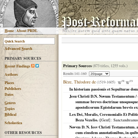
H
ome
|
About PRDL
Advanced
S
earch
PRIMARY SOURCES
Primary Sources
(873 titles, 1255 vols.)
R
ecent Findings
Results 141-160
Authors
Bèze, Théodore de
(1519-1605)
FR
EN
Places
Publishers
In historiam passionis et Sepulturae dom
Dates
Jesu Christi D.N. Novum Testamentum / 
summae breves doctrinae unoquoque
G
enres
apostolicorum Epistolarum brevis expl
T
opics
Lex Dei, Moralis, Ceremonialis Et Politic
B
iblical
Beza Vezelio.
(
[Genf]
: Sanctandreanu
Scholastica
Novvm D. N. Iesv Christi Testamentum. a
cum eiusdem annotationibus, in quibus
OTHER RESOURCES