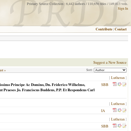
Primary Source Collection : 6,442 authors / 110,656 titles / 149,813 vols.
Sign In
Contribute
|
Contact
Suggest a New Source
Sort:
ast »
[
Lutheran
]
issimo Principe Ac Domino, Dn. Friderico Wilhelmo,
SBB
 Praeses Jo. Franciscus Buddeus, P.P. Et Respondens Carl
[
Lutheran
]
IA
[
Lutheran
]
SBB