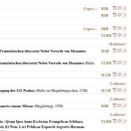
Copies »
BSB
BSB
Copies »
SBB
ULBH
[
Reformed
]
Frantzösischen übersetzt Nebst Vorrede von Menantes
HAB
antzösischen übersetzt Nebst Vorrede von Menantes
(
Halle
ULBH
SLUB
[
Lutheran
]
egung des 113. Psalms
(
Halle im Magdeburgischen
,
1728
)
SLUB
[
Lutheran
]
osancto canone Missae
(
Magdeburgi
,
1550
)
BSB
[
Lutheran
]
 : Qvam Ipso Anno Ecclesiae Evangelicae Ivbilaeo,
ULBH
t, Et Nvnc Lvci Pvblicae Exposvit Avgvstvs Herman.