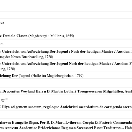
ica
re Daniele Clasen
(
Magdeburgi
: Mullerus,
1655
)
FR
Unterricht von Auferziehung Der Jugend : Nach der heutigen Manier / Aus dem 
gung der Neuen Buchhandlung,
1720
)
 Unterricht von Auferziehung Der Jugend Nach der heutigen Manier / Aus dem Fr
ung,
1720
)
ziehung Der Jugend
(
Halle im Magdeburgischen
,
1719
)
Joh. Draconites Weyland Herrn D. Martin Lutheri Treugewesenen Mitgehülfen, Ausl
DE
 Illyr. ad gentem sanctam, regaleque Antichristi sacerdotium de corrigendo sacr
N
iarvm Evangelio Digna, Per B. D. Mart. Lvthervm Coepta Et Posteris Commendata
m Annvvm Academiae Fridericianae Regimen Svccessori Esset Traditvrvs ... Habvi