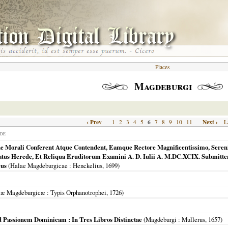
Places
Magdeburgi
‹ Prev
6
Next ›
1
2
3
4
5
7
8
9
10
11
L
DE
ne Morali Conferent Atque Contendent, Eamque Rectore Magnificentissimo, Seren
tus Herede, Et Reliqua Eruditorum Examini A. D. Iulii A. M.DC.XCIX. Submittent
cus
(
Halae Magdeburgicae
: Henckelius,
1699
)
læ Magdeburgicæ
: Typis Orphanotrophei,
1726
)
d Passionem Dominicam : In Tres Libros Distinctae
(
Magdeburgi
: Mullerus,
1657
)