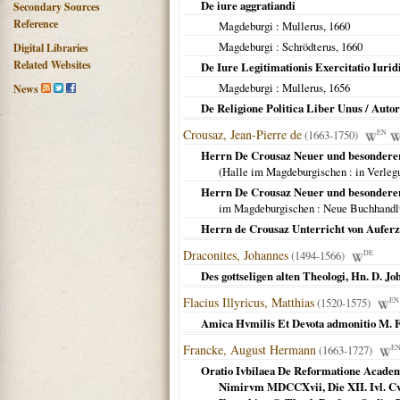
De iure aggratiandi
Secondary Sources
Reference
Magdeburgi
: Mullerus,
1660
Magdeburgi
: Schrödterus,
1660
Digital Libraries
Related Websites
De Iure Legitimationis Exercitatio Iurid
Magdeburgi
: Mullerus,
1656
News
De Religione Politica Liber Unus / Auto
Crousaz, Jean-Pierre de
(1663-1750)
EN
Herrn De Crousaz Neuer und besonderer 
(
Halle im Magdeburgischen
: in Verle
Herrn De Crousaz Neuer und besonderer
im Magdeburgischen
: Neue Buchhandl
Herrn de Crousaz Unterricht von Aufer
Draconites, Johannes
(1494-1566)
DE
Des gottseligen alten Theologi, Hn. D. 
Flacius Illyricus, Matthias
(1520-1575)
EN
Amica Hvmilis Et Devota admonitio M. F.
Francke, August Hermann
(1663-1727)
E
Oratio Ivbilaea De Reformatione Academ
Nimirvm MDCCXvii, Die XII. Ivl. Cv