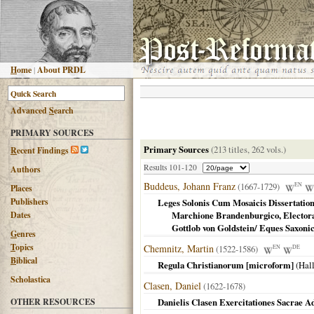
H
ome
|
About PRDL
Advanced
S
earch
PRIMARY SOURCES
Primary Sources
(213 titles, 262 vols.)
R
ecent Findings
Results 101-120
Authors
Buddeus, Johann Franz
(1667-1729)
EN
Places
Publishers
Leges Solonis Cum Mosaicis Dissertatio
Dates
Marchione Brandenburgico, Electora
Gottlob von Goldstein/ Eques Saxoni
G
enres
T
opics
Chemnitz, Martin
(1522-1586)
EN
DE
B
iblical
Regula Christianorum [microform]
(
Hal
Scholastica
Clasen, Daniel
(1622-1678)
OTHER RESOURCES
Danielis Clasen Exercitationes Sacrae A