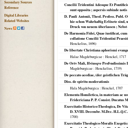
Secondary Sources
Concilii Tridentini Adeoque Et Pontificio
Reference
sunt opposita ; aspersis subinde notis 
Digital Libraries
D. Pauli Antonii, Theol. Profess. Publ.
Related Websites
hie schon Wahrhaftig Erlösete sind,
Druck von neuem überlassen ; Nebst 
News
De Harmonia Fidei, Quae iustificat, cum
collatione Concilii Tridentini Prae
Henckelius,
1696
)
De libertate Christiana aphorismi evange
Halae Magdeburgicae
: Henckel,
1717
De Ortv Mali, Hviusqve Profvndissimis I
Magdeburgicae
: Henckelius,
1719
)
De peccato acediae, (der geistlichen Trä
Diss. de spiritu moderationis
Hala Magdeburgica
: Henckel,
1707
Elementa Homiletica, in materiam ac usu
Fridericiana P. P. Consist. Ducatus 
Exercitatio Historico-Theologica, De Vi
D. XVIII. Decembr. M.Dcc. H.L.Q.C. 
1700
)
Exercitatio Theologico-Moralis Exegetica