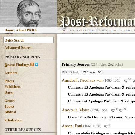
H
ome
|
About PRDL
Advanced
S
earch
PRIMARY SOURCES
Primary Sources
(213 titles, 262 vols.)
R
ecent Findings
Results 1-20
Authors
Amsdorff, Nicolaus von
(1483-1565)
DE
Places
Publishers
Confessio Et Apologia Pastorum & reli
Dates
Confessio Et Apologia Pastorum & reliq
G
enres
Confessio et Apologia Pastorum & reliquo
T
opics
Amyraut, Moïse
(1596-1664)
FR
EN
B
iblical
Dissertatio De Oeconomia Trium Person
Scholastica
Anton, Paul
(1661-1730)
DE
OTHER RESOURCES
Commentatio theologica de analogia fidei