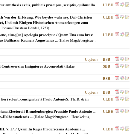
 antithesis ex iis, publicis præcipue, scriptis, quibus illa
ULBH
äch Von der Erlösung, Wie beydes wahr sey, Daß Christen
ULBH
asset, Und mit Einigen Historischen Anmerckungen zum
s Johann Christian Hendel,
1723
)
sione, eiusq[ue] Apologia praecipue / Quam Una cum brevi
ULBH
us Balthasar Rauner/ Augustanus ...
(
Halae Magdeburgicae
:
Copies »
BSB
d Controversias Insigniores Accomodati
(
Halae
SBB
BSB
Copies »
BSB
ri solent, consignata / à Paulo AntonioS. Th. D. & in
ULBH
ciana Electorali Brandenburgica Praeside Paulo Antonio ...
ULBH
-Halberstadensis ...
(
Halae Magdeburgicae
: Henckelius,
II. V. 17. / Qvam In Regia Fridericiana Academia ...
ULBH