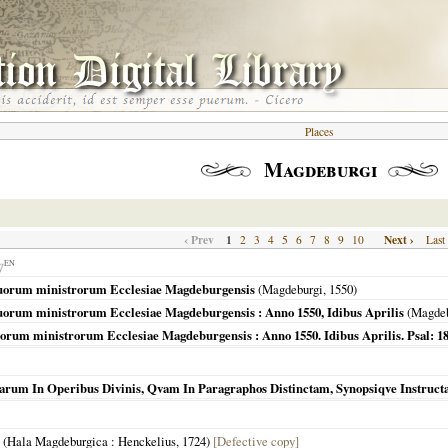
Places
Magdeburgi
‹ Prev
1
Next ›
2
3
4
5
6
7
8
9
10
Last
EN
quorum ministrorum Ecclesiae Magdeburgensis
(
Magdeburgi
,
1550
)
uorum ministrorum Ecclesiae Magdeburgensis : Anno 1550, Idibus Aprilis
(
Magdeb
rum ministrorum Ecclesiae Magdeburgensis : Anno 1550. Idibus Aprilis. Psal: 18. 
arum In Operibus Divinis, Qvam In Paragraphos Distinctam, Synopsiqve Instruc
(
Hala Magdeburgica
: Henckelius,
1724
)
[Defective copy]