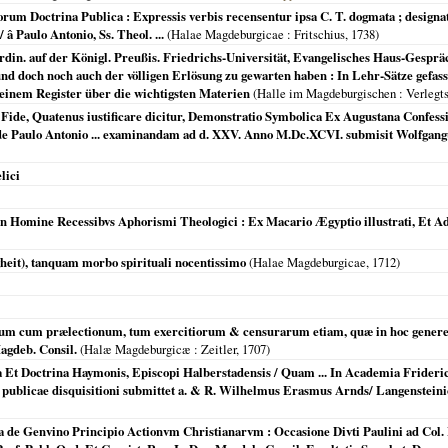
rum Doctrina Publica : Expressis verbis recensentur ipsa C. T. dogmata ; designatur
/ â Paulo Antonio, Ss. Theol. ...
(
Halae Magdeburgicae
: Fritschius,
1738
)
 Ordin. auf der Königl. Preußis. Friedrichs-Universität, Evangelisches Haus-Gespr
 und doch noch auch der völligen Erlösung zu gewarten haben : In Lehr-Sätze gef
einem Register über die wichtigsten Materien
(
Halle im Magdeburgischen
: Verlegt
 Fide, Quatenus iustificare dicitur, Demonstratio Symbolica Ex Augustana Confes
side Paulo Antonio ... examinandam ad d. XXV. Anno M.Dc.XCVI. submisit Wolfgang
lici
n Homine Recessibvs Aphorismi Theologici : Ex Macario Ægyptio illustrati, Et A
gheit), tanquam morbo spirituali nocentissimo
(
Halae Magdeburgicae
,
1712
)
m cum prælectionum, tum exercitiorum & censurarum etiam, quæ in hoc genere fie
Magdeb. Consil.
(
Halæ Magdeburgicæ
: Zeitler,
1707
)
ta Et Doctrina Haymonis, Episcopi Halberstadensis / Quam ... In Academia Frideri
publicae disquisitioni submittet a. & R. Wilhelmus Erasmus Arnds/ Langensteinio
 de Genvino Principio Actionvm Christianarvm : Occasione Divti Paulini ad Col. I