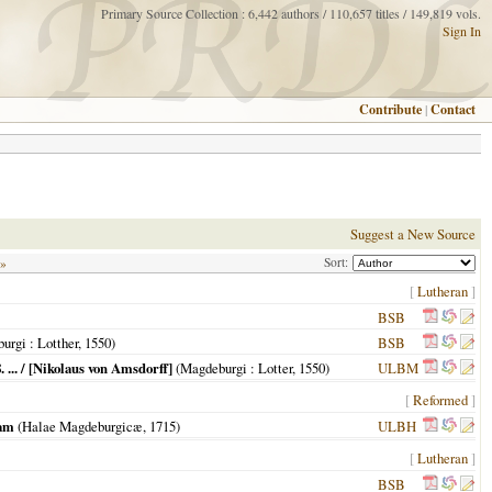
Primary Source Collection : 6,442 authors / 110,657 titles / 149,819 vols.
Sign In
Contribute
|
Contact
Suggest a New Source
Sort:
 »
[
Lutheran
]
BSB
urgi
: Lotther,
1550
)
BSB
... / [Nikolaus von Amsdorff]
(
Magdeburgi
: Lotter,
1550
)
ULBM
[
Reformed
]
tam
(
Halae Magdeburgicæ
,
1715
)
ULBH
[
Lutheran
]
BSB