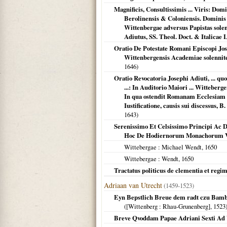
Magnificis, Consultissimis ... Viris: Dom
Berolinensis & Coloniensis. Domini
Wittenbergae adversus Papistas solen
Adiutus, SS. Theol. Doct. & Italicae 
Oratio De Potestate Romani Episcopi Jose
Wittenbergensis Academiae solennite
1646
)
Oratio Revocatoria Josephi Adiuti, ...
...: In Auditorio Maiori ... Wittebe
In qua ostendit Romanam Ecclesiam &
Iustificatione, causis sui discessus,
1643
)
Serenissimo Et Celsissimo Principi Ac 
Hoc De Hodiernorum Monachorum Votis
Wittebergae
: Michael Wendt,
1650
Wittebergae
: Wendt,
1650
Tractatus politicus de clementia et regim
Adriaan van Utrecht
(1459-1523)
Eyn Bepstlich Breue dem radt czu Bambe
(
[Wittenberg
: Rhau-Grunenberg],
1523
Breve Qvoddam Papae Adriani Sexti Ad