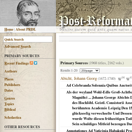
H
ome
|
About PRDL
Advanced
S
earch
PRIMARY SOURCES
Primary Sources
(1968 titles, 2162 vols.)
R
ecent Findings
Results 1-20
Authors
Abicht, Johann Georg
(1672-1740)
DE
E
Places
Publishers
Ad Celebranda Solennia Quibus Auctorit
Dates
Als der weyland Wohl-Edle Groß-Achtbah
Magnifici ... Johann George Abichts 
G
enres
des Hochlöbl. Geistl. Consistorii Ass
T
opics
berühmten Academie Leipzig Den 15. 
B
iblical
glückseelig verwechselte Und Dessen
Scholastica
wurde Wolte diesen frühzeitigen To
Sein schuldiges Mitleid bezeugen Da
OTHER RESOURCES
Annotationes Ad Vaticinia Habakuki Pro