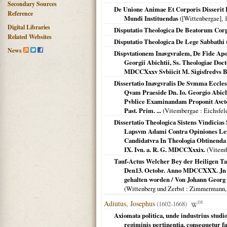
Secondary Sources
De Unione Animae Et Corporis Disserit 
Reference
Mundi Instituendas
(
[Wittenbergae]
,
Digital Libraries
Disputatio Theologica De Beatorum Corpo
Related Websites
Disputatio Theologica De Lege Sabbathi
News
Dispvtationem Inavgvralem, De Fide Apos
Georgii Abichtii, Ss. Theologiae Docto
MDCCXxxv Svbiicit M. Sigisfredvs Bec
Dissertatio Inavgvralis De Svmma Ecclesi
Qvam Praeside Dn. Io. Georgio Abicht 
Pvblice Examinandam Proponit Avctor
Past. Prim. ...
(
Vitembergae
: Eichsfel
Dissertatio Theologica Sistens Vindicias 
Lapsvm Adami Contra Opiniones Leibni
Candidatvra In Theologia Obtinenda 
IX. Ivn. a. R. G. MDCCXxxix.
(
Vitem
Tauf-Actus Welcher Bey der Heiligen Ta
Den13. Octobr. Anno MDCCXXX. Jn d
gehalten worden / Von Johann Georg A
(
Wittenberg und Zerbst
: Zimmermann
Adiutus, Josephus
(1602-1668)
DE
Axiomata politica, unde industrius studi
regiminis pertinentia, consequetur fa