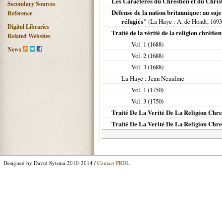
Les Caractères du Chrestien et du Chri
Secondary Sources
Défense de la nation britannique: au suje
Reference
réfugiés"
(
La Haye
: A. de Hondt,
1693
Digital Libraries
Traité de la vérité de la religion chrétie
Related Websites
Vol. 1 (
1688
)
News
Vol. 2 (
1688
)
Vol. 3 (
1688
)
La Haye
: Jean Neaulme
Vol. 1 (
1750
)
Vol. 3 (
1750
)
Traité De La Verité De La Religion Chret
Traité De La Verité De La Religion Chret
Designed by David Sytsma 2010-2014 /
Contact PRDL