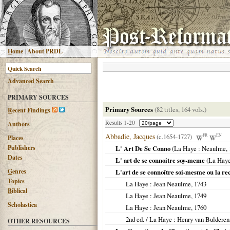
H
ome
|
About PRDL
Advanced
S
earch
PRIMARY SOURCES
Primary Sources
(82 titles, 164 vols.)
R
ecent Findings
Results 1-20
Authors
Abbadie, Jacques
(c.1654-1727)
FR
EN
Places
Publishers
L' Art De Se Conno
(
La Haye
: Neaulme,
Dates
L' art de se connoitre soy-meme
(
La Hay
G
enres
L'art de se connoître soi-mesme ou la re
T
opics
La Haye
: Jean Neaulme,
1743
B
iblical
La Haye
: Jean Neaulme,
1749
Scholastica
La Haye
: Jean Neaulme,
1760
2nd ed. /
La Haye
: Henry van Bulderen
OTHER RESOURCES