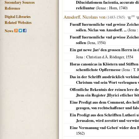
Dilucidationem facientia, accurate 
Secondary Sources
refelluntur
(
Jenae
: Horn,
1740
)
Reference
Digital Libraries
Amsdorff, Nicolaus von
(1483-1565)
DE
Related Websites
Fuenff fuernemliche vnd gewisse Zeichen 
sollen. Niclas von Amsdorff. ...
(
Jena
:
News
Fuenff fuernemliche vnd gewisse Zeichen 
sollen
(
Jena
,
1554
)
Ein gut newe Jar/ den grossen Herrn in d
Jena
: Christian d.Ä. Rödinger,
1554
Horas canonicas in Klöstern und Stifften 
schentlichste Opffermesse
(
Jena
: T. 
Das in der Schrifft ausdrücklich verkünd
Christum vnd sein Wort verleugnen 
Offentliche Bekentnis der reinen lere d
Jtem ein Register Jllyrici etlicher b
Eine Predigt aus dem Comment, des heili
gezogen, von rechtschaffener und fal
Ein Predigt aus den Schrifften Lutheri 
Jerusalem, wird zerstört und verwüs
Eine Vermanung vnd Gebet/ wider den Ba
1562
)