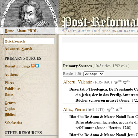
H
ome
|
About PRDL
Advanced
S
earch
PRIMARY SOURCES
Primary Sources
(1043 titles, 1292 vols.)
R
ecent Findings
Results 1-20
Authors
Alberti, Valentin
(1635-1697)
DE
EN
Places
Publishers
Dissertatio Theologica, De Praestando 
Dates
ein jeder, der in das Predig-Amt tre
Bücher schweren müsse?
(
Jenae
,
172
G
enres
T
opics
Allix, Pierre
(1641-1717)
EN
FR
B
iblical
Diatriba De Anno & Mense Natali Iesu Ch
Dilucidationem facientia, accurate 
Scholastica
refelluntur
(
Jenae
: Hornius,
1740
)
OTHER RESOURCES
Diatribe De Anno & Mense Natali Jesu Ch