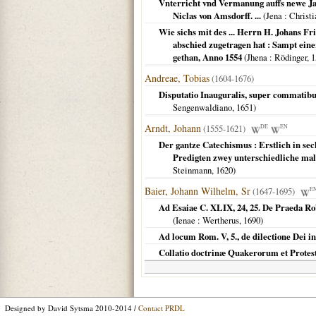
Vnterricht vnd Vermanung auffs newe Jar
Niclas von Amsdorff. ...
(
Jena
: Christi
Wie sichs mit des ... Herrn H. Johans Fr
abschied zugetragen hat : Sampt ein
gethan, Anno 1554
(
Jhena
: Rödinger,
1
Andreae, Tobias
(1604-1676)
Disputatio Inauguralis, super commatibus
Sengenwaldiano,
1651
)
Arndt, Johann
(1555-1621)
DE
EN
Der gantze Catechismus : Erstlich in sech
Predigten zwey unterschiedliche mal 
Steinmann,
1620
)
Baier, Johann Wilhelm, Sr
(1647-1695)
E
Ad Esaiae C. XLIX, 24, 25. De Praeda R
(
Ienae
: Wertherus,
1690
)
Ad locum Rom. V, 5., de dilectione Dei i
Collatio doctrinæ Quakerorum et Protes
Designed by David Sytsma 2010-2014 /
Contact PRDL