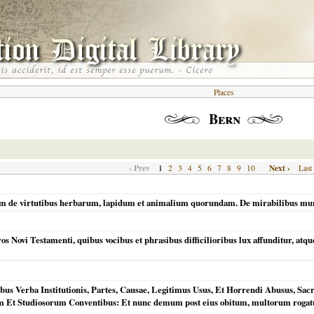
Places
Bern
‹ Prev
1
Next ›
2
3
4
5
6
7
8
9
10
Last
rum de virtutibus herbarum, lapidum et animalium quorundam. De mirabilibus mu
ros Novi Testamenti, quibus vocibus et phrasibus difficilioribus lux affunditur, atq
us Verba Institutionis, Partes, Causae, Legitimus Usus, Et Horrendi Abusus, Sacr
m Et Studiosorum Conventibus: Et nunc demum post eius obitum, multorum rogatu,