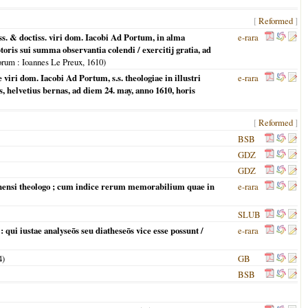
[
Reformed
]
ss. & doctiss. viri dom. Iacobi Ad Portum, in alma
e-rara
toris sui summa observantia colendi / exercitij gratia, ad
orum
: Ioannes Le Preux,
1610
)
viri dom. Iacobi Ad Portum, s.s. theologiae in illustri
e-rara
 helvetius bernas, ad diem 24. may, anno 1610, horis
[
Reformed
]
BSB
GDZ
GDZ
nensi theologo ; cum indice rerum memorabilium quae in
e-rara
SLUB
qui iustae analyseōs seu diatheseōs vice esse possunt /
e-rara
4
)
GB
BSB