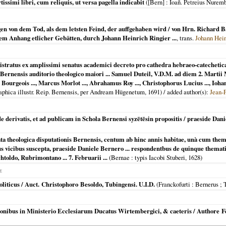
ssimi libri, cum reliquis, ut versa pagella indicabit
(
[Bern]
: Ioañ. Petreius Nurem
en von dem Tod, als dem letsten Feind, der auffgehaben wird / von Hrn. Richard Bax
em Anhang etlicher Gebätten, durch Johann Heinrich Ringier ...
, trans.
Johann Hein
stratus ex amplissimi senatus academici decreto pro cathedra hebraeo-catechetic
ernensis auditorio theologico maiori ... Samuel Duteil, V.D.M. ad diem 2. Martii
 Bourgeois ..., Marcus Morlot ..., Abrahamus Roy ..., Christophorus Lucius ..., Ioha
raphica illustr. Reip. Bernensis, per Andream Hügenetum,
1691
) / added author(s):
Jean-
 derivatis, et ad publicam in Schola Bernensi syzētēsin propositis / praeside Dani
ata theologica disputationis Bernensis, centum ab hinc annis habitae, unà cum th
s vicibus suscepta, praeside Daniele Bernero ... respondentbus de quinque themat
toldo, Rubrimontano ... 7. Februarii ...
(
Bernae
: typis Iacobi Stuberi,
1628
)
E
liticus / Auct. Christophoro Besoldo, Tubingensi. U.I.D.
(
Franckofurti : Bernerus ;
yronibus in Ministerio Ecclesiarum Ducatus Wirtembergici, & caeteris / Authore 