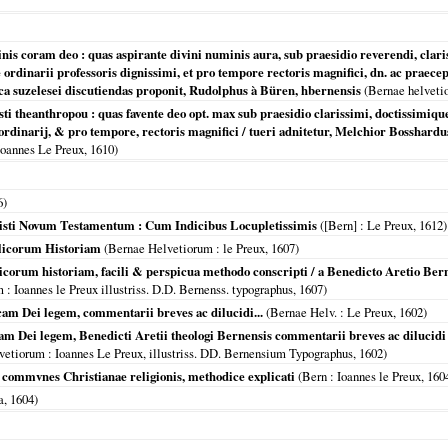
inis coram deo : quas aspirante divini numinis aura, sub praesidio reverendi, clari
ordinarii professoris dignissimi, et pro tempore rectoris magnifici, dn. ac praecep
lica suzelesei discutiendas proponit, Rudolphus à Büren, hbernensis
(
Bernae helveti
ti theanthropou : quas favente deo opt. max sub praesidio clarissimi, doctissimique 
dinarij, & pro tempore, rectoris magnifici / tueri adnitetur, Melchior Bosshardus,
Ioannes Le Preux,
1610
)
6
)
isti Novum Testamentum : Cum Indicibus Locupletissimis
(
[Bern]
: Le Preux,
1612
)
licorum Historiam
(
Bernae Helvetiorum
: le Preux,
1607
)
orum historiam, facili & perspicua methodo conscripti / a Benedicto Aretio Ber
m
: Ioannes le Preux illustriss. D.D. Bernenss. typographus,
1607
)
cam Dei legem, commentarii breves ac dilucidi...
(
Bernae Helv.
: Le Preux,
1602
)
m Dei legem, Benedicti Aretii theologi Bernensis commentarii breves ac dilucidi : 
vetiorum
: Ioannes Le Preux, illustriss. DD. Bernensium Typographus,
1602
)
ci commvnes Christianae religionis, methodice explicati
(
Bern
: Ioannes le Preux,
160
a
,
1604
)