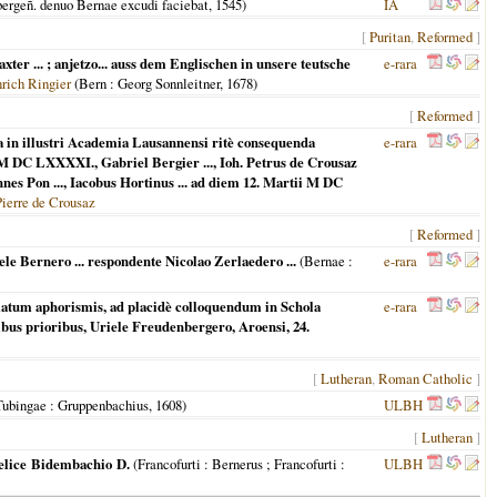
bergeñ. denuo Bernae excudi faciebat,
1545
)
IA
[
Puritan
,
Reformed
]
ter ... ; anjetzo... auss dem Englischen in unsere teutsche
e-rara
rich Ringier
(
Bern
: Georg Sonnleitner,
1678
)
[
Reformed
]
a in illustri Academia Lausannensi ritè consequenda
e-rara
 M DC LXXXXI., Gabriel Bergier ..., Ioh. Petrus de Crousaz
nnes Pon ..., Iacobus Hortinus ... ad diem 12. Martii M DC
Pierre de Crousaz
[
Reformed
]
ele Bernero ... respondente Nicolao Zerlaedero ...
(
Bernae
:
e-rara
ematum aphorismis, ad placidè colloquendum in Schola
e-rara
ibus prioribus, Uriele Freudenbergero, Aroensi, 24.
[
Lutheran
,
Roman Catholic
]
 Tubingae
: Gruppenbachius,
1608
)
ULBH
[
Lutheran
]
Felice Bidembachio D.
(
Francofurti : Bernerus ; Francofurti
:
ULBH