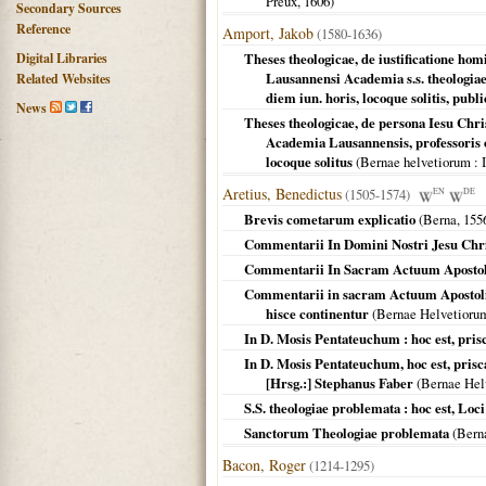
Preux,
1606
)
Secondary Sources
Reference
Amport, Jakob
(1580-1636)
Digital Libraries
Theses theologicae, de iustificatione hom
Lausannensi Academia s.s. theologiae 
Related Websites
diem iun. horis, locoque solitis, pub
News
Theses theologicae, de persona Iesu Chris
Academia Lausannensis, professoris or
locoque solitus
(
Bernae helvetiorum
: 
Aretius, Benedictus
(1505-1574)
EN
DE
Brevis cometarum explicatio
(
Berna
,
155
Commentarii In Domini Nostri Jesu Chr
Commentarii In Sacram Actuum Aposto
Commentarii in sacram Actuum Apostolic
hisce continentur
(
Bernae Helvetioru
In D. Mosis Pentateuchum : hoc est, pris
In D. Mosis Pentateuchum, hoc est, prisca
[Hrsg.:] Stephanus Faber
(
Bernae Hel
S.S. theologiae problemata : hoc est, Lo
Sanctorum Theologiae problemata
(
Bern
Bacon, Roger
(1214-1295)