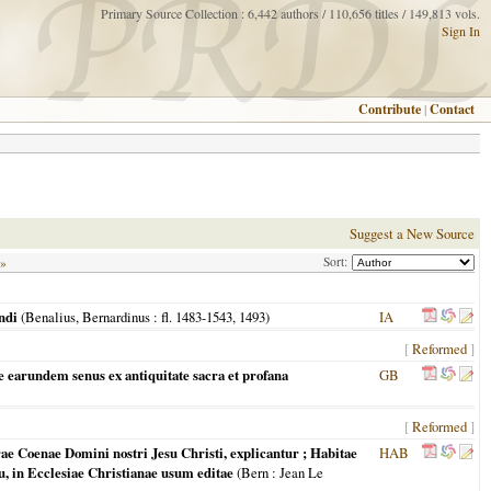
Primary Source Collection : 6,442 authors / 110,656 titles / 149,813 vols.
Sign In
Contribute
|
Contact
Suggest a New Source
Sort:
 »
ndi
(
Benalius, Bernardinus
: fl. 1483-1543,
1493
)
IA
[
Reformed
]
ue earundem senus ex antiquitate sacra et profana
GB
[
Reformed
]
ae Coenae Domini nostri Jesu Christi, explicantur ; Habitae
HAB
 in Ecclesiae Christianae usum editae
(
Bern
: Jean Le