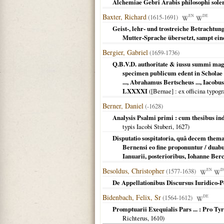
Alchemiae Gebri Arabis philosophi solerti
Baxter, Richard
(1615-1691)
EN
DE
Geist-, lehr- und trostreiche Betrachtung
Mutter-Sprache übersetzt, sampt ein
Bergier, Gabriel
(1659-1736)
Q.B.V.D. authoritate & iussu summi magi
specimen publicum edent in Scholae B
..., Abrahamus Bertscheus ..., Iacobus
LXXXXI
(
[Bernae]
: ex officina typog
Berner, Daniel
(-1628)
Analysis Psalmi primi : cum thesibus inde
typis Iacobi Stuberi,
1627
)
Disputatio sospitatoria, quâ decem them
Bernensi eo fine proponuntur / duabu
Ianuarii, posterioribus, Iohanne Berch
Besoldus, Christopher
(1577-1638)
EN
D
De Appellationibus Discursus Iuridico-Po
Bidenbach, Felix, Sr
(1564-1612)
DE
Promptuarii Exequialis Pars ... : Pro T
Richterus,
1610
)