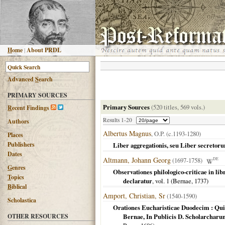
H
ome
|
About PRDL
Advanced
S
earch
PRIMARY SOURCES
Primary Sources
(520 titles, 569 vols.)
R
ecent Findings
Results 1-20
Authors
Albertus Magnus
, O.P. (c.1193-1280)
Places
Publishers
Liber aggregationis, seu Liber secreto
Dates
Altmann, Johann Georg
(1697-1758)
DE
G
enres
Observationes philologico-criticae in lib
T
opics
declaratur
, vol. 1 (
Bernae
,
1737
)
B
iblical
Amport, Christian, Sr
(1540-1590)
Scholastica
Orationes Eucharisticae Duodecim : Quib
OTHER RESOURCES
Bernae, In Publicis D. Scholarcharu