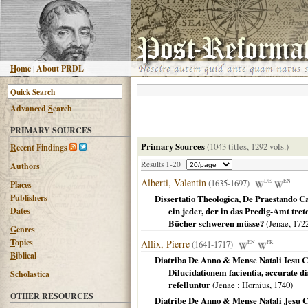
H
ome
|
About PRDL
Advanced
S
earch
PRIMARY SOURCES
Primary Sources
(1043 titles, 1292 vols.)
R
ecent Findings
Results 1-20
Authors
Alberti, Valentin
(1635-1697)
DE
EN
Places
Publishers
Dissertatio Theologica, De Praestando 
Dates
ein jeder, der in das Predig-Amt tre
Bücher schweren müsse?
(
Jenae
,
172
G
enres
T
opics
Allix, Pierre
(1641-1717)
EN
FR
B
iblical
Diatriba De Anno & Mense Natali Iesu Ch
Dilucidationem facientia, accurate 
Scholastica
refelluntur
(
Jenae
: Hornius,
1740
)
OTHER RESOURCES
Diatribe De Anno & Mense Natali Jesu Ch