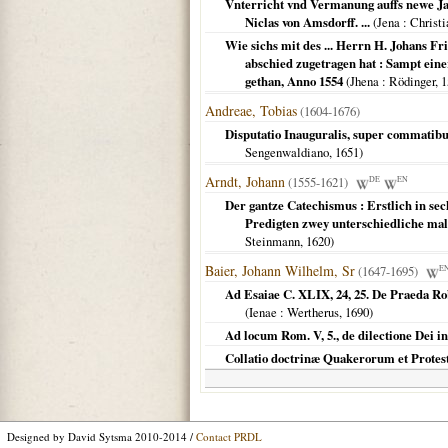
Vnterricht vnd Vermanung auffs newe Jar
Niclas von Amsdorff. ...
(
Jena
: Christi
Wie sichs mit des ... Herrn H. Johans Fr
abschied zugetragen hat : Sampt ein
gethan, Anno 1554
(
Jhena
: Rödinger,
1
Andreae, Tobias
(1604-1676)
Disputatio Inauguralis, super commatibus
Sengenwaldiano,
1651
)
Arndt, Johann
(1555-1621)
DE
EN
Der gantze Catechismus : Erstlich in sech
Predigten zwey unterschiedliche mal 
Steinmann,
1620
)
Baier, Johann Wilhelm, Sr
(1647-1695)
E
Ad Esaiae C. XLIX, 24, 25. De Praeda R
(
Ienae
: Wertherus,
1690
)
Ad locum Rom. V, 5., de dilectione Dei i
Collatio doctrinæ Quakerorum et Protes
Designed by David Sytsma 2010-2014 /
Contact PRDL