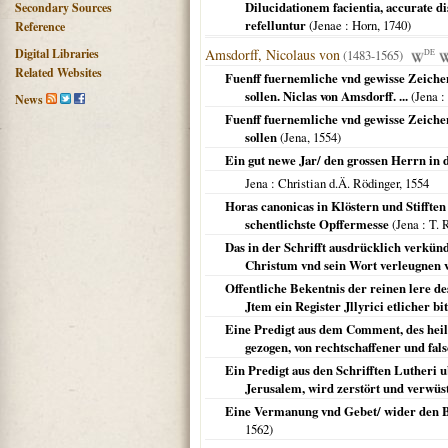
Dilucidationem facientia, accurate 
Secondary Sources
refelluntur
(
Jenae
: Horn,
1740
)
Reference
Digital Libraries
Amsdorff, Nicolaus von
(1483-1565)
DE
Related Websites
Fuenff fuernemliche vnd gewisse Zeichen 
sollen. Niclas von Amsdorff. ...
(
Jena
:
News
Fuenff fuernemliche vnd gewisse Zeichen 
sollen
(
Jena
,
1554
)
Ein gut newe Jar/ den grossen Herrn in d
Jena
: Christian d.Ä. Rödinger,
1554
Horas canonicas in Klöstern und Stifften 
schentlichste Opffermesse
(
Jena
: T. 
Das in der Schrifft ausdrücklich verkünd
Christum vnd sein Wort verleugnen 
Offentliche Bekentnis der reinen lere d
Jtem ein Register Jllyrici etlicher b
Eine Predigt aus dem Comment, des heili
gezogen, von rechtschaffener und fal
Ein Predigt aus den Schrifften Lutheri 
Jerusalem, wird zerstört und verwüs
Eine Vermanung vnd Gebet/ wider den Ba
1562
)