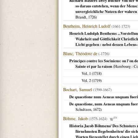
Richard Baxters Drey Bücher Von der wa
so daraus entstehen, wenn der Mensc
unvergleichliche Nutzen der wahren S
Brandt,
1726
)
Bentheim, Heinrich Ludolf
(1661-1723)
Henrich Ludolph Benthems ...Vorstellun
Wahrheit und Göttlichkeit Christlich
Licht gegeben : nebst dessen Lebens
Blanc, Théodore de
(-1726)
Principes contre les Sociniens: ou l'on 
Sainte et par la raison
(
Hambourg
: C
Vol. 1 (
1718
)
Vol. 2 (
1719
)
Bochart, Samuel
(1599-1667)
De quaestione num Aeneas unquam fuerit in
De quaestione, num Aeneas unquam fuerit 
Schultzen,
1672
)
Böhme, Jakob
(1575-1624)
EN
Historia Jacob Böhmens/ Des Schusters z
fürnehmsten Begebenheiten/ die sich
Worten fürgestellet durch einen Lie