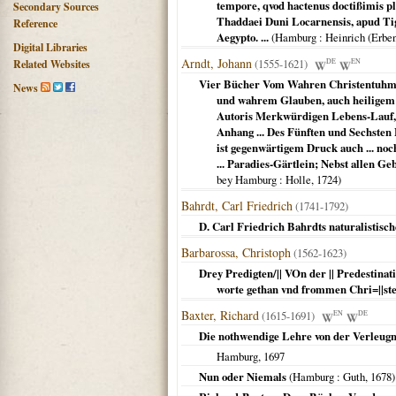
tempore, qvod hactenus doctißimis ple
Secondary Sources
Thaddaei Duni Locarnensis, apud Tigu
Reference
Aegypto. ...
(
Hamburg
: Heinrich (Erbe
Digital Libraries
Arndt, Johann
(1555-1621)
DE
EN
Related Websites
Vier Bücher Vom Wahren Christentuhm; D
News
und wahrem Glauben, auch heiligem L
Autoris Merkwürdigen Lebens-Lauf, 
Anhang ... Des Fünften und Sechsten
ist gegenwärtigem Druck auch ... no
... Paradies-Gärtlein; Nebst allen G
bey Hamburg
: Holle,
1724
)
Bahrdt, Carl Friedrich
(1741-1792)
D. Carl Friedrich Bahrdts naturalistisc
Barbarossa, Christoph
(1562-1623)
Drey Predigten/|| VOn der || Predestinati
worte gethan vnd frommen Chri=||ste
Baxter, Richard
(1615-1691)
EN
DE
Die nothwendige Lehre von der Verleugn
Hamburg
,
1697
Nun oder Niemals
(
Hamburg
: Guth,
1678
)