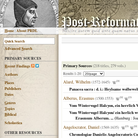
H
ome
|
About PRDL
Advanced
S
earch
PRIMARY SOURCES
Primary Sources
(218 titles, 279 vols.)
R
ecent Findings
Results 1-20
Authors
Alard, Wilhelm
(1572-1645)
DE
Places
Publishers
Panacea sacra : d. i.: Heylsame wolbewehr
Dates
Alberus, Erasmus
(1500-1553)
DE
EN
G
enres
Vom Wintervogel Halcyon, ein herrlich 
T
opics
Vom Wintervogel Halcyon/ ein herlich wu
B
iblical
Erasmum Alberum. ...
(
Hamburg
: Jo
Scholastica
Angelocrator, Daniel
(1569-1635)
EN
DE
OTHER RESOURCES
Chronologiae Danielis Angelocratoris Cor