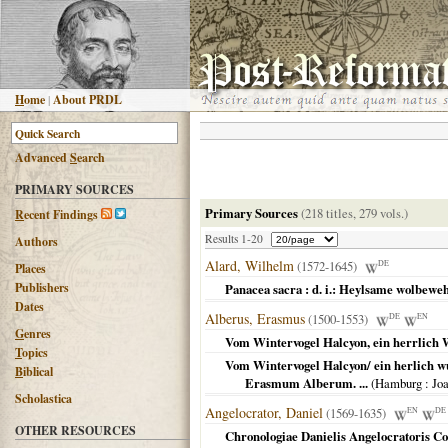
H
ome
|
About PRDL
Advanced
S
earch
PRIMARY SOURCES
Primary Sources
(218 titles, 279 vols.)
R
ecent Findings
Results 1-20
Authors
Alard, Wilhelm
(1572-1645)
DE
Places
Publishers
Panacea sacra : d. i.: Heylsame wolbewehr
Dates
Alberus, Erasmus
(1500-1553)
DE
EN
G
enres
Vom Wintervogel Halcyon, ein herrlich 
T
opics
Vom Wintervogel Halcyon/ ein herlich wu
B
iblical
Erasmum Alberum. ...
(
Hamburg
: Jo
Scholastica
Angelocrator, Daniel
(1569-1635)
EN
DE
OTHER RESOURCES
Chronologiae Danielis Angelocratoris Cor