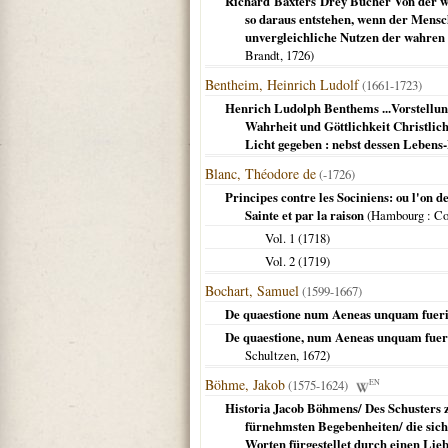
Richard Baxters Drey Bücher Von der wa
so daraus entstehen, wenn der Mensc
unvergleichliche Nutzen der wahren S
Brandt,
1726
)
Bentheim, Heinrich Ludolf
(1661-1723)
Henrich Ludolph Benthems ...Vorstellun
Wahrheit und Göttlichkeit Christlich
Licht gegeben : nebst dessen Lebens
Blanc, Théodore de
(-1726)
Principes contre les Sociniens: ou l'on 
Sainte et par la raison
(
Hambourg
: C
Vol. 1 (
1718
)
Vol. 2 (
1719
)
Bochart, Samuel
(1599-1667)
De quaestione num Aeneas unquam fuerit in
De quaestione, num Aeneas unquam fuerit 
Schultzen,
1672
)
Böhme, Jakob
(1575-1624)
EN
Historia Jacob Böhmens/ Des Schusters z
fürnehmsten Begebenheiten/ die sich
Worten fürgestellet durch einen Lie