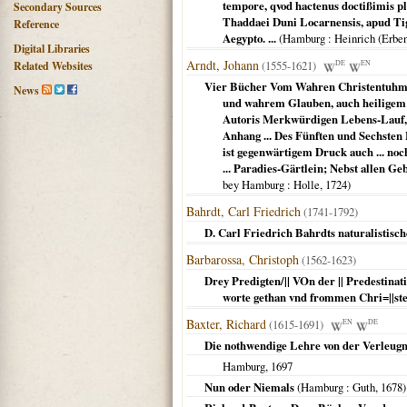
tempore, qvod hactenus doctißimis ple
Secondary Sources
Thaddaei Duni Locarnensis, apud Tigu
Reference
Aegypto. ...
(
Hamburg
: Heinrich (Erbe
Digital Libraries
Arndt, Johann
(1555-1621)
DE
EN
Related Websites
Vier Bücher Vom Wahren Christentuhm; D
News
und wahrem Glauben, auch heiligem L
Autoris Merkwürdigen Lebens-Lauf, 
Anhang ... Des Fünften und Sechsten
ist gegenwärtigem Druck auch ... no
... Paradies-Gärtlein; Nebst allen G
bey Hamburg
: Holle,
1724
)
Bahrdt, Carl Friedrich
(1741-1792)
D. Carl Friedrich Bahrdts naturalistisc
Barbarossa, Christoph
(1562-1623)
Drey Predigten/|| VOn der || Predestinati
worte gethan vnd frommen Chri=||ste
Baxter, Richard
(1615-1691)
EN
DE
Die nothwendige Lehre von der Verleugn
Hamburg
,
1697
Nun oder Niemals
(
Hamburg
: Guth,
1678
)