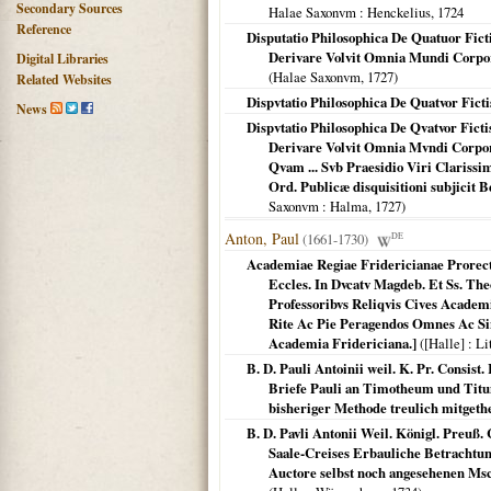
Secondary Sources
Halae Saxonvm
: Henckelius,
1724
Reference
Disputatio Philosophica De Quatuor Fict
Derivare Volvit Omnia Mundi Corpo
Digital Libraries
(
Halae Saxonvm
,
1727
)
Related Websites
Dispvtatio Philosophica De Quatvor Fict
News
Dispvtatio Philosophica De Qvatvor Ficti
Derivare Volvit Omnia Mvndi Corpor
Qvam ... Svb Praesidio Viri Clarissimi
Ord. Publicæ disquisitioni subjicit 
Saxonvm
: Halma,
1727
)
Anton, Paul
(1661-1730)
DE
Academiae Regiae Fridericianae Prorecto
Eccles. In Dvcatv Magdeb. Et Ss. Theo
Professoribvs Reliqvis Cives Academ
Rite Ac Pie Peragendos Omnes Ac Singv
Academia Fridericiana.]
(
[Halle]
: Li
B. D. Pauli Antoinii weil. K. Pr. Consist
Briefe Pauli an Timotheum und Titum
bisheriger Methode treulich mitgethe
B. D. Pavli Antonii Weil. Königl. Preuß. 
Saale-Creises Erbauliche Betrachtun
Auctore selbst noch angesehenen Msct