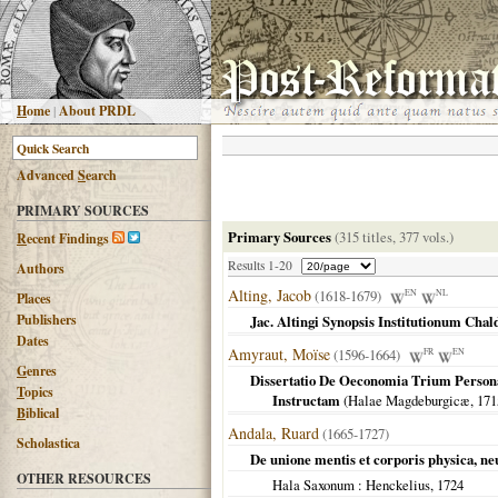
H
ome
|
About PRDL
Advanced
S
earch
PRIMARY SOURCES
Primary Sources
(315 titles, 377 vols.)
R
ecent Findings
Results 1-20
Authors
Alting, Jacob
(1618-1679)
EN
NL
Places
Publishers
Jac. Altingi Synopsis Institutionum Ch
Dates
Amyraut, Moïse
(1596-1664)
FR
EN
G
enres
Dissertatio De Oeconomia Trium Person
T
opics
Instructam
(
Halae Magdeburgicæ
,
171
B
iblical
Andala, Ruard
(1665-1727)
Scholastica
De unione mentis et corporis physica, n
OTHER RESOURCES
Hala Saxonum
: Henckelius,
1724