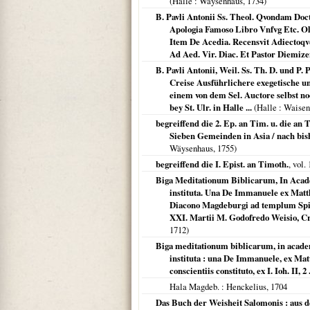
(
Halle
: Wäysenhaus,
1734
)
B. Pavli Antonii Ss. Theol. Qvondam Doc
Apologia Famoso Libro Vnfvg Etc. Ol
Item De Acedia. Recensvit Adiectoqve
Ad Aed. Vir. Diac. Et Pastor Diemize
B. Pavli Antonii, Weil. Ss. Th. D. und P. 
Creise Ausführlichere exegetische u
einem von dem Sel. Auctore selbst n
bey St. Ulr. in Halle ...
(
Halle
: Waisen
begreiffend die 2. Ep. an Tim. u. die an
Sieben Gemeinden in Asia / nach bis
Wäysenhaus,
1755
)
begreiffend die I. Epist. an Timoth.
, vol. 
Biga Meditationum Biblicarum, In Acade
instituta. Una De Immanuele ex Matth
Diacono Magdeburgi ad templum Spiritu
XXI. Martii M. Godofredo Weisio, Cr
1712
)
Biga meditationum biblicarum, in academ
instituta : una De Immanuele, ex Matth
conscientiis constituto, ex I. Ioh. II, 
Hala Magdeb.
: Henckelius,
1704
Das Buch der Weisheit Salomonis : aus 