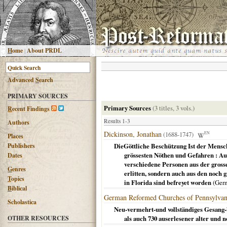
H
ome
|
About PRDL
Advanced
S
earch
PRIMARY SOURCES
Primary Sources
(3 titles, 3 vols.)
R
ecent Findings
Results 1-3
Authors
Dickinson, Jonathan
(1688-1747)
EN
Places
Publishers
DieGöttliche Beschützung Ist der Mensch
grössesten Nöthen und Gefahren : Au
Dates
verschiedene Personen aus der gross
G
enres
erlitten, sondern auch aus den noc
T
opics
in Florida sind befreyet worden
(
Ger
B
iblical
German Reformed Churches of Pennsylvan
Scholastica
Neu-vermehrt-und vollständiges Gesang-b
OTHER RESOURCES
als auch 730 auserlesener alter und n