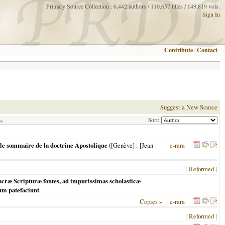
Primary Source Collection : 6,442 authors / 110,657 titles / 149,819 vols.
Sign In
Contribute
|
Contact
Suggest a New Source
Sort:
 »
 le sommaire de la doctrine Apostolique
(
[Genève]
: [Jean
e-rara
[
Reformed
]
 sacræ Scripturæ fontes, ad impurissimas scholasticæ
um patefaciunt
Copies »
e-rara
[
Reformed
]