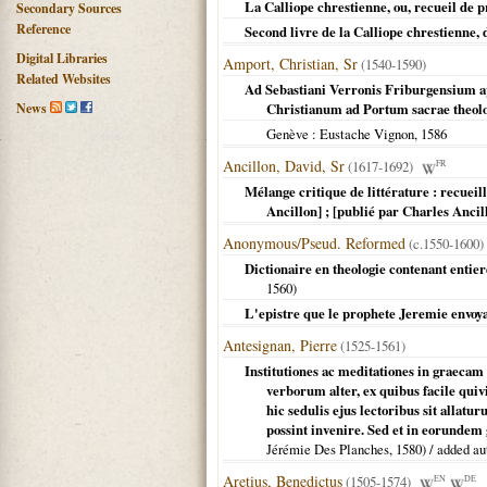
La Calliope chrestienne, ou, recueil de pr
Secondary Sources
Reference
Second livre de la Calliope chrestienne, 
Digital Libraries
Amport, Christian, Sr
(1540-1590)
Related Websites
Ad Sebastiani Verronis Friburgensium ap
News
Christianum ad Portum sacrae theolo
Genève
: Eustache Vignon,
1586
Ancillon, David, Sr
(1617-1692)
FR
Mélange critique de littérature : recueil
Ancillon] ; [publié par Charles Ancill
Anonymous/Pseud. Reformed
(c.1550-1600)
Dictionaire en theologie contenant entie
1560
)
L'epistre que le prophete Jeremie envoya
Antesignan, Pierre
(1525-1561)
Institutiones ac meditationes in graecam
verborum alter, ex quibus facile quiv
hic sedulis ejus lectoribus sit allatu
possint invenire. Sed et in eorundem 
Jérémie Des Planches,
1580
) / added au
Aretius, Benedictus
(1505-1574)
EN
DE