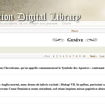
Places
Genève
‹ Prev
1
Next ›
2
3
4
5
6
7
8
9
10
Last
igion Chrestienne, qu'on appelle communement le Symbole des Apostres : contenant
 Anglia mortui, nunc denuo ab inferis excitati : Dialogi VII. In quibus, purissimi
um verum Cœnæ Dominicæ usum ostendunt, sed etiam impium missæ papisticæ abus