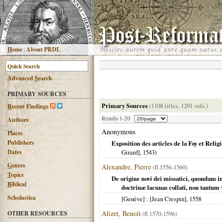
H
ome
|
About PRDL
Advanced
S
earch
PRIMARY SOURCES
Primary Sources
(1108 titles, 1291 vols.)
R
ecent Findings
Results 1-20
Authors
Anonymous
Places
Publishers
Exposition des articles de la Foy et Rel
Dates
Girard],
1543
)
G
enres
Alexandre, Pierre
(fl.1556-1560)
T
opics
De origine novi dei missatici, quondam in
B
iblical
doctrinæ lacunas collati, non tant
Scholastica
[Genève]
: [Jean Crespin],
1558
Alizet, Benoît
OTHER RESOURCES
(fl.1570-1596)