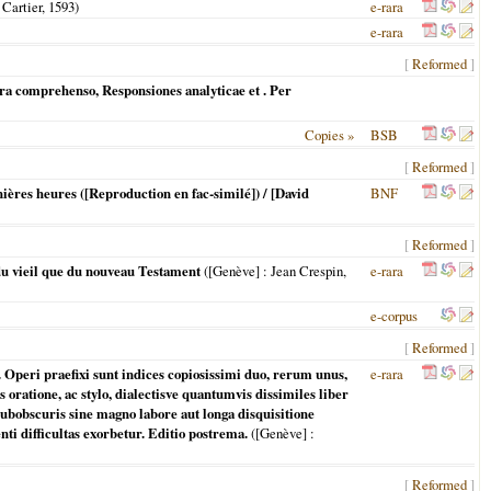
 Cartier,
1593
)
e-rara
e-rara
[
Reformed
]
ura comprehenso, Responsiones analyticae et
. Per
Copies »
BSB
[
Reformed
]
nières heures ([Reproduction en fac-similé]) / [David
BNF
[
Reformed
]
 du vieil que du nouveau Testament
(
[Genève]
: Jean Crespin,
e-rara
e-corpus
[
Reformed
]
. Operi praefixi sunt indices copiosissimi duo, rerum unus,
e-rara
oratione, ac stylo, dialectisve quantumvis dissimiles liber
 subobscuris sine magno labore aut longa disquisitione
ti difficultas exorbetur. Editio postrema.
(
[Genève]
:
[
Reformed
]