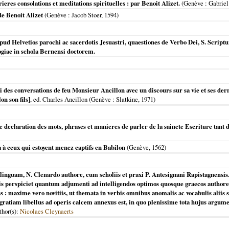
ieres consolations et meditations spirituelles : par Benoit Alizet.
(
Genève
: Gabriel
de Benoit Alizet
(
Genève
: Jacob Stoer,
1594
)
ud Helvetios parochi ac sacerdotis Jesuastri, quaestiones de Verbo Dei, S. Script
giae in schola Bernensi doctorem.
li des conversations de feu Monsieur Ancillon avec un discours sur sa vie et ses der
on son fils]
, ed. Charles Ancillon (
Genève
: Slatkine,
1971
)
re declaration des mots, phrases et manieres de parler de la saincte Escriture tant
 à ceux qui estoyent menez captifs en Babilon
(
Genève
,
1562
)
 linguam, N. Clenardo authore, cum scholiis et praxi P. Antesignani Rapistagnensis
is perspiciet quantum adjumenti ad intelligendos optimos quosque graecos authores 
rus : maxime vero novitiis, ut themata in verbis omnibus anomalis ac vocabulis aliis
gratiam libellus ad operis calcem annexus est, in quo plenissime tota hujus argumen
thor(s):
Nicolaes Cleynaerts