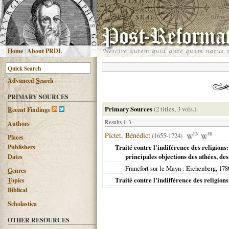
H
ome
|
About PRDL
Advanced
S
earch
PRIMARY SOURCES
Primary Sources
(2 titles, 3 vols.)
R
ecent Findings
Results 1-3
Authors
Pictet, Bénédict
(1655-1724)
EN
FR
Places
Publishers
Traité contre l'indiférence des religions
principales objections des athées, des
Dates
Francfort sur le Mayn
: Eichenberg,
178
G
enres
Traité contre l'indifférence des religions
T
opics
B
iblical
Scholastica
OTHER RESOURCES