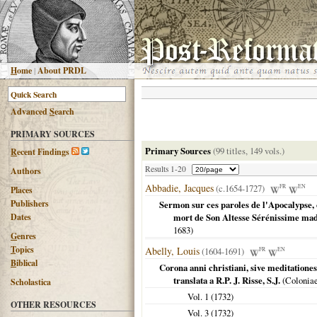
H
ome
|
About PRDL
Advanced
S
earch
PRIMARY SOURCES
Primary Sources
(99 titles, 149 vols.)
R
ecent Findings
Results 1-20
Authors
Abbadie, Jacques
(c.1654-1727)
FR
EN
Places
Publishers
Sermon sur ces paroles de l'Apocalypse, c
Dates
mort de Son Altesse Sérénissime mad
1683
)
G
enres
T
opics
Abelly, Louis
(1604-1691)
FR
EN
B
iblical
Corona anni christiani, sive meditationes.
translata a R.P. J. Risse, S.J.
(
Colonia
Scholastica
Vol. 1 (
1732
)
OTHER RESOURCES
Vol. 3 (
1732
)