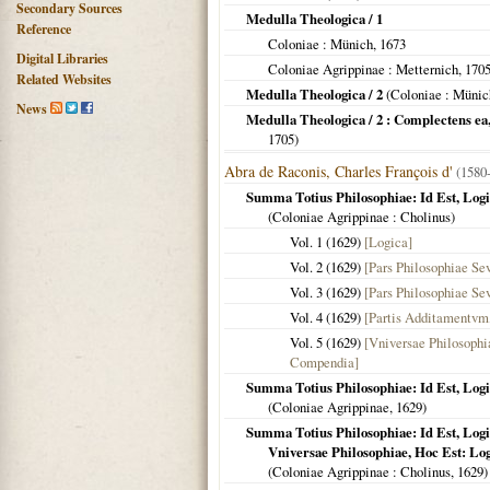
Secondary Sources
Medulla Theologica / 1
Reference
Coloniae
: Münich,
1673
Digital Libraries
Coloniae Agrippinae
: Metternich,
170
Related Websites
Medulla Theologica / 2
(
Coloniae
: Münic
News
Medulla Theologica / 2 : Complectens e
1705
)
Abra de Raconis, Charles François d'
(1580
Summa Totius Philosophiae: Id Est, Lo
(
Coloniae Agrippinae
: Cholinus)
Vol. 1 (
1629
)
[Logica]
Vol. 2 (
1629
)
[Pars Philosophiae Se
Vol. 3 (
1629
)
[Pars Philosophiae Se
Vol. 4 (
1629
)
[Partis Additamentvm
Vol. 5 (
1629
)
[Vniversae Philosophi
Compendia]
Summa Totius Philosophiae: Id Est, Log
(
Coloniae Agrippinae
,
1629
)
Summa Totius Philosophiae: Id Est, Log
Vniversae Philosophiae, Hoc Est: Lo
(
Coloniae Agrippinae
: Cholinus,
1629
)