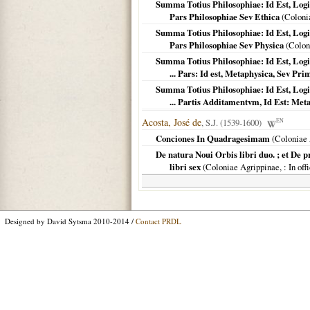
Summa Totius Philosophiae: Id Est, Log
Pars Philosophiae Sev Ethica
(
Coloni
Summa Totius Philosophiae: Id Est, Log
Pars Philosophiae Sev Physica
(
Colon
Summa Totius Philosophiae: Id Est, Log
... Pars: Id est, Metaphysica, Sev Pr
Summa Totius Philosophiae: Id Est, Log
... Partis Additamentvm, Id Est: M
Acosta, José de
, S.J. (1539-1600)
EN
Conciones In Quadragesimam
(
Coloniae 
De natura Noui Orbis libri duo. ; et De
libri sex
(
Coloniae Agrippinae,
: In of
Designed by David Sytsma 2010-2014 /
Contact PRDL