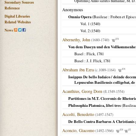
Oporinus] Anno salutis humanae, M. D.
Secondary Sources
Reference
Anonymous
Digital Libraries
Omnia Opera
(
Basileae
: Froben et Episco
Related Websites
Vol. 1 (
1540
)
News
Vol. 2 (
1540
)
Abernethy, John
(1680-1740)
EN
Von dem Daseyn und den Vollkommenhei
Basel
: Flick,
1781
Basel
: J. J. Flick,
1781
Abraham ibn Ezra
(c.1089-1164)
EN
Iosippus De bello Iudaico / deinde dece
Lepusculus Basiliensis colligebat, de
Acanthius, Georg Dorn
(fl.1549-1554)
Partitiones in M.T. Ciceronis de Rhetor
Philosophia Platonica, libri tres
(
Basilea
Accolti, Benedetto
(1497-1547)
De Bello Contra Barbaros A Christianis g
Aconcio, Giacomo
(1492-1566)
EN
IT