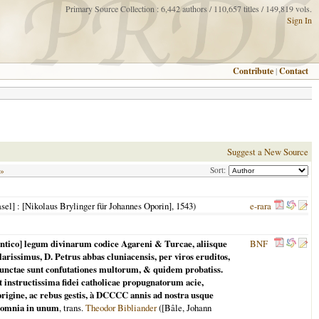
Primary Source Collection : 6,442 authors / 110,657 titles / 149,819 vols.
Sign In
Contribute
|
Contact
Suggest a New Source
Sort:
 »
sel]
: [Nikolaus Brylinger für Johannes Oporin],
1543
)
e-rara
hentico] legum divinarum codice Agareni & Turcae, aliisque
BNF
rissimus, D. Petrus abbas cluniacensis, per viros eruditos,
adjunctae sunt confutationes multorum, & quidem probatiss.
instructissima fidei catholicae propugnatorum acie,
rigine, ac rebus gestis, à DCCCC annis ad nostra usque
c omnia in unum
, trans.
Theodor Bibliander
(
[Bâle, Johann