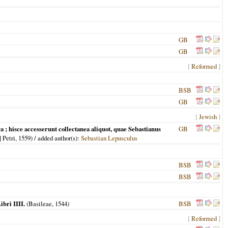
GB
GB
[
Reformed
]
BSB
GB
[
Jewish
]
; hisce accesserunt collectanea aliquot, quae Sebastianus
GB
 Petri,
1559
) / added author(s):
Sebastian Lepusculus
BSB
BSB
bri IIII.
(
Basileae
,
1544
)
BSB
[
Reformed
]