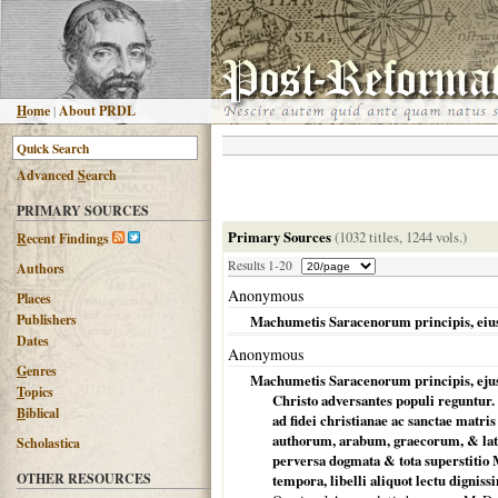
H
ome
|
About PRDL
Advanced
S
earch
PRIMARY SOURCES
Primary Sources
(1032 titles, 1244 vols.)
R
ecent Findings
Results 1-20
Authors
Anonymous
Places
Publishers
Machumetis Saracenorum principis, eius
Dates
Anonymous
G
enres
Machumetis Saracenorum principis, ejus' 
T
opics
Christo adversantes populi reguntur.
B
iblical
ad fidei christianae ac sanctae matri
authorum, arabum, graecorum, & lati
Scholastica
perversa dogmata & tota superstitio 
OTHER RESOURCES
tempora, libelli aliquot lectu dign