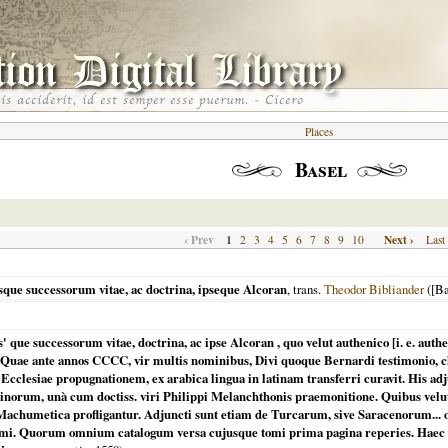
Places
Basel
‹ Prev
1
Next ›
2
3
4
5
6
7
8
9
10
Last
que successorum vitae, ac doctrina, ipseque Alcoran
, trans.
Theodor Bibliander
(
[Ba
que successorum vitae, doctrina, ac ipse Alcoran , quo velut authenico [i. e. aut
 Quae ante annos CCCC, vir multis nominibus, Divi quoque Bernardi testimonio, cla
s Ecclesiae propugnationem, ex arabica lingua in latinam transferri curavit. His 
norum, unà cum doctiss. viri Philippi Melanchthonis praemonitione. Quibus velut 
Machumetica profligantur. Adjuncti sunt etiam de Turcarum, sive Saracenorum... o
issimi. Quorum omnium catalogum versa cujusque tomi prima pagina reperies. Hae