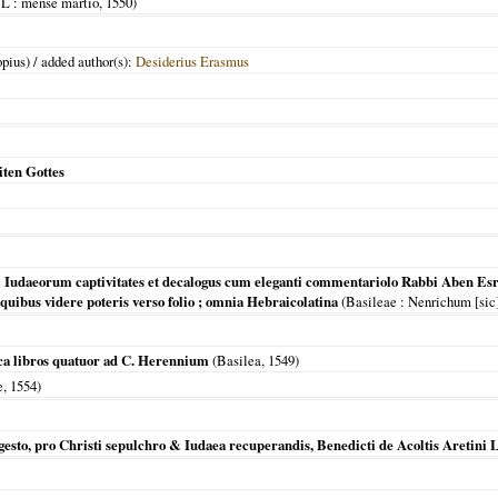
 L
: mense martio,
1550
)
pius) / added author(s):
Desiderius Erasmus
ten Gottes
m Iudaeorum captivitates et decalogus cum eleganti commentariolo Rabbi Aben Esra 
 quibus videre poteris verso folio ; omnia Hebraicolatina
(
Basileae
: Nenrichum [sic]
ica libros quatuor ad C. Herennium
(
Basilea
,
1549
)
e
,
1554
)
esto, pro Christi sepulchro & Iudaea recuperandis, Benedicti de Acoltis Aretini Li