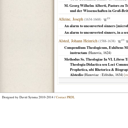
M. Georg Wilhelm Alberti, Pastors zu T
und der Wissenschaften in Groß-Brit
Alleine, Joseph
(1634-1668)
EN
An alarm to unconverted sinners [micro
An alarm to unconverted sinners, in a ser
Alsted, Johann Heinrich
(1588-1638)
EN
Compendium Theologicum, Exhibens Meth
instructam
(
Hanovia
,
1624
)
Methodus Ss. Theologiae In VI. Libros Tr
Theologia Didactica seu Loci Commune
Prophetica, ubi Rhetorica & Biograp
Alstedio
(
Hanoviae
: Eifridus,
1634
)
[m
Designed by David Sytsma 2010-2014 /
Contact PRDL