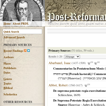
H
ome
|
About PRDL
Advanced
S
earch
PRIMARY SOURCES
Primary Sources
(51 titles, 59 vols.)
R
ecent Findings
Results 1-20
Authors
Abarbanel, Isaac
(1437-1509)
EN
DE
Places
Publishers
Commentarius In Pentateuchum Mosis
(
Dates
‏פירוש התורה [Perush ha-torah] / 
(
הענריך [Hanoviae]
: זין
G
enres
T
opics
Abbot, Robert
(1560-1617)
EN
B
iblical
De suprema potestate regia exercitationes
Scholastica
Schleichius,
1619
)
De Suprema Potestate Regia Exercitatio
OTHER RESOURCES
Suarez
(
Hanoviae
: Aubry & Schleich,