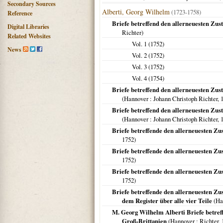
Secondary Sources
Alberti, Georg Wilhelm
(1723-1758)
Reference
Briefe betreffend den allerneuesten Zu
Digital Libraries
Richter)
Related Websites
Vol. 1 (
1752
)
News
Vol. 2 (
1752
)
Vol. 3 (
1752
)
Vol. 4 (
1754
)
Briefe betreffend den allerneuesten Zus
(
Hannover
: Johann Christoph Richter,
Briefe betreffend den allerneuesten Zus
(
Hannover
: Johann Christoph Richter,
Briefe betreffende den allerneuesten Zu
1752
)
Briefe betreffende den allerneuesten Zu
1752
)
Briefe betreffende den allerneuesten Zu
1752
)
Briefe betreffende den allerneuesten Zus
dem Register über alle vier Teile
(
Ha
M. Georg Wilhelm Alberti Briefe betref
Groß-Brittanien
(
Hannover
: Richter,