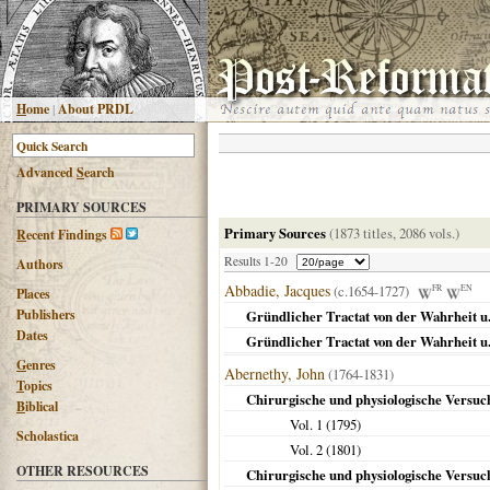
H
ome
|
About PRDL
Advanced
S
earch
PRIMARY SOURCES
Primary Sources
(1873 titles, 2086 vols.)
R
ecent Findings
Results 1-20
Authors
Abbadie, Jacques
(c.1654-1727)
FR
EN
Places
Publishers
Gründlicher Tractat von der Wahrheit u. 
Dates
Gründlicher Tractat von der Wahrheit u. 
G
enres
Abernethy, John
(1764-1831)
T
opics
Chirurgische und physiologische Versuc
B
iblical
Vol. 1 (
1795
)
Scholastica
Vol. 2 (
1801
)
OTHER RESOURCES
Chirurgische und physiologische Versuche