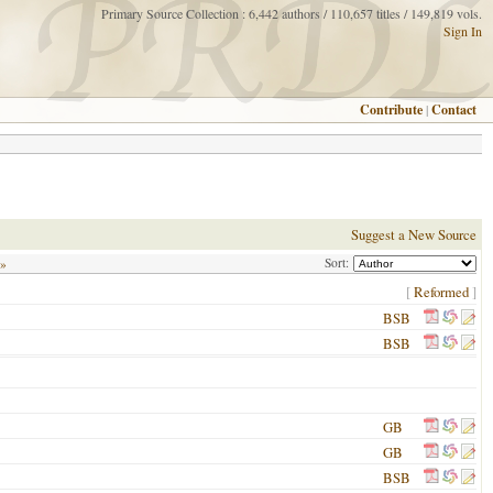
Primary Source Collection : 6,442 authors / 110,657 titles / 149,819 vols.
Sign In
Contribute
|
Contact
Suggest a New Source
Sort:
 »
[
Reformed
]
BSB
BSB
GB
GB
BSB