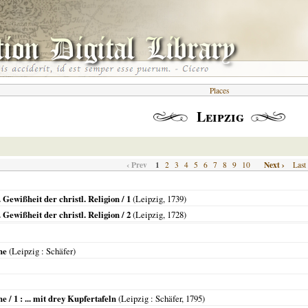
Places
Leipzig
‹ Prev
1
Next ›
2
3
4
5
6
7
8
9
10
Last
Gewißheit der christl. Religion / 1
(
Leipzig
,
1739
)
Gewißheit der christl. Religion / 2
(
Leipzig
,
1728
)
he
(
Leipzig
: Schäfer)
 / 1 : ... mit drey Kupfertafeln
(
Leipzig
: Schäfer,
1795
)