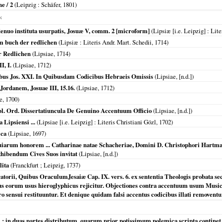
e / 2
(
Leipzig
: Schäfer,
1801
)
N
 denuo instituta usurpatis, Josuæ V, comm. 2 [microform]
(
Lipsiæ [i.e. Leipzig]
: Lite
om buch der redlichen
(
Lipsiæ
: Literis Andr. Mart. Schedii,
1714
)
r Redlichen
(
Lipsiae
,
1714
)
I, I.
(
Lipsiae
,
1712
)
ibus Jos. XXI. In Quibusdam Codicibus Hebraeis Omissis
(
Lipsiae
, [n.d.])
Jordanem, Josuae III, 15.16.
(
Lipsiae
,
1712
)
e
,
1700
)
 Publ. Ord. Dissertatiuncula De Genuino Accentuum Officio
(
Lipsiae
, [n.d.])
a Lipsiensi ...
(
Lipsiae [i.e. Leipzig]
: Literis Christiani Gözl,
1702
)
ica
(
Lipsiae
,
1697
)
uiarum honorem ... Catharinae natae Schacheriae, Domini D. Christophori Hartman
xhibendum Cives Suos invitat
(
Lipsiae
, [n.d.])
lita
(
Franckfurt ; Leipzig
,
1737
)
torii, Quibus OraculumJesaiæ Cap. IX. vers. 6. ex sententia Theologis probata s
us eorum usus hieroglyphicus rejicitur. Objectiones contra accentuum usum Music
 sensui restituuntur. Et denique quidam falsi accentus codicibus illati removentu
in duas partes distributum, quarum prior potissimum polemica scripta continet, p