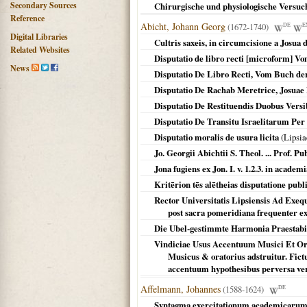
Secondary Sources
Chirurgische und physiologische Versuch
Reference
Abicht, Johann Georg
(1672-1740)
DE
E
Digital Libraries
Cultris saxeis, in circumcisione a Josua
Related Websites
Disputatio de libro recti [microform] V
News
Disputatio De Libro Recti, Vom Buch de
Disputatio De Rachab Meretrice, Josuae I
Disputatio De Restituendis Duobus Vers
Disputatio De Transitu Israelitarum Per 
Disputatio moralis de usura licita
(
Lipsia
Jo. Georgii Abichtii S. Theol. ... Prof.
Jona fugiens ex Jon. I. v. 1.2.3. in academi
Kritērion tēs alētheias disputatione publ
Rector Universitatis Lipsiensis Ad Exeq
post sacra pomeridiana frequenter e
Die Ubel-gestimmte Harmonia Praestabi
Vindiciae Usus Accentuum Musici Et Ora
Musicus & oratorius adstruitur. Fict
accentuum hypothesibus perversa vero
Affelmann, Johannes
(1588-1624)
DE
Syntagma exercitationum academicarum : 