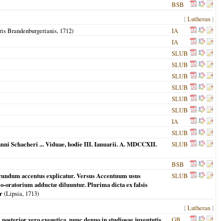
BSB
[
Lutheran
]
ris Brandenburgerianis,
1712
)
IA
IA
SLUB
SLUB
SLUB
SLUB
SLUB
SLUB
IA
SLUB
ni Schacheri ... Viduae, hodie III. Ianuarii. A. MDCCXII.
SLUB
BSB
ecundum accentus explicatur. Versus Accentuum usus
SLUB
o-oratorium adductæ diluuntur. Plurima dicta ex falsis
r
(
Lipsia
,
1713
)
[
Lutheran
]
osterior vero exegetica, nunc denuo in studiosae juventutis
GB