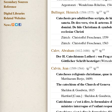
Secondary Sources
Argentorati
: Wendelinus Rihelius,
154
Reference
Bullinger, Heinrich
(1504-1575)
EN
DE
Digital Libraries
Catechesis pro adultioribus scripta, de h
Related Websites
sancta. De deo vero, vivo & aeterno.
News
domini. De fide Christiana & symbolo
ecclesiae Christi
Zürich
: Christoffel Froschouer,
1559
Zürich
: Christoffel Froschouer,
1563
Calov, Abraham
(1612-1686)
DE
EN
Der H. Catechismus Lutheri : von Frag z
Göttlicher Schrift bestetiget
(
Wittenb
Calvin, Jean
(1509-1564)
EN
FR
Catecheses religionis christianae, quae in
Matthaeum Berjo,
1609
)
The catechism of the Church of Geneva
Sheldon & Goodwin,
1815
Hartford [Conn.]
: Sheldon & Goodwin,
Catéchisme : c'est à dire, le formulaire d
ministre interrogue et l'enfant respo
Catechisme c'est à dire le formulaire d'in