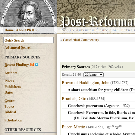
H
ome
|
About PRDL
«
Catechetical Commentary
Advanced
S
earch
PRIMARY SOURCES
R
ecent Findings
Primary Sources
(217 titles, 262 vols.)
Authors
Results 21-40
Places
Brown of Haddington, John
(1722-1787)
Publishers
A short catechism for young children
(
To
Dates
Brunfels, Otto
(1488-1534)
G
enres
Catechesis puerorum
(
Argentor.
,
1529
)
T
opics
B
iblical
Catechesis Pverorvm, In fide, literis e
(De Civilitate Morvm Puerilium, Ex D
Scholastica
Bucer, Martin
(1491-1551)
EN
DE
OTHER RESOURCES
Catechismus ecclesiae et scholae Argent