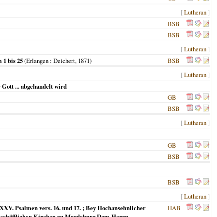
[
Lutheran
]
BSB
BSB
[
Lutheran
]
 1 bis 25
(
Erlangen
: Deichert,
1871
)
BSB
[
Lutheran
]
Gott ... abgehandelt wird
GB
BSB
[
Lutheran
]
GB
BSB
BSB
[
Lutheran
]
 XXV. Psalmen vers. 16. und 17. ; Bey Hochansehnlicher
HAB
ischöfflichen Kirchen zu Magdeburg Dom-Herrn ...