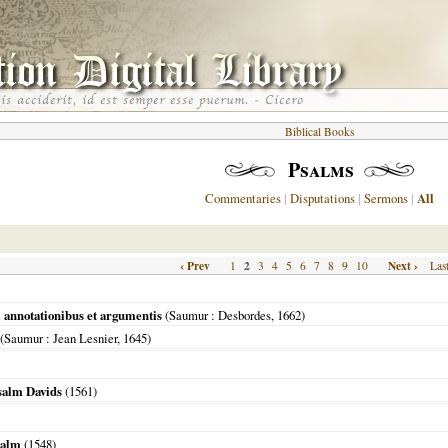
Biblical Books
Psalms
Commentaries
|
Disputations
|
Sermons
|
All
‹ Prev
2
Next ›
1
3
4
5
6
7
8
9
10
Las
 annotationibus et argumentis
(
Saumur
: Desbordes,
1662
)
(
Saumur
: Jean Lesnier,
1645
)
Psalm Davids
(
1561
)
salm
(
1548
)