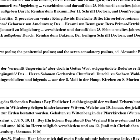
uarii zu Magdeburg ... verschieden und darauff den 25. Februarii ermeltes Jahres i
außgeben Durch: Reinhardum Bakium, Der H. Schrifft Doctorn, und DomPrediger
laetitia: & peccatorum venia : König Davids Driefache Bitte; Einverleibet seinem 
Anna/ Geborner von Amelunxen; Des ... Erasmi von Bennigsen; Dero Primat-Ertzb
anuarii zu Magdeburg ... verschieden/ und darauff/ den 25. Febr: ermeltes Jahres/ i
k außgeben/ Durch: Reinhardum Bakium, Der heiligen Schrifft Doctorn, und Do
rst psalm; the penitential psalms; and the seven consolatory psalms
, ed. Alexander 
er Vernunfft Ungereimte/ aber doch in Gottes Wort wolgegründete Rede/ so er fü
n-Begängnüß/ Des ... Herrn Salomon Gerhardts/ Churfürstl. Durchl. zu Sachsen W
eingeschlaffen/ und folgends ... war der 8. Maii in der Haupt-Kirchen zu S. Marien
ng des Siebenden Psalms : Bey Ehrlicher Leichbegängniß der weiland Erbarn/ u
in Wittenberg Seligen hinderlassener Witwen. Welche am 10. Januar. des jetztla
ist zur Erden bestattet worden. Gehalten zu Wittenberg in der Pfarrkirchen
(
Witten
salm/ v. 7, 8, 9, 10, 11 : Bey Ehrlichem Begräbnüß Des Weyland Ehrnvesten und 
Junii anno 1616. im Herrn seliglich verschieden/ und am 12. Junii mit Christliche
temberg
: Gormann,
1616
)
des 39. Psalms: Herr lehre mich daß es ein Ende mit mir haben muss/ [et]c. : Bey .