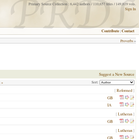
Primary Source Collection : 6,442 authors / 110,657 titles / 149,819 vols.
Sign In
Contribute
|
Contact
Proverbs
»
Suggest a New Source
Sort:
t »
[
Reformed
]
GB
IA
[
Lutheran
]
GB
[
Lutheran
]
GB