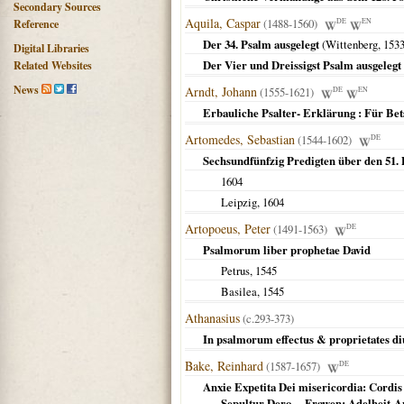
Secondary Sources
Aquila, Caspar
(1488-1560)
DE
EN
Reference
Der 34. Psalm ausgelegt
(
Wittenberg
,
153
Digital Libraries
Der Vier und Dreissigst Psalm ausgelegt
Related Websites
News
Arndt, Johann
(1555-1621)
DE
EN
Erbauliche Psalter- Erklärung : Für Bets
Artomedes, Sebastian
(1544-1602)
DE
Sechsundfünfzig Predigten über den 51. 
1604
Leipzig
,
1604
Artopoeus, Peter
(1491-1563)
DE
Psalmorum liber prophetae David
Petrus,
1545
Basilea
,
1545
Athanasius
(c.293-373)
In psalmorum effectus & proprietates di
Bake, Reinhard
(1587-1657)
DE
Anxie Expetita Dei misericordia: Cordis
Sepultur Dero ... Frawen: Adelheit-