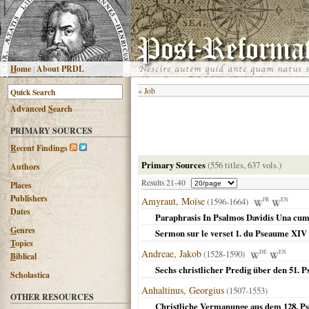
H
ome
|
About PRDL
«
Job
Advanced
S
earch
PRIMARY SOURCES
R
ecent Findings
Primary Sources
(556 titles, 637 vols.)
Authors
Results 21-40
Places
Publishers
Amyraut, Moïse
(1596-1664)
FR
EN
Dates
Paraphrasis In Psalmos Davidis Una cum
G
enres
Sermon sur le verset 1. du Pseaume XIV
T
opics
Andreae, Jakob
(1528-1590)
DE
EN
B
iblical
Sechs christlicher Predig über den 51. 
Scholastica
Anhaltinus, Georgius
(1507-1553)
OTHER RESOURCES
Christliche Vermanunge aus dem 128. P