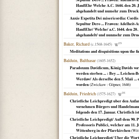
HaußEhr Welche A.C. 1644. den 20. Jan
abgehandelt und numehr zum Druck 
Anxie Expetita Dei misericordia: Cordis 
Sepultur Dero ... Frawen: Adelheit-
HaußEhr/ Welche/ a.C. 1644. den 20. J
abgehandelt/ und nunmehr zum Druc
Baker, Richard
(c.1568-1645)
EN
Meditations and disquisitions upon the fi
Balduin, Balthasar
(1605-1652)
Paradoxum Davidicum, König Davids vor d
werden sterben ... : Bey ... Leiche
Werdaw/ Als derselbe den 5. Maii ... 
worden
(
Zwickaw
: Göpner,
1646
)
Balduin, Friedrich
(1575-1627)
DE
Christliche Leichpredigt uber den Anfa
vornehmen Bürgers und Handelmannes 
folgends den 17. Januar. Christlich 
Christliche Leichpredigt/ Auß dem 90. P
Professoris Publici, welcher am 11. 
Wittenberg in der Pfarrkirchen
(
Wit
Christliche Leichpredigt/ Uber die Wort 