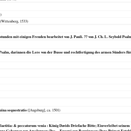
3
)
(
Wittenberg
,
1533
)
tunden mit einigen Freuden bearbeitet von J. Pauli. ?? von J. Ch. L. Seybold Psalm
Psalm, darinnen die Lere von der Busse und rechtfertigung des armen Sünders für 
uina sequestratio
(
[Augsburg]
, ca.
1501
)
 laetitia: & peccatorum venia : König Davids Driefache Bitte; Einverleibet seinem
Anna Geborner von Amelunxen; Des ... Erasmi von Benningsen; Dero Primat-Ertzb