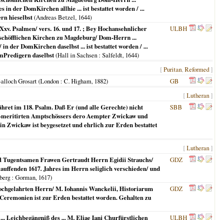
n der DomKirchen allhie ... ist bestattet worden / ...
n hieselbst
(Andreas Betzel,
1644
)
Xxv. Psalmen/ vers. 16. und 17. ; Bey Hochansehnlicher
ULBH
ischöfflichen Kirchen zu Magdeburg/ Dom-Herrn ...
n der DomKirchen daselbst ... ist bestattet worden / ...
mPredigern daselbst
(
Hall in Sachsen
: Salfeldt,
1644
)
[
Puritan
,
Reformed
]
Balloch Grosart (
London
: C. Higham,
1882
)
GB
[
Lutheran
]
hret im 118. Psalm. Daß Er (und alle Gerechte) nicht
SBB
ohl-meritirten Amptschössers dero Aempter Zwickaw und
 in Zwickaw ist beygesetzet und ehrlich zur Erden bestattet
[
Lutheran
]
nd Tugentsamen Frawen Gertraudt Herrn Egidii Strauchs/
GDZ
uffenden 1617. Jahres im Herrn seliglich verschieden/ und
berg
: Gorman,
1617
)
Hochgelahrten Herrn/ M. Iohannis Wanckelii, Historiarum
GDZ
n Ceremonien ist zur Erden bestattet worden. Gehalten zu
.. Leichbegängniß des ... M. Eliae Iani Churfürstlichen
ULBH