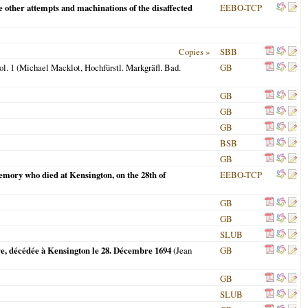
he other attempts and machinations of the disaffected
EEBO-TCP
Copies »
SBB
vol. 1 (Michael Macklot, Hochfürstl. Markgräfl. Bad.
GB
GB
GB
GB
BSB
GB
emory who died at Kensington, on the 28th of
EEBO-TCP
GB
GB
SLUB
re, décédée à Kensington le 28. Décembre 1694
(Jean
GB
GB
SLUB