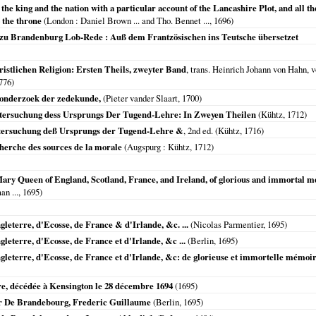
t the king and the nation with a particular account of the Lancashire Plot, and all t
o the throne
(
London
: Daniel Brown ... and Tho. Bennet ...,
1696
)
 zu Brandenburg Lob-Rede : Auß dem Frantzösischen ins Teutsche übersetzet
istlichen Religion: Ersten Theils, zweyter Band
, trans. Heinrich Johann von Hahn, 
776
)
n onderzoek der zedekunde,
(Pieter vander Slaart,
1700
)
ntersuchung dess Ursprungs Der Tugend-Lehre: In Zweyen Theilen
(Kühtz,
1712
)
Untersuchung deß Ursprungs der Tugend-Lehre &
, 2nd ed. (Kühtz,
1716
)
cherche des sources de la morale
(
Augspurg
: Kühtz,
1712
)
Mary Queen of England, Scotland, France, and Ireland, of glorious and immortal m
n ...,
1695
)
leterre, d'Ecosse, de France & d'Irlande, &c. ...
(Nicolas Parmentier,
1695
)
leterre, d'Ecosse, de France et d'Irlande, &c ...
(
Berlin
,
1695
)
gleterre, d'Ecosse, de France et d'Irlande, &c: de glorieuse et immortelle mémoi
e, décédée à Kensington le 28 décembre 1694
(
1695
)
r De Brandebourg, Frederic Guillaume
(
Berlin
,
1695
)