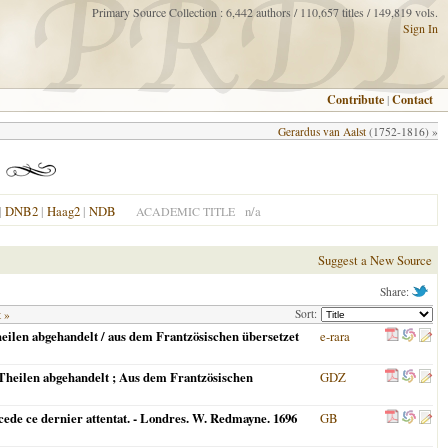
Primary Source Collection : 6,442 authors / 110,657 titles / 149,819 vols.
Sign In
Contribute
|
Contact
Gerardus van Aalst
(1752-1816) »
|
DNB2
|
Haag2
|
NDB
n/a
ACADEMIC TITLE
Suggest a New Source
Share:
Sort:
t »
eilen abgehandelt / aus dem Frantzösischen übersetzet
e-rara
Theilen abgehandelt ; Aus dem Frantzösischen
GDZ
recede ce dernier attentat. - Londres. W. Redmayne. 1696
GB