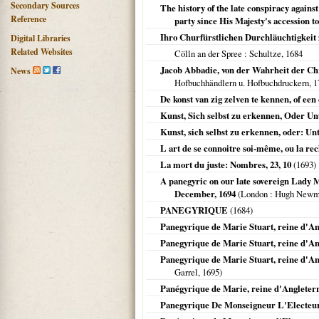
Secondary Sources
The history of the late conspiracy agains
Reference
party since His Majesty's accession t
Ihro Churfürstlichen Durchläuchtigkeit
Digital Libraries
Related Websites
Cölln an der Spree
: Schultze,
1684
Jacob Abbadie, von der Wahrheit der Chr
News
Hofbuchhändlern u. Hofbuchdruckern,
1
De konst van zig zelven te kennen, of ee
Kunst, Sich selbst zu erkennen, Oder U
Kunst, sich selbst zu erkennen, oder: 
L art de se connoitre soi-même, ou la re
La mort du juste: Nombres, 23, 10
(
1693
)
A panegyric on our late sovereign Lady 
December, 1694
(
London
: Hugh Newma
PANEGYRIQUE
(
1684
)
Panegyrique de Marie Stuart, reine d'Ang
Panegyrique de Marie Stuart, reine d'Ang
Panegyrique de Marie Stuart, reine d'An
Garrel,
1695
)
Panégyrique de Marie, reine d'Angleterr
Panegyrique De Monseigneur L'Electeu