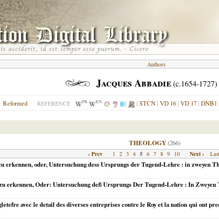
Authors
Jacques Abbadie
(c.1654-1727)
FR
EN
Reformed
|
STCN
|
VD 16
|
VD 17
|
DNB1
REFERENCE
THEOLOGY
(266)
‹ Prev
5
Next ›
1
2
3
4
6
7
8
9
10
Las
zu erkennen, oder, Untersuchung dess Ursprungs der Tugend-Lehre : in zweyen Th
 zu erkennen, Oder: Untersuchung deß Ursprungs Der Tugend-Lehre : In Zweyen 
letefre avec le detail des diverses entreprises contre le Roy et la nation qui ont p