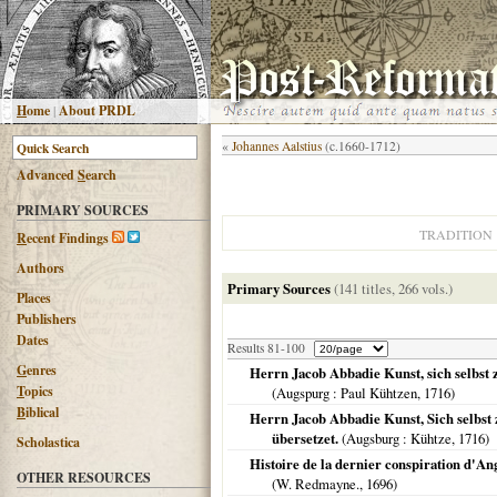
H
ome
|
About PRDL
«
Johannes Aalstius
(c.1660-1712)
Advanced
S
earch
PRIMARY SOURCES
TRADITION
R
ecent Findings
Authors
Primary Sources
(141 titles, 266 vols.)
Places
Publishers
Dates
Results 81-100
G
enres
Herrn Jacob Abbadie Kunst, sich selbst 
T
opics
(
Augspurg
: Paul Kühtzen,
1716
)
B
iblical
Herrn Jacob Abbadie Kunst, Sich selbst
übersetzet.
(
Augsburg
: Kühtze,
1716
)
Scholastica
Histoire de la dernier conspiration d'Ang
OTHER RESOURCES
(W. Redmayne.,
1696
)