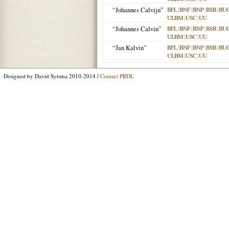
“Johannes Calvijn”
BFL
|
BNF
|
BNP
|
BSB
|
BU
ULBM
|
USC
|
UU
“Johannes Calvin”
BFL
|
BNF
|
BNP
|
BSB
|
BU
ULBM
|
USC
|
UU
“Jan Kalvín”
BFL
|
BNF
|
BNP
|
BSB
|
BU
ULBM
|
USC
|
UU
Designed by David Sytsma 2010-2014 /
Contact PRDL