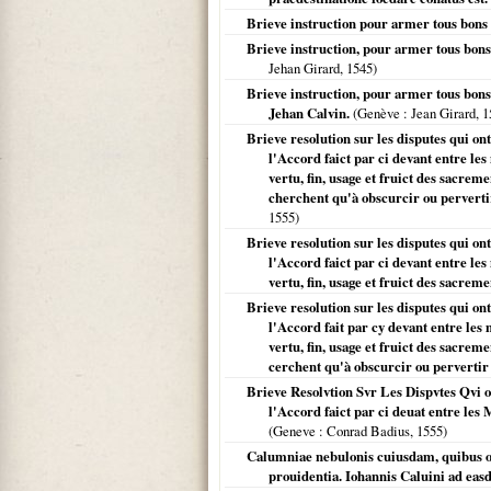
Brieve instruction pour armer tous bons 
Brieve instruction, pour armer tous bons
Jehan Girard,
1545
)
Brieve instruction, pour armer tous bons
Jehan Calvin.
(
Genève
: Jean Girard,
1
Brieve resolution sur les disputes qui o
l'Accord faict par ci devant entre les
vertu, fin, usage et fruict des sacre
cherchent qu'à obscurcir ou pervertir
1555
)
Brieve resolution sur les disputes qui o
l'Accord faict par ci devant entre les
vertu, fin, usage et fruict des sacrem
Brieve resolution sur les disputes qui o
l'Accord fait par cy devant entre les 
vertu, fin, usage et fruict des sacre
cerchent qu'à obscurcir ou pervertir l
Brieve Resolvtion Svr Les Dispvtes Qvi o
l'Accord faict par ci deuat entre les
(
Geneve
: Conrad Badius,
1555
)
Calumniae nebulonis cuiusdam, quibus od
prouidentia. Iohannis Caluini ad ea