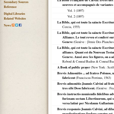
La Bible Française de Calvin: livres des 
Secondary Sources
oeuvres et accompagnés de variantes d
Reference
Vol. 1 (
1897
)
Digital Libraries
Vol. 2 (
1897
)
Related Websites
La Bible, qui est toute la saincte Escritu
News
Cercia,
1555
)
La Bible, qui est toute la saincte Escrit
Alliance. Le tout reveu et conferé sur
Geneve
(
Genève
: [Jrmie Des Planches
La Bible, qui est toute la saincte Escritu
alliance. Quant est du Nouveau Testame
Geneve. Aussi avec les figures, on a a
Reboul & Conrad Badius & Conrad Ba
A Book of public prayer
(
New York
: Scri
Brevis Admonitio ... ad fratres Polonos, 
fabricent
(Franciscus Perrinus,
1563
)
Brevis admonitio Joannis Calvini ad frat
tres sibi Deos fabricent.
(
Genève
: Fra
Brevis instructio muniendis fidelibus ad
furiosam sectam Libertinorum, qui se
versa latinè per Nicolaum Gallasium
Brevis responsio Joannis Calvini, ad di
praedestinatione foedare conatus est.