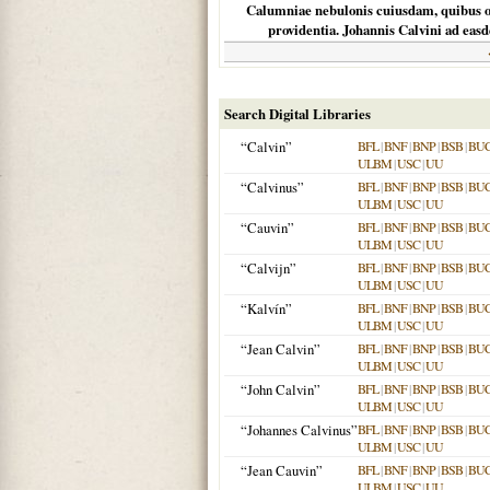
Calumniae nebulonis cuiusdam, quibus odi
providentia. Johannis Calvini ad eas
Search Digital Libraries
“Calvin”
BFL
|
BNF
|
BNP
|
BSB
|
BU
ULBM
|
USC
|
UU
“Calvinus”
BFL
|
BNF
|
BNP
|
BSB
|
BU
ULBM
|
USC
|
UU
“Cauvin”
BFL
|
BNF
|
BNP
|
BSB
|
BU
ULBM
|
USC
|
UU
“Calvijn”
BFL
|
BNF
|
BNP
|
BSB
|
BU
ULBM
|
USC
|
UU
“Kalvín”
BFL
|
BNF
|
BNP
|
BSB
|
BU
ULBM
|
USC
|
UU
“Jean Calvin”
BFL
|
BNF
|
BNP
|
BSB
|
BU
ULBM
|
USC
|
UU
“John Calvin”
BFL
|
BNF
|
BNP
|
BSB
|
BU
ULBM
|
USC
|
UU
“Johannes Calvinus”
BFL
|
BNF
|
BNP
|
BSB
|
BU
ULBM
|
USC
|
UU
“Jean Cauvin”
BFL
|
BNF
|
BNP
|
BSB
|
BU
ULBM
|
USC
|
UU