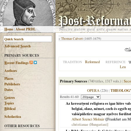
H
ome
|
About PRDL
«
Thomas Calvert
(1605-1679)
Advanced
S
earch
PRIMARY SOURCES
Reformed
TRADITION
REFERENCE
R
ecent Findings
Leu
Authors
Places
Primary Sources
(740 titles, 1317 vols.)
|
Seco
Publishers
Dates
OPERA
(226)
|
THEOLOG
Results 41-60
G
enres
T
opics
Az keresztyeni religiora es igaz hitre valo
belgiai, olasz, német, czeh és egyéb 
B
iblical
valóépületire magyar nyelvre fordito
Scholastica
Albert Szenci Molnár
(
[Frankfurt am M
christianae (Hungarian)]
OTHER RESOURCES