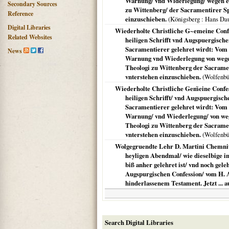
Warnung/ vnd Widerlegung/ wegen et
Secondary Sources
zu Wittenberg/ der Sacramentirer Spr
Reference
einzuschieben.
(
Königsberg
: Hans Da
Digital Libraries
Wiederholte Christliche G~emeine Conf
Related Websites
heiligen Schrifft vnd Augspuergische
Sacramentierer gelehret wirdt: Vom
News
Warnung vnd Wiederlegung von wegen
Theologi zu Wittenberg der Sacrament
vnterstehen einzuschieben.
(
Wolfenbü
Wiederholte Christliche Gem̃eine Conf
heiligen Schrifft/ vnd Augspuergisch
Sacramentierer gelehret wirdt: Vom 
Warnung/ vnd Wiederlegung/ von weg
Theologi zu Wittenberg der Sacrament
vnterstehen einzuschieben.
(
Wolfenbü
Wolgegruendte Lehr D. Martini Chemniti
heyligen Abendmal/ wie dieselbige i
biß anher gelehret ist/ vnd noch ge
Augspurgischen Confession/ vom H. A
hinderlassenem Testament. Jetzt ... a
Search Digital Libraries