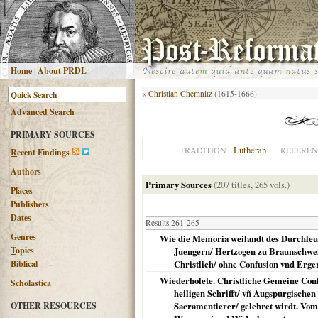
H
ome
|
About PRDL
«
Christian Chemnitz
(1615-1666)
Advanced
S
earch
PRIMARY SOURCES
Lutheran
TRADITION
REFEREN
R
ecent Findings
Authors
Primary Sources
(207 titles, 265 vols.)
Places
Publishers
Dates
Results 261-265
G
enres
Wie die Memoria weilandt des Durchleu
T
opics
Juengern/ Hertzogen zu Braunschweig
B
iblical
Christlich/ ohne Confusion vnd Ergerni
Wiederholete. Christliche Gemeine Conf
Scholastica
heiligen Schrifft/ vñ Augspurgischen
OTHER RESOURCES
Sacramentierer/ gelehret wirdt. Vom