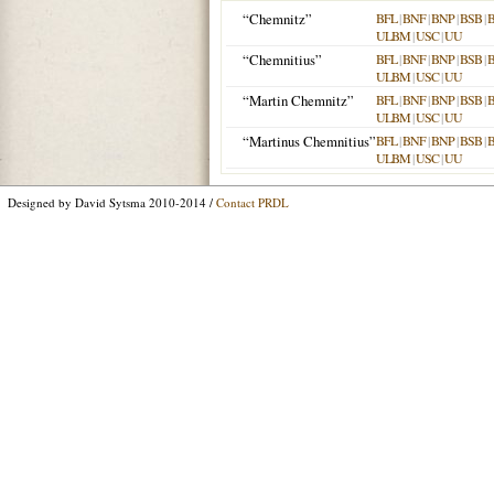
“Chemnitz”
BFL
|
BNF
|
BNP
|
BSB
|
ULBM
|
USC
|
UU
“Chemnitius”
BFL
|
BNF
|
BNP
|
BSB
|
ULBM
|
USC
|
UU
“Martin Chemnitz”
BFL
|
BNF
|
BNP
|
BSB
|
ULBM
|
USC
|
UU
“Martinus Chemnitius”
BFL
|
BNF
|
BNP
|
BSB
|
ULBM
|
USC
|
UU
Designed by David Sytsma 2010-2014 /
Contact PRDL