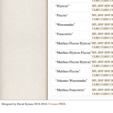
ULBH
|
ULBM
|
U
“Illyricus”
BFL
|
BNF
|
BNP
|
B
ULBH
|
ULBM
|
U
“Flacius”
BFL
|
BNF
|
BNP
|
B
ULBH
|
ULBM
|
U
“Waremundus”
BFL
|
BNF
|
BNP
|
B
ULBH
|
ULBM
|
U
“Francowitz”
BFL
|
BNF
|
BNP
|
B
ULBH
|
ULBM
|
U
“Matthias Flacius Illyricus”
BFL
|
BNF
|
BNP
|
B
ULBH
|
ULBM
|
U
“Matthias Illyricus Flacius”
BFL
|
BNF
|
BNP
|
B
ULBH
|
ULBM
|
U
“Matthias Flacius Illyricus”
BFL
|
BNF
|
BNP
|
B
ULBH
|
ULBM
|
U
“Matthias Flacius”
BFL
|
BNF
|
BNP
|
B
ULBH
|
ULBM
|
U
“Johannes Waremundus”
BFL
|
BNF
|
BNP
|
B
ULBH
|
ULBM
|
U
“Matthias Francowitz”
BFL
|
BNF
|
BNP
|
B
ULBH
|
ULBM
|
U
Designed by David Sytsma 2010-2014 /
Contact PRDL