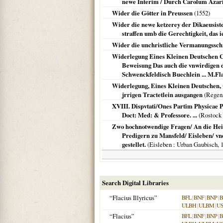
newe Interim / Durch Carolum Aza
Wider die Götter in Preussen
(
1552
)
Wider die newe ketzerey der Dikaeusiste
straffen umb die Gerechtigkeit, das 
Wider die unchristliche Vermanungssch
Widerlegung Eines Kleinen Deutschen Cal
Beweisung Das auch die vnwirdigen 
Schwenckfeldisch Buechlein ... M.Fla
Widerlegung, Eines Kleinen Deutschen, C
jrrigen Tractetlein ausgangen
(
Regen
XVIII. Dispvtati/Ones Partim Physicae 
Doct: Med: & Professore. ...
(
Rostock 
Zwo hochnotwendige Fragen/ An die Heil
Predigern zu Mansfeld/ Eisleben/ vnd
gestellet.
(
Eisleben
: Urban Gaubisch,
Search Digital Libraries
“Flacius Illyricus”
BFL
|
BNF
|
BNP
|
B
ULBH
|
ULBM
|
U
“Flacius”
BFL
|
BNF
|
BNP
|
B