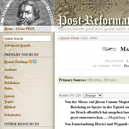
H
ome
|
About PRDL
«
Ignazio Fiume
(1621-1694)
Advanced
S
earch
Mat
PRIMARY SOURCES
L
TRADITION
R
ecent Findings
Pro
ACADEMIC TITLE
Authors
Places
Primary Sources
(206 titles, 220 vols.)
Publishers
Dates
Results 201-220
G
enres
T
opics
Von der Messe vnd jhrem Canone Magistr
Reichstag zu Speyer in der Epistel 
B
iblical
im Druck offentlich hat ausgehen lass
Scholastica
geyst zuuermercken. ...
(
Magdeburg
: 
Von Enturlaubung Illyrici und Wygandi
OTHER RESOURCES