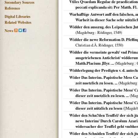
Vtiles Qvaedam Regulae de praedicatione 
Secondary Sources
peccati explicanda sit: Per Matth. Fl. 
Reference
Warhafftige Antwort auff den falschen, a
Digital Libraries
Warheit in dieser Sache sehr nützlich
Related Websites
Widder den ausszug. des Leipsischen Jn
News
(
Magdeburg
: Rödinger,
1549
)
Widder die newe Reformation D. Pfeffing
Christian d.Ä. Rödinger,
1550
)
Widder die vermeinte gewalt/ vnd Primat d
ausgetriebenen Antichrist/ widderumb
Matth.Placium Jllyr. ...
(
Magdeburg
: 
Widderlegung der Predigten v. d. antech
Wider Das Interim. Papistische Mess Ca
zeit nuetzlich zu lesen. ...
(
Magdeburg
Wider Das Interim. Papistische Mess/ C
dieser zeit nuetzlich zu lesen. ...
(
Mag
Wider Das Interim. Papistische Mess/ C
dieser zeit nützlich zu lesen
(
[Magdeb
Wider den Schn?den Teuffel/ der sich jtzt
newe Interim/ Durch Carolum Azaria
widersacher der Teuffel geht vmbher/
Wider den Schnöden Teuffel/ der sich jtzt