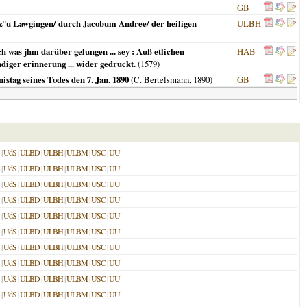
GB
t z°u Lawgingen/ durch Jacobum Andree/ der heiligen
ULBH
 was jhm darüber gelungen ... sey : Auß etlichen
HAB
iger erinnerung ... wider gedruckt.
(
1579
)
stag seines Todes den 7. Jan. 1890
(C. Bertelsmann,
1890
)
GB
|
UdS
|
ULBD
|
ULBH
|
ULBM
|
USC
|
UU
|
UdS
|
ULBD
|
ULBH
|
ULBM
|
USC
|
UU
|
UdS
|
ULBD
|
ULBH
|
ULBM
|
USC
|
UU
|
UdS
|
ULBD
|
ULBH
|
ULBM
|
USC
|
UU
|
UdS
|
ULBD
|
ULBH
|
ULBM
|
USC
|
UU
|
UdS
|
ULBD
|
ULBH
|
ULBM
|
USC
|
UU
|
UdS
|
ULBD
|
ULBH
|
ULBM
|
USC
|
UU
|
UdS
|
ULBD
|
ULBH
|
ULBM
|
USC
|
UU
|
UdS
|
ULBD
|
ULBH
|
ULBM
|
USC
|
UU
|
UdS
|
ULBD
|
ULBH
|
ULBM
|
USC
|
UU