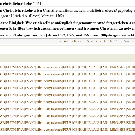
n christlicher Lehr
(
1561
)
n Christlicher Lehr allen Christlichen Haußuættern nutzlich z°ulesen/ gepredig
ingen
: Ulrich d.Ä. (Erben) Morhart,
1562
)
ree Einigkeit Wie er dieselbige anfenglich fürgenommen vnnd fortgetrieben Auch
nen Schrifften trewlich zusammen getragen vnnd frommen Christen ... zu notwend
zler in Tübingen: aus den Jahren 1557, 1559, und 1560, zum 300jährigen Gedächtni
‹ Prev
11
Next ›
« First
5
6
7
8
9
10
BSB
|
BUCM
|
BVA
|
BVMC
|
dilibri
|
e-corpus
|
e-rara
|
FDUS
|
GB
|
HAB
|
IA
|
JALB
|
LMU
|
RERO
|
SBB
|
SLUB
BSB
|
BUCM
|
BVA
|
BVMC
|
dilibri
|
e-corpus
|
e-rara
|
FDUS
|
GB
|
HAB
|
IA
|
JALB
|
LMU
|
RERO
|
SBB
|
SLUB
BSB
|
BUCM
|
BVA
|
BVMC
|
dilibri
|
e-corpus
|
e-rara
|
FDUS
|
GB
|
HAB
|
IA
|
JALB
|
LMU
|
RERO
|
SBB
|
SLUB
BSB
|
BUCM
|
BVA
|
BVMC
|
dilibri
|
e-corpus
|
e-rara
|
FDUS
|
GB
|
HAB
|
IA
|
JALB
|
LMU
|
RERO
|
SBB
|
SLUB
BSB
|
BUCM
|
BVA
|
BVMC
|
dilibri
|
e-corpus
|
e-rara
|
FDUS
|
GB
|
HAB
|
IA
|
JALB
|
LMU
|
RERO
|
SBB
|
SLUB
BSB
|
BUCM
|
BVA
|
BVMC
|
dilibri
|
e-corpus
|
e-rara
|
FDUS
|
GB
|
HAB
|
IA
|
JALB
|
LMU
|
RERO
|
SBB
|
SLUB
BSB
|
BUCM
|
BVA
|
BVMC
|
dilibri
|
e-corpus
|
e-rara
|
FDUS
|
GB
|
HAB
|
IA
|
JALB
|
LMU
|
RERO
|
SBB
|
SLUB
BSB
|
BUCM
|
BVA
|
BVMC
|
dilibri
|
e-corpus
|
e-rara
|
FDUS
|
GB
|
HAB
|
IA
|
JALB
|
LMU
|
RERO
|
SBB
|
SLUB
BSB
|
BUCM
|
BVA
|
BVMC
|
dilibri
|
e-corpus
|
e-rara
|
FDUS
|
GB
|
HAB
|
IA
|
JALB
|
LMU
|
RERO
|
SBB
|
SLUB
BSB
|
BUCM
|
BVA
|
BVMC
|
dilibri
|
e-corpus
|
e-rara
|
FDUS
|
GB
|
HAB
|
IA
|
JALB
|
LMU
|
RERO
|
SBB
|
SLUB