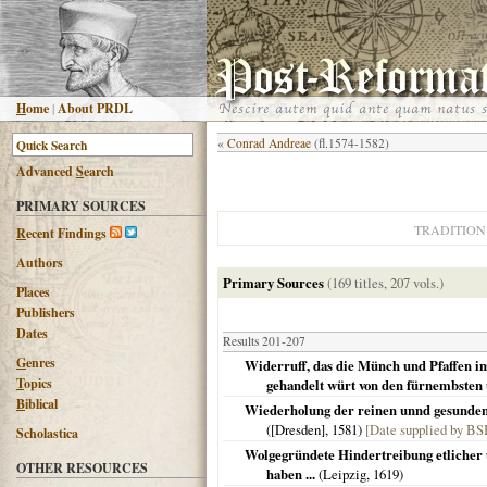
H
ome
|
About PRDL
«
Conrad Andreae
(fl.1574-1582)
Advanced
S
earch
PRIMARY SOURCES
TRADITION
R
ecent Findings
Authors
Primary Sources
(169 titles, 207 vols.)
Places
Publishers
Dates
Results 201-207
G
enres
Widerruff, das die Münch und Pfaffen i
T
opics
gehandelt würt von den fürnembsten u
B
iblical
Wiederholung der reinen unnd gesunden 
(
[Dresden]
,
1581
)
[Date supplied by BS
Scholastica
Wolgegründete Hindertreibung etlicher u
OTHER RESOURCES
haben ...
(
Leipzig
,
1619
)