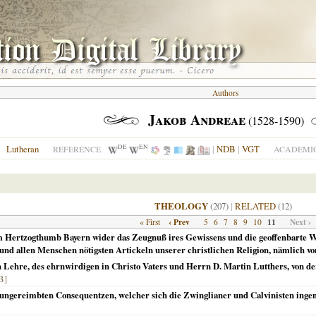
Authors
Jakob Andreae
(1528-1590)
DE
EN
Lutheran
|
NDB
|
VGT
REFERENCE
ACADEMIC
THEOLOGY
(207)
|
RELATED
(12)
‹ Prev
11
Next ›
« First
5
6
7
8
9
10
m Hertzogthumb Bayern wider das Zeugnuß ires Gewissens und die geoffenbarte Wa
nd allen Menschen nötigsten Artickeln unserer christlichen Religion, nämlich vo
Lehre, des ehrnwirdigen in Christo Vaters und Herrn D. Martin Lutthers, von d
B]
ngereimbten Consequentzen, welcher sich die Zwinglianer und Calvinisten ingeme