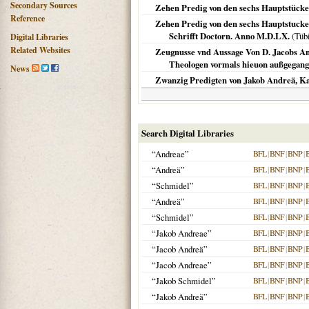
Secondary Sources
Zehen Predig von den sechs Hauptstücke
Reference
Zehen Predig von den sechs Hauptstucke
Schrifft Doctorn. Anno M.D.LX.
(
Tüb
Digital Libraries
Related Websites
Zeugnusse vnd Aussage Von D. Jacobs And
Theologen vormals hieuon außgegange
News
Zwanzig Predigten von Jakob Andreä, Kan
Search Digital Libraries
“Andreae”
BFL
|
BNF
|
BNP
|
“Andreä”
BFL
|
BNF
|
BNP
|
“Schmidel”
BFL
|
BNF
|
BNP
|
“Andreä”
BFL
|
BNF
|
BNP
|
“Schmidel”
BFL
|
BNF
|
BNP
|
“Jakob Andreae”
BFL
|
BNF
|
BNP
|
“Jacob Andreä”
BFL
|
BNF
|
BNP
|
“Jacob Andreae”
BFL
|
BNF
|
BNP
|
“Jakob Schmidel”
BFL
|
BNF
|
BNP
|
“Jakob Andreä”
BFL
|
BNF
|
BNP
|