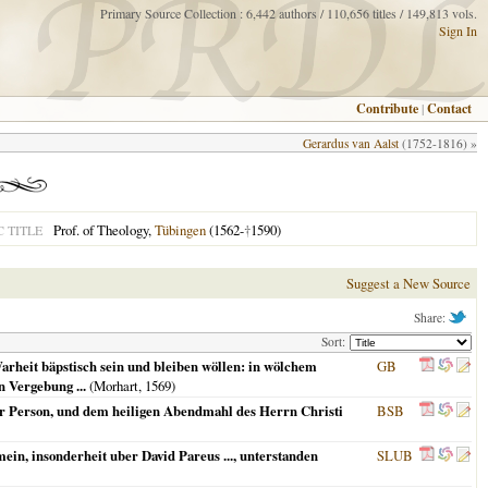
Primary Source Collection : 6,442 authors / 110,656 titles / 149,813 vols.
Sign In
Contribute
|
Contact
Gerardus van Aalst
(1752-1816) »
Prof. of Theology,
Tübingen
(1562-
†
1590)
 TITLE
Suggest a New Source
Share:
Sort:
rheit bäpstisch sein und bleiben wöllen: in wölchem
GB
n Vergebung ...
(Morhart,
1569
)
er Person, und dem heiligen Abendmahl des Herrn Christi
BSB
in, insonderheit uber David Pareus ..., unterstanden
SLUB