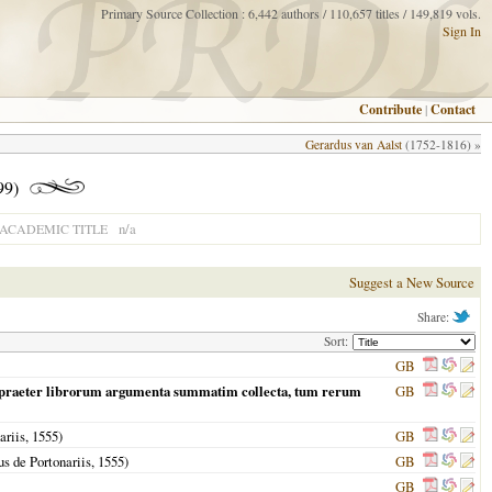
Primary Source Collection : 6,442 authors / 110,657 titles / 149,819 vols.
Sign In
Contribute
|
Contact
Gerardus van Aalst
(1752-1816) »
99)
n/a
ACADEMIC TITLE
Suggest a New Source
Share:
Sort:
GB
nem praeter librorum argumenta summatim collecta, tum rerum
GB
ariis,
1555
)
GB
s de Portonariis,
1555
)
GB
GB