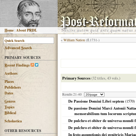
H
ome
|
About PRDL
«
William Nation
(fl.1731-)
Advanced
S
earch
PRIMARY SOURCES
R
ecent Findings
Authors
Primary Sources
(32 titles, 43 vols.)
Places
Publishers
Dates
Results 21-40
De Passione Domini Libri septem
(
1570
)
G
enres
T
opics
De passione Domini Marci Antonii Nattae
B
iblical
memorabilium tum locorum scriptura
De pulchro et obiter de universa mundi f
Scholastica
De pulchro et obiter de universa mundi f
OTHER RESOURCES
In festo assumtionis dei genitricis Maria