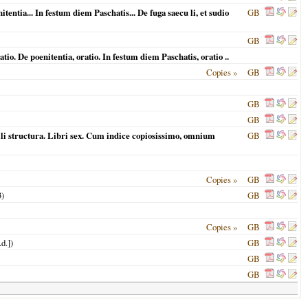
tentia... In festum diem Paschatis... De fuga saecu li, et sudio
GB
GB
o. De poenitentia, oratio. In festum diem Paschatis, oratio ..
Copies »
GB
GB
GB
li structura. Libri sex. Cum indice copiosissimo, omnium
GB
Copies »
GB
3
)
GB
Copies »
GB
.d.])
GB
GB
GB