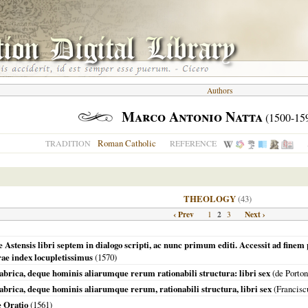
Authors
Marco Antonio Natta
(1500-15
Roman Catholic
TRADITION
REFERENCE
THEOLOGY
(43)
‹ Prev
2
Next ›
1
3
 Astensis libri septem in dialogo scripti, ac nunc primum editi. Accessit ad fi
e index locupletissimus
(
1570
)
abrica, deque hominis aliarumque rerum rationabili structura: libri sex
(de Porton
abrica, deque hominis aliarumque rerum, rationabili structura, libri sex
(Franciscu
e Oratio
(
1561
)