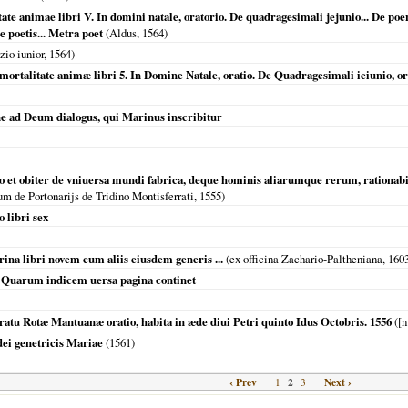
te animae libri V. In domini natale, oratorio. De quadragesimali jejunio... De poeni
De poetis... Metra poet
(Aldus,
1564
)
io iunior,
1564
)
rtalitate animæ libri 5. In Domine Natale, oratio. De Quadragesimali ieiunio, orati
ne ad Deum dialogus, qui Marinus inscribitur
o et obiter de vniuersa mundi fabrica, deque hominis aliarumque rerum, rationabi
m de Portonarijs de Tridino Montisferrati,
1555
)
 libri sex
na libri novem cum aliis eiusdem generis ...
(ex officina Zachario-Paltheniana,
160
. Quarum indicem uersa pagina continet
ratu Rotæ Mantuanæ oratio, habita in æde diui Petri quinto Idus Octobris. 1556
([n
dei genetricis Mariae
(
1561
)
‹ Prev
2
Next ›
1
3