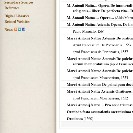
Secondary Sources
M. Antonii Natta,... Opera. De immortalita
Reference
religionis... liber. De perfecta vita... 
Digital Libraries
M. Antonii Nattae ... Opera ...
(Aldo Manuz
Related Websites
M. Antonii Nattae Astensis Opera. De immo
News
Paolo Manuzio,
1564
Marci Antonii Nattae Astensis De oratio
Apud Franciscum De Portonariis,
1557
apud Franciscus de Portonariis,
1557
Marci Antonii Nattae Astensis De pulchr
rerum memorabilium
(apud Franciscu
Marci Antonii Nattae Astensis De pulchro
apud Franciscum Moschenium,
1553
Marci Antonii Nattae De principum doctri
Marci Antonii Nattæ Astensis Orationes
apud Franciscum Moschenium,
1552
Marci Antonij Nattæ ... Pro nouo triumvi
Oratio in festo assumtionis sacratissimo 
Orationes
(
1560
)