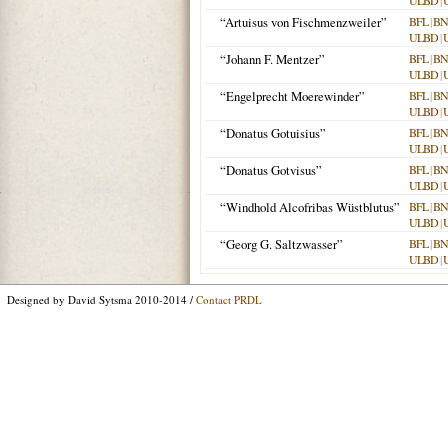
ULBD
|
“Artuisus von Fischmenzweiler”
BFL
|
BN
ULBD
|
“Johann F. Mentzer”
BFL
|
BN
ULBD
|
“Engelprecht Moerewinder”
BFL
|
BN
ULBD
|
“Donatus Gotuisius”
BFL
|
BN
ULBD
|
“Donatus Gotvisus”
BFL
|
BN
ULBD
|
“Windhold Alcofribas Wüstblutus”
BFL
|
BN
ULBD
|
“Georg G. Saltzwasser”
BFL
|
BN
ULBD
|
Designed by David Sytsma 2010-2014 /
Contact PRDL