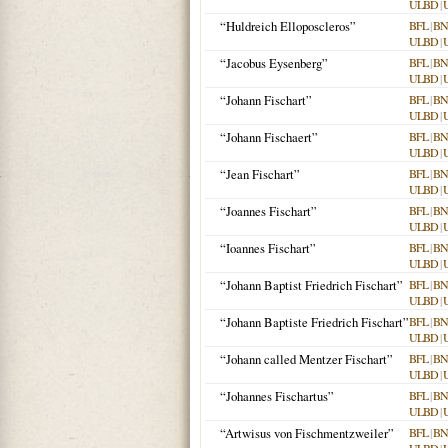
ULBD
|
“Huldreich Elloposcleros”
BFL
|
BN
ULBD
|
“Jacobus Eysenberg”
BFL
|
BN
ULBD
|
“Johann Fischart”
BFL
|
BN
ULBD
|
“Johann Fischaert”
BFL
|
BN
ULBD
|
“Jean Fischart”
BFL
|
BN
ULBD
|
“Joannes Fischart”
BFL
|
BN
ULBD
|
“Ioannes Fischart”
BFL
|
BN
ULBD
|
“Johann Baptist Friedrich Fischart”
BFL
|
BN
ULBD
|
“Johann Baptiste Friedrich Fischart”
BFL
|
BN
ULBD
|
“Johann called Mentzer Fischart”
BFL
|
BN
ULBD
|
“Johannes Fischartus”
BFL
|
BN
ULBD
|
“Artwisus von Fischmentzweiler”
BFL
|
BN