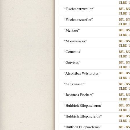
ULBD
|
“Fischmentzweiler”
BFL
|
BN
ULBD
|
“Fischmenzweiler”
BFL
|
BN
ULBD
|
“Mentzer”
BFL
|
BN
ULBD
|
“Moerewinder”
BFL
|
BN
ULBD
|
“Gotuisius”
BFL
|
BN
ULBD
|
“Gotvisus”
BFL
|
BN
ULBD
|
“Alcofribas Wüstblutus”
BFL
|
BN
ULBD
|
“Saltzwasser”
BFL
|
BN
ULBD
|
“Johannes Fischart”
BFL
|
BN
ULBD
|
“Huldrich Elloposcheron”
BFL
|
BN
ULBD
|
“Huldrich Elloposcieron”
BFL
|
BN
ULBD
|
“Hultrich Elloposcleron”
BFL
|
BN