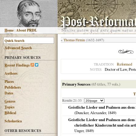
H
ome
|
About PRDL
«
Thomas Firmin
(1632-1697)
Advanced
S
earch
PRIMARY SOURCES
Reformed
TRADITION
R
ecent Findings
Doctor of Law, Prot
NOTES
Authors
Places
Primary Sources
(65 titles, 77 vols.)
Publishers
Dates
Results 21-33
G
enres
T
opics
Geistliche Lieder und Psalmen aus dem 
(Duncker, Alexander,
1849
)
B
iblical
Geistliche Lieder und Psalmen aus dem
Scholastica
christlicher Kinderzucht und ein ar
Unger,
1849
)
OTHER RESOURCES