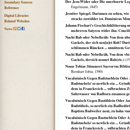
Der Jesu-Wider oder Die unerhoerte Leg
Secondary Sources
Engelmann,
1845
)
Reference
Jesuiter Spiegel. Darinnen zu sehen, wie
Digital Libraries
stracks zuwidder ist. Dominicus Mo
Related Websites
Johann Fischart's Geschichtklitterung 
News
mehreren Satyren wider ihn: Concili
Nacht Rab oder Nebelkräh: Von dem uber
Gackels, der sich nen[n]et Rab? Dar
schlimmen Räncken ... unnützem Gesc
Nacht Rab oder Nebelkräh. Von dem vber
Gackels, dersich nennet Rab(etc.)
(
15
Nouæ Tobiae Stimmeri Sacrorvm Biblior
Bernhart Jobin,
1590
)
Vncaluinisch Gegen Badstueblein Oder
Badstuebels/ so newlich ein ... Grin
dem in Franckreich ... volbrachten Z
Saltzwasser von Badborn zusamen get
Vncaluinisch Gegen Bastüblein Oder Au
Badstübels, so newlich ein Badbedörf
Baptista Badweiler nent, zu hohn vn
Vncaluinisch Gegen Bastueblein Oder A
Badstuebels/ so newlich ein ... Grin
dem in Franckreich ... volbrachten Z