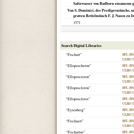
Saltzwasser von Badborn zusamenn ge
Von S. Dominici, des Predigermünchs, u
grawen Bettelmünch F. J. Nasen zu Inge
1571
Search Digital Libraries
“Fischart”
BFL
|
BN
ULBD
|
“Elloposcheron”
BFL
|
BN
ULBD
|
“Elloposcieron”
BFL
|
BN
ULBD
|
“Elloposcleron”
BFL
|
BN
ULBD
|
“Elloposcleros”
BFL
|
BN
ULBD
|
“Eysenberg”
BFL
|
BN
ULBD
|
“Fischaert”
BFL
|
BN
ULBD
|
“Fischartus”
BFL
|
BN