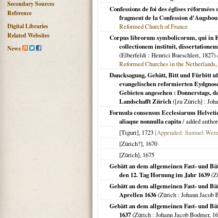
Secondary Sources
Confessions de foi des églises réformées d
Reference
fragment de la Confession d'Augsbou
Digital Libraries
Reformed Church of France
Related Websites
Corpus librorum symbolicorum, qui in 
collectionem instituit, dissertationem
News
(
Elberfeldi
: Henrici Bueschleri,
1827
)
Reformed Churches in the Netherlands
Dancksagung, Gebätt, Bitt und Fürbitt uff
evangelischen reformierten Eydgnosc
Gebieten angesehen : Donnerstags, d
Landschafft Zürich
(
[zu Zürich]
: Joh
Formula consensus Ecclesiarum Helvetic
aliaque nonnulla capita
/ added author
[Tiguri]
,
1723
[Appended: Samuel Werenf
[Zürich?]
,
1670
[Zürich]
,
1675
Gebätt an dem allgemeinen Fast- und Bätt
den 12. Tag Hornung im Jahr 1639
(
Z
Gebätt an dem allgemeinen Fast- und Bätt
Aprellen 1636
(
Zürich
: Johann Jacob 
Gebätt an dem allgemeinen Fast- und Bätt
1637
(
Zürich
: Johann Jacob Bodmer,
16