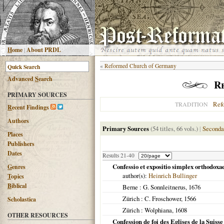
H
ome
|
About PRDL
«
Reformed Church of Germany
Advanced
S
earch
R
PRIMARY SOURCES
Ref
TRADITION
R
ecent Findings
Authors
Primary Sources
(54 titles, 66 vols.)
|
Seconda
Places
Publishers
Dates
Results 21-40
Confessio et expositio simplex orthodox
G
enres
author(s):
Heinrich Bullinger
T
opics
B
iblical
Berne
: G. Sonnleitnerus,
1676
Zürich
: C. Froschower,
1566
Scholastica
Zürich
: Wolphiana,
1608
OTHER RESOURCES
Confession de foi des Eglises de la Suiss