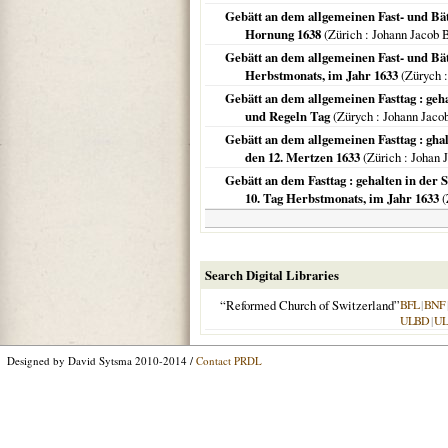
Gebätt an dem allgemeinen Fast- und Bätt
Hornung 1638
(
Zürich
: Johann Jacob 
Gebätt an dem allgemeinen Fast- und Bätt
Herbstmonats, im Jahr 1633
(
Zürych
:
Gebätt an dem allgemeinen Fasttag : geha
und Regeln Tag
(
Zürych
: Johann Jaco
Gebätt an dem allgemeinen Fasttag : ghal
den 12. Mertzen 1633
(
Zürich
: Johan 
Gebätt an dem Fasttag : gehalten in der 
10. Tag Herbstmonats, im Jahr 1633
(
Search Digital Libraries
“Reformed Church of Switzerland”
BFL
|
BNF
ULBD
|
U
Designed by David Sytsma 2010-2014 /
Contact PRDL