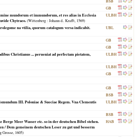
BSB
GB
rimine mundorum et immundorum, et res alias in Ecclesia
ULBH
Davide Chytraeo.
(
Wittenberg
: Johann d.. Krafft,
1569
)
rolegome na vtilia, quorum catalogum versa indicabit.
UBL
GB
GB
bus Christianus ... perueniat ad perfectam pietatem,
ULBH
ULBH
GB
GB
BSB
igismundum III. Poloniae & Sueciae Regem. Vna Clementis
ULBH
BSB
Berge Meer Wasser etc. so in der deutschen Bibel stehen.
HAB
ien / Dem gemeinem deutschen Leser zu gut und besserm
g Grosse,
1605
)