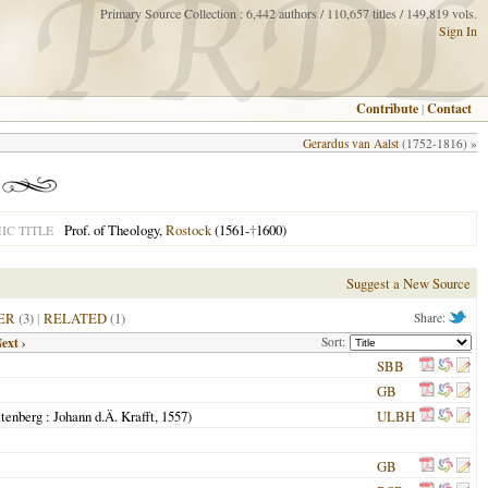
Primary Source Collection : 6,442 authors / 110,657 titles / 149,819 vols.
Sign In
Contribute
|
Contact
Gerardus van Aalst
(1752-1816) »
Prof. of Theology,
Rostock
(1561-
†
1600)
C TITLE
Suggest a New Source
ER
(3)
|
RELATED
(1)
Share:
ext ›
Sort:
SBB
GB
tenberg
: Johann d.Ä. Krafft,
1557
)
ULBH
GB