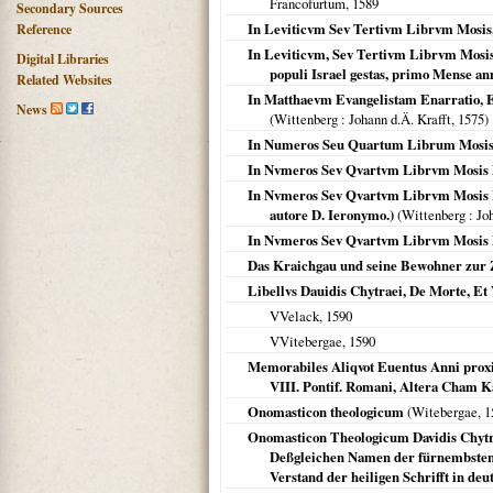
Francofurtum
,
1589
Secondary Sources
In Leviticvm Sev Tertivm Librvm Mosis,
Reference
In Leviticvm, Sev Tertivm Librvm Mosis
Digital Libraries
populi Israel gestas, primo Mense an
Related Websites
In Matthaevm Evangelistam Enarratio, Ex
News
(
Wittenberg
: Johann d.Ä. Krafft,
1575
)
In Numeros Seu Quartum Librum Mosis
In Nvmeros Sev Qvartvm Librvm Mosis 
In Nvmeros Sev Qvartvm Librvm Mosis En
autore D. Ieronymo.)
(
Wittenberg
: Jo
In Nvmeros Sev Qvartvm Librvm Mosis E
Das Kraichgau und seine Bewohner zur Z
Libellvs Dauidis Chytraei, De Morte, Et
VVelack,
1590
VVitebergae
,
1590
Memorabiles Aliqvot Euentus Anni proxi
VIII. Pontif. Romani, Altera Cham K
Onomasticon theologicum
(
Witebergae
,
1
Onomasticon Theologicum Davidis Chytra
Deßgleichen Namen der fürnembsten 
Verstand der heiligen Schrifft in de