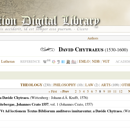
Authors
David Chytraeus
(1530-1600)
DE
Lutheran
|
EMLO
|
NDB
|
VGT
REFERENCE
ACADEMI
THEOLOGY
(230)
|
PHILOSOPHY
(10)
|
LAW
(2)
|
ARTS
(109)
|
OTH
‹ Prev
8
N
« First
2
3
4
5
6
7
9
10
11
12
a Davide Chytraeo.
(
Wittenberg
: Johann d.Ä. Krafft,
1576
)
Vitebergae, Johannes Crato 1557
, vol. 1 (Johannes Crato,
1557
)
 Vt Ad lectionem Textus Bibliorum auditores inuitarentur. a Davide Chytraeo.
(
Wit