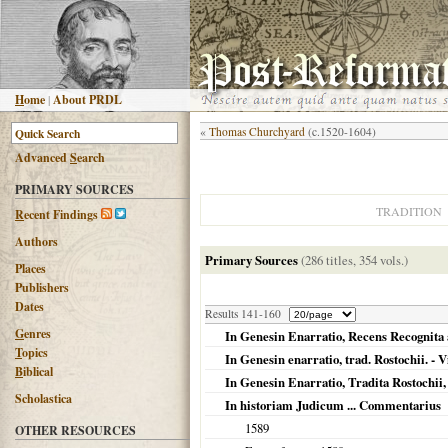
H
ome
|
About PRDL
«
Thomas Churchyard
(c.1520-1604)
Advanced
S
earch
PRIMARY SOURCES
TRADITION
R
ecent Findings
Authors
Primary Sources
(286 titles, 354 vols.)
Places
Publishers
Dates
Results 141-160
G
enres
In Genesin Enarratio, Recens Recognita 
T
opics
In Genesin enarratio, trad. Rostochii. - 
B
iblical
In Genesin Enarratio, Tradita Rostochii,
Scholastica
In historiam Judicum ... Commentarius
1589
OTHER RESOURCES