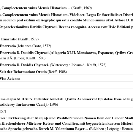
 Complectentem vnius Mensis Historiam ...
(Krafft,
1569
)
, Complectentem vnius Mensis Historiam, Videlicet: Leges De Sacrificiis et Disc
ni secundi post exitum ex Aegypto: qui est a condito Mundo annus 2454. Avtore D. 
 praelectionibus Davidis Chytraei. Recens recognita. Accesservnt Hvic Editioni p
 Enarratio
(Krafft,
1572
)
Enarratio
(Johannes Crato,
1572
)
arratio D. Dauidis Chytraei.(Allegoria XLII. Mansionvm, Exponens, Qvibvs Gradi
hann d.Ä. (Erben) Krafft,
1580
)
narratio D. Davidis Chytraei.
(
Wittenberg
: Johann d.. Krafft,
1572
)
eit der Reformation: Oratio
(Reiff,
1908
)
 Vita Aeterna
mè elapsi M.D.XCV. Fideliter Annotati. Qvibvs Accesservnt Epistolae Dvae ad S
azikierey Tartarorum Czarij.
(
1596
)
557
)
ei : Erklerung aller Man[n]s und Weibß-Personen Namen Item der Länder Städte 
Kirchenlehrer Märterer Ketzer und Concilien, mit beygesetzten kurtzen Histor
utsche Sprache gebracht. Durch M. Valentinum Beyer ...
(
Eißleben ; Leipzig
: Hennin