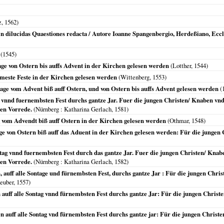
z,
1562
)
 in dilucidas Quaestiones redacta / Autore Ioanne Spangenbergio, Herdeßiano, Eccl
(
1545
)
age von Ostern bis auffs Advent in der Kirchen gelesen werden
(Lotther,
1544
)
emeste Feste in der Kirchen gelesen werden
(
Wittenberg
,
1553
)
tage vom Advent biß auff Ostern, und von Ostern bis auffs Advent gelesen werden
(
g vnnd fuernembsten Fest durchs gantze Jar. Fuer die jungen Christen/ Knaben vn
hen Vorrede.
(
Nürnberg
: Katharina Gerlach,
1581
)
g vom Advendt biß auff Ostern in der Kirchen gelesen werden
(Othmar,
1548
)
age von Ostern biß auff das Aduent in der Kirchen gelesen werden: Für die jungen
tag vnnd fuernembsten Fest durch das gantze Jar. Fuer die jungen Christen/ Kna
hen Vorrede.
(
Nürnberg
: Katharina Gerlach,
1582
)
auff alle Sontage und fürnembsten Fest, durchs gantze Jar : Für die jungen Christen
euber,
1557
)
auff alle Sontag vnnd fürnembsten Fest durchs gantze Jar: Für die jungen Christ
 auff alle Sontag vnd fürnembsten Fest durchs gantze jar: Für die jungen Christ