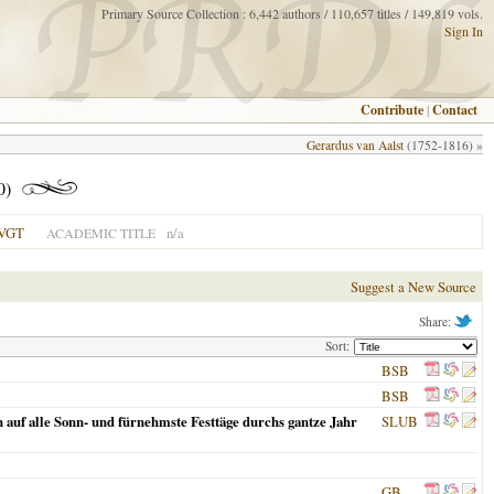
Primary Source Collection : 6,442 authors / 110,657 titles / 149,819 vols.
Sign In
Contribute
|
Contact
Gerardus van Aalst
(1752-1816) »
0)
VGT
n/a
ACADEMIC TITLE
Suggest a New Source
Share:
Sort:
BSB
BSB
 auf alle Sonn- und fürnehmste Festtäge durchs gantze Jahr
SLUB
GB