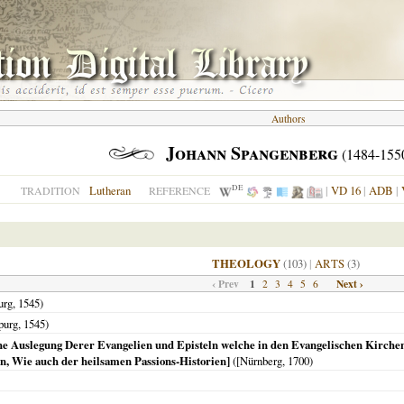
Authors
Johann Spangenberg
(1484-155
DE
Lutheran
|
VD 16
|
ADB
|
TRADITION
REFERENCE
THEOLOGY
(103)
|
ARTS
(3)
‹ Prev
1
Next ›
2
3
4
5
6
urg
,
1545
)
purg
,
1545
)
iche Auslegung Derer Evangelien und Episteln welche in den Evangelischen Kirchen
en, Wie auch der heilsamen Passions-Historien]
(
[Nürnberg
,
1700
)