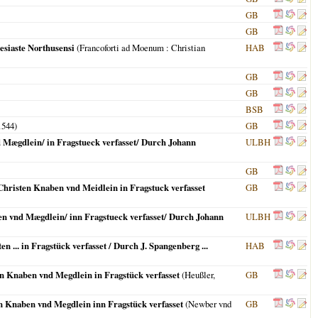
GB
GB
esiaste Northusensi
(
Francoforti ad Moenum
: Christian
HAB
GB
GB
BSB
1544
)
GB
d Mægdlein/ in Fragstueck verfasset/ Durch Johann
ULBH
GB
 Christen Knaben vnd Meidlein in Fragstuck verfasset
GB
ben vnd Mægdlein/ inn Fragstueck verfasset/ Durch Johann
ULBH
 ... in Fragstück verfasset / Durch J. Spangenberg ...
HAB
en Knaben vnd Megdlein in Fragstück verfasset
(Heußler,
GB
en Knaben vnd Megdlein inn Fragstück verfasset
(Newber vnd
GB