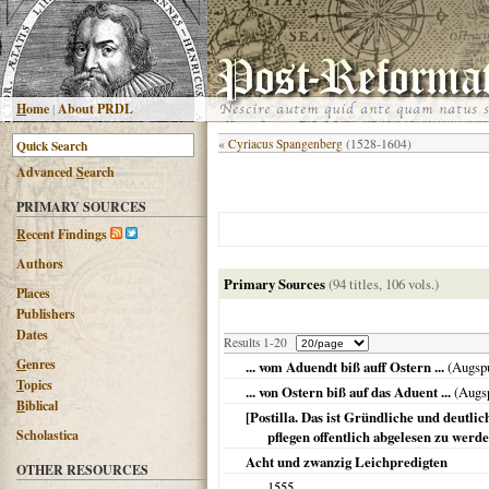
H
ome
|
About PRDL
«
Cyriacus Spangenberg
(1528-1604)
Advanced
S
earch
PRIMARY SOURCES
R
ecent Findings
Authors
Primary Sources
(94 titles, 106 vols.)
Places
Publishers
Dates
Results 1-20
G
enres
... vom Aduendt biß auff Ostern ...
(
Augsp
T
opics
... von Ostern biß auf das Aduent ...
(
Augs
B
iblical
[Postilla. Das ist Gründliche und deutl
Scholastica
pflegen offentlich abgelesen zu werd
Acht und zwanzig Leichpredigten
OTHER RESOURCES
1555