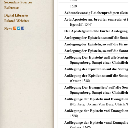
Secondary Sources
1559
Reference
Achtundzwanzig Leichenpredigten
(Seit
Digital Libraries
Acta Apostolorvm, breuiter enarrata: et
Related Websites
Egenolff,
1546
)
News
Der Apostelgeschichte kurtze Auslegung
Auslegung der Epistelen so auff die Sont
Auslegung der Episteln, so auff die fürn
Auslegung der Episteln, so auff die Sonn
Außlegung Der Episteln/ auff alle Sonta
Spangenberg. Sampt einer Christlic
Außlegung der Epistlen so auf die Sonta
Außlegung der Epistlen so auff die Sont
(Otmar,
1548
)
Außlegung Der Euangelien/ auff alle Son
Spangenberg. Sampt einer Christlic
Außlegunge der Episteln und Evangelien, 
(
Nürnberg
: Johann Vom Berg; Ulrich N
Außlegunge der Episteln vnd Euangelien 
1568
)
Außlegunge der Episteln vnnd Euangelien
Gerlatz,
1567
)