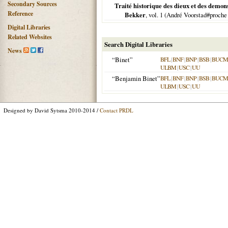
Secondary Sources
Traité historique des dieux et des demo
Reference
Bekker
, vol. 1 (André Voorstad#proche
Digital Libraries
Related Websites
Search Digital Libraries
News
“Binet”
BFL
|
BNF
|
BNP
|
BSB
|
BUCM
ULBM
|
USC
|
UU
“Benjamin Binet”
BFL
|
BNF
|
BNP
|
BSB
|
BUCM
ULBM
|
USC
|
UU
Designed by David Sytsma 2010-2014 /
Contact PRDL