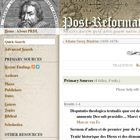
H
ome
|
About PRDL
«
Johann Georg Bindrim
(1650-1678)
Advanced
S
earch
PRIMARY SOURCES
R
TRADITION
R
ecent Findings
Authors
Primary Sources
(4 titles, 4 vols.)
Places
Please help edit
Publishers
Dates
G
enres
Results 1-4
T
opics
Disputatio theologica textualis quæ est d
B
iblical
annuente Deo sub præsidio ... Marci v
Marcus van Es
Scholastica
Sermon d'adieu et de premier jour de l'an
OTHER RESOURCES
Traité historique des Dieux et des démo