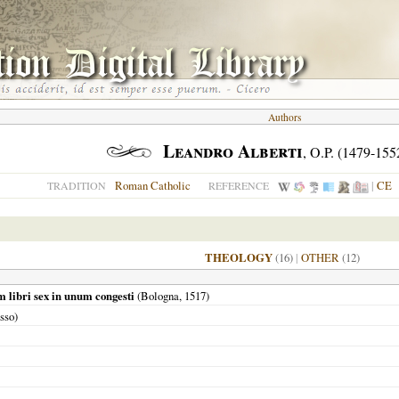
Authors
Leandro Alberti
, O.P. (1479-155
Roman Catholic
|
CE
TRADITION
REFERENCE
THEOLOGY
(16)
|
OTHER
(12)
m libri sex in unum congesti
(
Bologna
,
1517
)
sso)