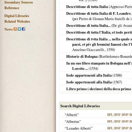
Secondary Sources
Descrittione di tutta Italia
(Appresso Pietr
Reference
Descrittione di tutta Italia di F. Leandro 
Digital Libraries
(per Pietro & Giouan Maria fratelli de 
Related Websites
Descrittione di tutta Italia...
(De gli Avanz
News
Descrittione di tutta l'Italia, et isole pert
Descrittione di tvtta Italia ... nella quale
paesi, et piv gli hvomini famosi che l'
Anselmo Giaccarelli.,
1550
)
Historie di Bologna
(Bartholomeo Bonardo
In un suo libro stampato in Bologna nell'an
Loretto ...
(
1554
)
Isole appartenenti alla Italia
(
1588
)
Isole appertenenti alla Italia
(
1567
)
Libro primo (-decimo) della deca prima (e
Search Digital Libraries
“Alberti”
BFL
|
BNF
|
BNP
|
B
“Albertus”
BFL
|
BNF
|
BNP
|
B
“Leandro Alberti”
BFL
|
BNF
|
BNP
|
B