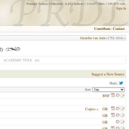
Primary Source Collection : 6,442 authors / 110,657 titles / 149,819 vols.
Sign In
Contribute
|
Contact
Gerardus van Aalst
(1752-1816) »
2)
n/a
ACADEMIC TITLE
Suggest a New Source
Share:
Sort:
BNF
Copies »
GB
GB
GB
GB