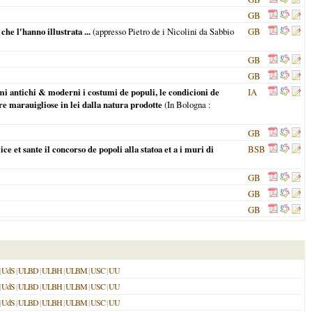
GB
che l'hanno illustrata ...
(appresso Pietro de i Nicolini da Sabbio
GB
GB
GB
 i nomi antichi & moderni i costumi de populi, le condicioni de
IA
opre marauigliose in lei dalla natura prodotte
(
In Bologna
:
GB
ce et sante il concorso de popoli alla statoa et a i muri di
BSB
GB
GB
GB
|
UdS
|
ULBD
|
ULBH
|
ULBM
|
USC
|
UU
|
UdS
|
ULBD
|
ULBH
|
ULBM
|
USC
|
UU
|
UdS
|
ULBD
|
ULBH
|
ULBM
|
USC
|
UU