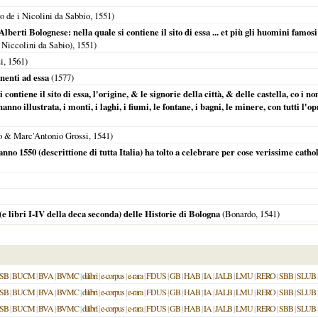
o de i Nicolini da Sabbio,
1551
)
Alberti Bolognese: nella quale si contiene il sito di essa ... et più gli huomini famosi 
i Niccolini da Sabio),
1551
)
i,
1561
)
inenti ad essa
(
1577
)
 si contiene il sito di essa, l'origine, & le signorie della città, & delle castella, co
hanno illustrata, i monti, i laghi, i fiumi, le fontane, i bagni, le minere, con tutti l'
 & Marc'Antonio Grossi,
1541
)
no 1550 (descrittione di tutta Italia) ha tolto a celebrare per cose verissime catholi
 libri I-IV della deca seconda) delle Historie di Bologna
(Bonardo,
1541
)
SB
|
BUCM
|
BVA
|
BVMC
|
dilibri
|
e-corpus
|
e-rara
|
FDUS
|
GB
|
HAB
|
IA
|
JALB
|
LMU
|
RERO
|
SBB
|
SLUB
SB
|
BUCM
|
BVA
|
BVMC
|
dilibri
|
e-corpus
|
e-rara
|
FDUS
|
GB
|
HAB
|
IA
|
JALB
|
LMU
|
RERO
|
SBB
|
SLUB
SB
|
BUCM
|
BVA
|
BVMC
|
dilibri
|
e-corpus
|
e-rara
|
FDUS
|
GB
|
HAB
|
IA
|
JALB
|
LMU
|
RERO
|
SBB
|
SLUB