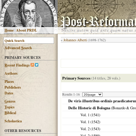
H
ome
|
About PRDL
«
Johannes Alberti
(1698-1762)
Advanced
S
earch
PRIMARY SOURCES
R
ecent Findings
Authors
Primary Sources
(14 titles, 28 vols.)
Places
Publishers
Dates
Results 1-16
De viris illustribus ordinis praedicatoru
G
enres
T
opics
Delle Historie di Bologna
(Bonardo & Gro
B
iblical
Vol. 1 (
1541
)
Scholastica
Vol. 1 (
1542
)
Vol. 2 (
1543
)
OTHER RESOURCES
Vol. 2 (
1589
)