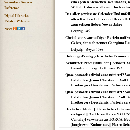
eines jeden Menschen, wes standes, w
Secondary Sources
Wolfahrt, des wir alle von Hertzen b
Reference
Der aller gewisseste Calender Und unfeil
Digital Libraries
alten Kirchen Lehrer und Herrn D. 
Related Websites
zum seligen lieben Newen Jahre
News
Leipzig
,
2459
Christlicher, warhafftiger Bericht auff
Geists, der sich nennet Georgium Lu
Leipzig
: Beyer,
1586
Huldungs-Predigt, christliche Erinnerun
Kemnitzer Predigstuls/ der || renovirt An
Exaudi
(
Freiberg
: Hoffmann,
1598
)
Quae pastoralis divini cura ministri? V
Ertzhirten Jesum Christum, : Auff Bef
Freibergers Dresdensis, Pastoris zu Z
Quae pastoralis divini cura ministri? V
Ertzhirten Jesum Christum,: Auff Bef
Freibergers Dresdensis, Pastoris zu Z
Der Schreibfeder || Christliches Lob/ au
colligiret.|| Zu Ehren Herrn VALEN
Cantzley||verwanten zu TORGA, Bey
Jungfrawen Katharinae/|| Herrn Sebast