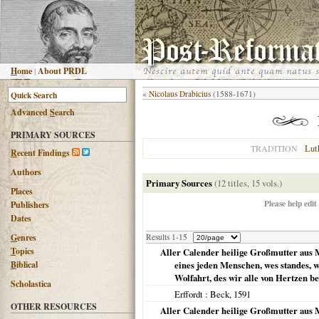
H
ome
|
About PRDL
«
Nicolaus Drabicius
(1588-1671)
Advanced
S
earch
PRIMARY SOURCES
Lut
TRADITION
R
ecent Findings
Authors
Primary Sources
(12 titles, 15 vols.)
Places
Please help edit
Publishers
Dates
G
enres
Results 1-15
T
opics
Aller Calender heilige Großmutter aus M
B
iblical
eines jeden Menschen, wes standes, w
Wolfahrt, des wir alle von Hertzen b
Scholastica
Erffordt
: Beck,
1591
OTHER RESOURCES
Aller Calender heilige Großmutter aus M