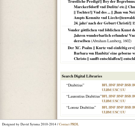
Trœstliche Predigt/|| Bey der Begrebnus/|
Marckerßdorff vnd Dœlitz/ etc.|| Ch
|| Tochter/|| Vnd des ... || Jhan von
Ampts Kemnitz vnd Liech=||tenwalda/ vi
24. jahr/ nach der Geburt Christi/|| 1
Vonder göttlichen vnd löblichen Kunst 
Jahren wunderbarlich erfunden/ Vnd
derselben
(Abraham Lamberg,
1602
)
Der XC. Psalm || Kurtz vnd einfeltig er=|
Barbara von Haubitz/ eine geborne vo
Christo || sanfft entschlaffen/|| entsch
Search Digital Libraries
“Drabitius”
BFL
|
BNF
|
BNP
|
BSB
|
B
ULBM
|
USC
|
UU
“Laurentius Drabitius”
BFL
|
BNF
|
BNP
|
BSB
|
B
ULBM
|
USC
|
UU
“Lorenz Drabitius”
BFL
|
BNF
|
BNP
|
BSB
|
B
ULBM
|
USC
|
UU
Designed by David Sytsma 2010-2014 /
Contact PRDL