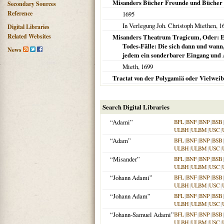
Misanders Bücher Freunde und Bücher 
Secondary Sources
Reference
1695
In Verlegung Joh. Christoph Miethen,
1
Digital Libraries
Related Websites
Misanders Theatrum Tragicum, Oder: Er
Todes-Fälle: Die sich dann und wann,
News
jedem ein sonderbarer Eingang und A
Mieth,
1699
Tractat von der Polygamiä oder Vielweibe
Search Digital Libraries
“Adami”
BFL
|
BNF
|
BNP
|
BSB
ULBH
|
ULBM
|
USC
|
“Adam”
BFL
|
BNF
|
BNP
|
BSB
ULBH
|
ULBM
|
USC
|
“Misander”
BFL
|
BNF
|
BNP
|
BSB
ULBH
|
ULBM
|
USC
|
“Johann Adami”
BFL
|
BNF
|
BNP
|
BSB
ULBH
|
ULBM
|
USC
|
“Johann Adam”
BFL
|
BNF
|
BNP
|
BSB
ULBH
|
ULBM
|
USC
|
“Johann-Samuel Adami”
BFL
|
BNF
|
BNP
|
BSB
ULBH
|
ULBM
|
USC
|