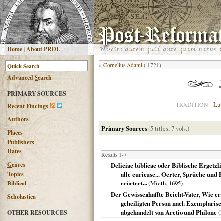
H
ome
|
About PRDL
«
Cornelius Adami
(-1721)
Advanced
S
earch
PRIMARY SOURCES
Lu
TRADITION
R
ecent Findings
Authors
Primary Sources
(5 titles, 7 vols.)
Places
Publishers
Dates
Results 1-7
G
enres
Deliciae biblicae oder Biblische Ergetz
T
opics
alle curieuse... Oerter, Sprüche und
erörtert...
(Mieth,
1695
)
B
iblical
Der Gewissenhaffte Beicht-Vater, Wie e
Scholastica
geheiligten Person nach Exemplarisch
abgehandelt von Aretio und Philone
(
OTHER RESOURCES