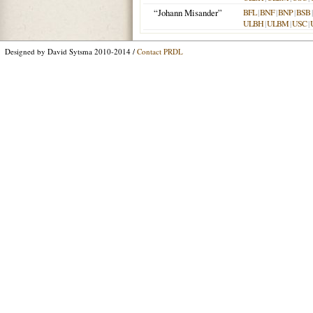
“Johann Misander”
BFL
|
BNF
|
BNP
|
BSB
ULBH
|
ULBM
|
USC
|
Designed by David Sytsma 2010-2014 /
Contact PRDL