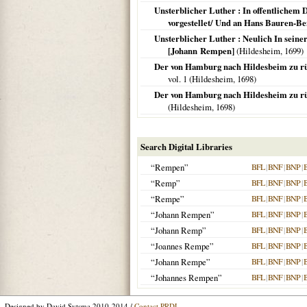
Unsterblicher Luther : In offentlichem
vorgestellet/ Und an Hans Bauren-Be
Unsterblicher Luther : Neulich In seiner
[Johann Rempen]
(
Hildesheim
,
1699
)
Der von Hamburg nach Hildesbeim zu rüc
vol. 1 (
Hildesheim
,
1698
)
Der von Hamburg nach Hildesheim zu rü
(
Hildesheim
,
1698
)
Search Digital Libraries
“Rempen”
BFL
|
BNF
|
BNP
|
“Remp”
BFL
|
BNF
|
BNP
|
“Rempe”
BFL
|
BNF
|
BNP
|
“Johann Rempen”
BFL
|
BNF
|
BNP
|
“Johann Remp”
BFL
|
BNF
|
BNP
|
“Joannes Rempe”
BFL
|
BNF
|
BNP
|
“Johann Rempe”
BFL
|
BNF
|
BNP
|
“Johannes Rempen”
BFL
|
BNF
|
BNP
|
Designed by David Sytsma 2010-2014 /
Contact PRDL