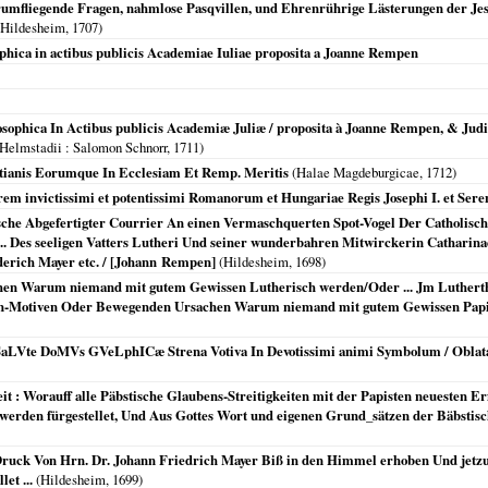
umfliegende Fragen, nahmlose Pasqvillen, und Ehrenrührige Lästerungen der Jes
Hildesheim
,
1707
)
ophica in actibus publicis Academiae Iuliae proposita a Joanne Rempen
sophica In Actibus publicis Academiæ Juliæ / proposita à Joanne Rempen, & Judic
Helmstadii
: Salomon Schnorr,
1711
)
tianis Eorumque In Ecclesiam Et Remp. Meritis
(
Halae Magdeburgicae
,
1712
)
orem invictissimi et potentissimi Romanorum et Hungariae Regis Josephi I. et Se
sche Abgefertigter Courrier An einen Vermaschquerten Spot-Vogel Der Catholisch
.. Des seeligen Vatters Lutheri Und seiner wunderbahren Mitwirckerin Catharina
erich Mayer etc. / [Johann Rempen]
(
Hildesheim
,
1698
)
en Warum niemand mit gutem Gewissen Lutherisch werden/Oder ... Jm Lutherth
gen-Motiven Oder Bewegenden Ursachen Warum niemand mit gutem Gewissen Papis
LVte DoMVs GVeLphICæ Strena Votiva In Devotissimi animi Symbolum / Oblat
: Worauff alle Päbstische Glaubens-Streitigkeiten mit der Papisten neuesten Erf
 werden fürgestellet, Und Aus Gottes Wort und eigenen Grund_sätzen der Bäbstis
 Druck Von Hrn. Dr. Johann Friedrich Mayer Biß in den Himmel erhoben Und jetzun
et ...
(
Hildesheim
,
1699
)