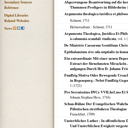
Abgezwungene Beantwortung auf die her
Secondary Sources
Thummen Predigers in Hildesheim
(
Reference
Argumenta theologica iuridica et philos
Digital Libraries
Schnorr,
1711
Related Websites
Helmstadium
: Schnorr,
1711
News
Argumenta Theologica, Juridica Et Philo
à calumnia scandali vindicata
, vol. 1 (
De Ministris Caesarum Gentilium Chris
Epithalamium sive oda nuptialis in hon
Ein extraordinair Mit einer neuen Depe
Extract der fürnehmsten Mirackeln .
aufgangen Durch Hrn D. Johann Frid
Funffzig Motiva Oder Bewegende Ursach
in Regenspurg : Nebst Funffzig Ge
1 (
1721
)
Pro Serenissimo DVCe VVILheLmo Et Sa
Johann Stephan Hess,
1716
)
Schau-Bühne Der Evangelischen Wahrheit 
Päbstischen streitbahren Theologiae
Franckfurt
,
1709
)
Unsterblicher Luther : In offentlichem
Und Unsterblichen Ewigkeit vorgestell