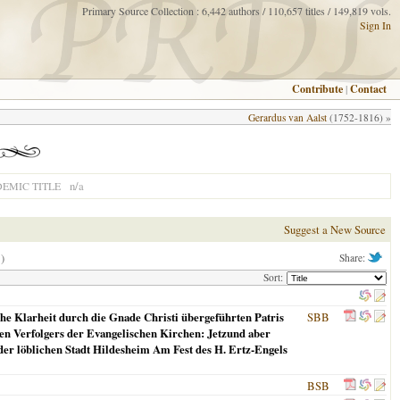
Primary Source Collection : 6,442 authors / 110,657 titles / 149,819 vols.
Sign In
Contribute
|
Contact
Gerardus van Aalst
(1752-1816) »
n/a
EMIC TITLE
Suggest a New Source
)
Share:
Sort:
he Klarheit durch die Gnade Christi übergeführten Patris
SBB
en Verfolgers der Evangelischen Kirchen: Jetzund aber
æ der löblichen Stadt Hildesheim Am Fest des H. Ertz-Engels
BSB