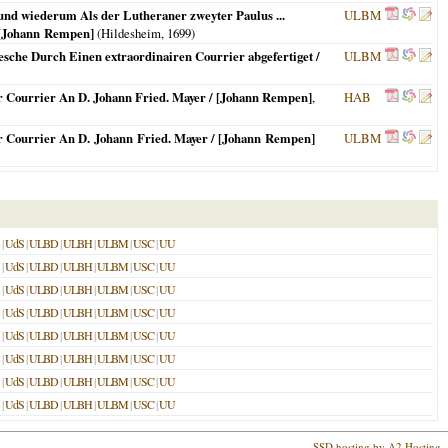
und wiederum Als der Lutheraner zweyter Paulus ...
ULBM
/ [Johann Rempen]
(
Hildesheim
,
1699
)
pesche Durch Einen extraordinairen Courrier abgefertiget /
ULBM
r Courrier An D. Johann Fried. Mayer / [Johann Rempen]
,
HAB
r Courrier An D. Johann Fried. Mayer / [Johann Rempen]
ULBM
|
UdS
|
ULBD
|
ULBH
|
ULBM
|
USC
|
UU
|
UdS
|
ULBD
|
ULBH
|
ULBM
|
USC
|
UU
|
UdS
|
ULBD
|
ULBH
|
ULBM
|
USC
|
UU
|
UdS
|
ULBD
|
ULBH
|
ULBM
|
USC
|
UU
|
UdS
|
ULBD
|
ULBH
|
ULBM
|
USC
|
UU
|
UdS
|
ULBD
|
ULBH
|
ULBM
|
USC
|
UU
|
UdS
|
ULBD
|
ULBH
|
ULBM
|
USC
|
UU
|
UdS
|
ULBD
|
ULBH
|
ULBM
|
USC
|
UU
SSD hosting by A2 Hosting