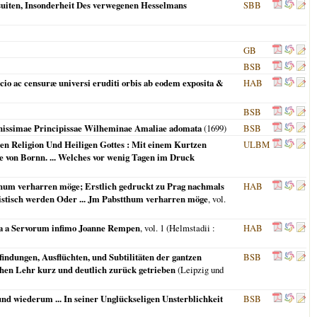
uiten, Insonderheit Des verwegenen Hesselmans
SBB
GB
BSB
io ac censuræ universi eruditi orbis ab eodem exposita &
HAB
BSB
renissimae Principissae Wilheminae Amaliae adomata
(
1699
)
BSB
en Religion Und Heiligen Gottes : Mit einem Kurtzen
ULBM
e von Bornn. ... Welches vor wenig Tagen im Druck
um verharren möge; Erstlich gedruckt zu Prag nachmals
HAB
tisch werden Oder ... Jm Pabstthum verharren möge
, vol.
a a Servorum infimo Joanne Rempen
, vol. 1 (
Helmstadii
:
HAB
indungen, Ausflüchten, und Subtilitäten der gantzen
BSB
chen Lehr kurz und deutlich zurück getrieben
(
Leipzig und
d wiederum ... In seiner Unglückseligen Unsterblichkeit
BSB