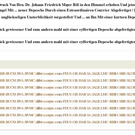
 Druck Von Hrn. Dr. Johann Friedrich Mayer Biß in den Himmel erhoben Und jetz
ngel Mit ... neuer Depesche Durch einen Extraordinairen Courrier Abgefertiget 
 unglückseligen Unsterblichkeit vorgestellet/ Und ... an Ihn Mit einer kurtzen De
k gewiesener Und zum andern mahl mit einer eylfertigen Depesche abgefertigte
ck gewiesener Und zum andern mahl mit einer eylfertigen Depesche abgefertigte
BSB
|
BUCM
|
BVA
|
BVMC
|
dilibri
|
e-corpus
|
e-rara
|
FDUS
|
GB
|
HAB
|
IA
|
JALB
|
LMU
|
RERO
|
SBB
|
SLUB
BSB
|
BUCM
|
BVA
|
BVMC
|
dilibri
|
e-corpus
|
e-rara
|
FDUS
|
GB
|
HAB
|
IA
|
JALB
|
LMU
|
RERO
|
SBB
|
SLUB
BSB
|
BUCM
|
BVA
|
BVMC
|
dilibri
|
e-corpus
|
e-rara
|
FDUS
|
GB
|
HAB
|
IA
|
JALB
|
LMU
|
RERO
|
SBB
|
SLUB
BSB
|
BUCM
|
BVA
|
BVMC
|
dilibri
|
e-corpus
|
e-rara
|
FDUS
|
GB
|
HAB
|
IA
|
JALB
|
LMU
|
RERO
|
SBB
|
SLUB
BSB
|
BUCM
|
BVA
|
BVMC
|
dilibri
|
e-corpus
|
e-rara
|
FDUS
|
GB
|
HAB
|
IA
|
JALB
|
LMU
|
RERO
|
SBB
|
SLUB
BSB
|
BUCM
|
BVA
|
BVMC
|
dilibri
|
e-corpus
|
e-rara
|
FDUS
|
GB
|
HAB
|
IA
|
JALB
|
LMU
|
RERO
|
SBB
|
SLUB
BSB
|
BUCM
|
BVA
|
BVMC
|
dilibri
|
e-corpus
|
e-rara
|
FDUS
|
GB
|
HAB
|
IA
|
JALB
|
LMU
|
RERO
|
SBB
|
SLUB
BSB
|
BUCM
|
BVA
|
BVMC
|
dilibri
|
e-corpus
|
e-rara
|
FDUS
|
GB
|
HAB
|
IA
|
JALB
|
LMU
|
RERO
|
SBB
|
SLUB