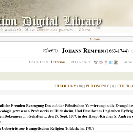
Authors
Johann Rempen
(1663-1744)
Lutheran
TRADITION
REFERENCE
ACAD
THEOLOGY
(18)
|
PHILOSOPHY
(3)
|
OTHER
(1
ntliche Freuden-Bezeugung Des auß der Päbstischen Verwirrung in die Evangelisc
ologie gewesenen Professoris zu Hildesheim, Und Daselbst im Unglauben Eyffrig
en Bekenners ... ; Gehalten ... den 29. Sept. 1707. in der Haupt-Kirchen S. Andre
)
m Uebertritt zur Evangelischen Religion
(
Hildesheim
,
1707
)