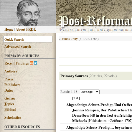
H
ome
|
About PRDL
«
James Relly
(c.1722-1788)
Advanced
S
earch
PRIMARY SOURCES
R
ecent Findings
Authors
Primary Sources
(20 titles, 22 vols.)
Places
Publishers
Dates
Results 1-18
[n.d.]
G
enres
T
opics
Abgenöhtigte Schutz-Predigt, Und Oeffe
B
iblical
Joannis Rempen, Der Päbstischen The
Derselben biß in den Tod Auffrichtig
Scholastica
Michaels
(
Hildesheim
: Geißmar,
1707
OTHER RESOURCES
Abgenötigte Schutz-Predigt ... bey seine