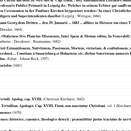
 Christi aus dem 14. vers. des &. Cap. Galat. : Bey Ansehnlichen Leichen-Conduct
fessoris Publici Primarii in Leipzig &c. Welcher in seinem Erlöser gar sanfft und 
chen Ceremonien in der Pauliner Kirchen beygesetzet worden / In einer Christlic
igern und Superintendenten daselbst
(
Leipzig
: Wittigau,
1666
)
hann Georg dem Dritten ... den 29. Januarii ... 1683 ... allhier in Meissen von ein
Dresdae
,
1664
)
lofyrmos Sive Planctus Misenensis, Inter Spem & Metum editus, In Venerabili S
ntherus ; Dresdensis
: Baumannus,
1682
)
hristi Exinanitionem, Nativitatem, Passionem, Mortem, victoriam, & exaltationem, c
ndershusâ ... Comitum à Suuartzburg et Hohnstein, etc. diebus Soteriorum numeris 
lae.
(
Erfurt
: Johann Beck,
1597
)
tariolus
(
1681
)
Tertull. Apolog. cap. XVIII.
(Christiani Kirchneri,
1662
)
d Tertullian. Apologet. Cap. XVIII. Fiunt, non nascuntur Christiani
, vol. 1 (Kirchne
anenses
(
1670
)
ses: historice, canonice, theologice detecti : praemittitur justus tractatus de n