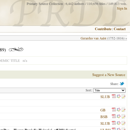
Primary Source Collection : 6,442 authors / 110,656 titles / 149,813 vols.
Sign In
Contribute
|
Contact
Gerardus van Aalst
(1752-1816) »
89)
n/a
EMIC TITLE
Suggest a New Source
Share:
Sort:
SLUB
GB
BSB
SLUB