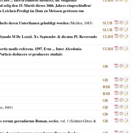
 Des ... Herrn Danielis Heinrici, uff Müglentz/
ULBH
selig den 15. Martii dieses 1666. Jahres eingeschlaffen/
hen Leichen-Predigt im Dom zu Meissen gewiesen von
es Theils deren Unterthanen gehuldigt worden
(
Meißen
,
1683
)
SLUB
SLUB
ynodo M Dc Lxxxii. Xv. Septembr. & dicatus Pl. Reverendo
ULBH
ertis modis referens. 1597. Evm ... Inter Alcedonia
ULBH
Poëticis deducere et producere studuit:
GB
GB
BSB
BSB
GB
rus,
1661
)
GB
GB
ervis rerum gerendarum Roman. eccles
, vol. 1 (Schürer-Götze &
GB