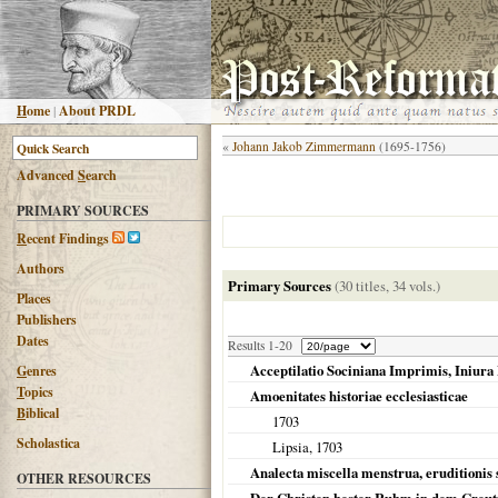
H
ome
|
About PRDL
«
Johann Jakob Zimmermann
(1695-1756)
Advanced
S
earch
PRIMARY SOURCES
R
ecent Findings
Authors
Primary Sources
(30 titles, 34 vols.)
Places
Publishers
Dates
Results 1-20
Acceptilatio Sociniana Imprimis, Iniura
G
enres
T
opics
Amoenitates historiae ecclesiasticae
B
iblical
1703
Scholastica
Lipsia
,
1703
Analecta miscella menstrua, eruditionis 
OTHER RESOURCES