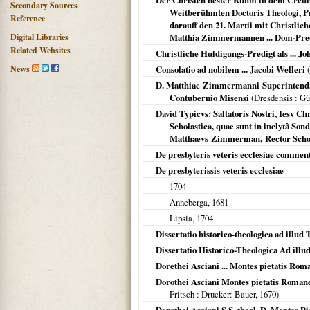
Der Christen bester Ruhm in dem Creutze
Secondary Sources
Weitberühmten Doctoris Theologi, Pro
Reference
darauff den 21. Martii mit Christli
Digital Libraries
Matthia Zimmermannen ... Dom-Pred
Related Websites
Christliche Huldigungs-Predigt als ... Jo
News
Consolatio ad nobilem ... Jacobi Welleri
(
D. Matthiae Zimmermanni Superintend. O
Contubernio Misensi
(
Dresdensis : Gü
David Typicvs: Saltatoris Nostri, Iesv C
Scholastica, quae sunt in inclytâ So
Matthaevs Zimmerman, Rector Scho
De presbyteris veteris ecclesiae commen
De presbyterissis veteris ecclesiae
1704
Anneberga
,
1681
Lipsia
,
1704
Dissertatio historico-theologica ad illud 
Dissertatio Historico-Theologica Ad illu
Dorethei Asciani ... Montes pietatis Rom
Dorothei Asciani Montes pietatis Romanen
Fritsch : Drucker: Bauer,
1670
)