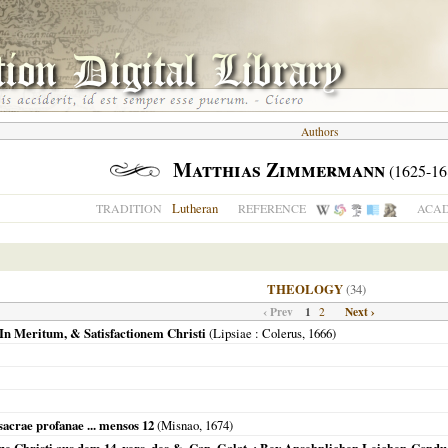
Authors
Matthias Zimmermann
(1625-16
Lutheran
TRADITION
REFERENCE
ACAD
THEOLOGY
(34)
‹ Prev
1
Next ›
2
 In Meritum, & Satisfactionem Christi
(
Lipsiae
: Colerus,
1666
)
sacrae profanae ... mensos 12
(
Misnao
,
1674
)