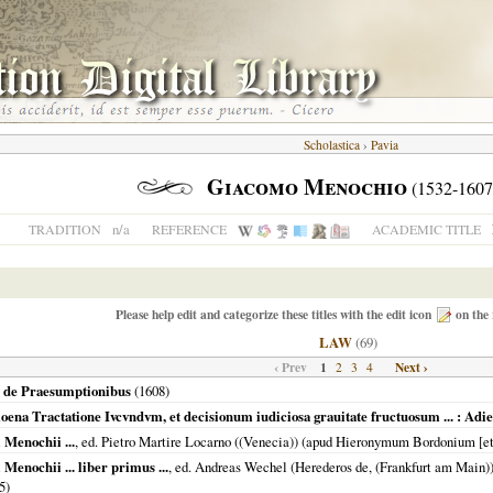
Scholastica
›
Pavia
Giacomo Menochio
(1532-1607
n/a
TRADITION
REFERENCE
ACADEMIC TITLE
Please help edit and categorize these titles with the edit icon
on the 
LAW
(69)
‹ Prev
1
Next ›
2
3
4
 de Praesumptionibus
(
1608
)
a Tractatione Ivcvndvm, et decisionum iudiciosa grauitate fructuosum ... : Adiec
Menochii ...
, ed. Pietro Martire Locarno ((Venecia)) (apud Hieronymum Bordonium [
enochii ... liber primus ...
, ed. Andreas Wechel (Herederos de, (Frankfurt am Main
5
)