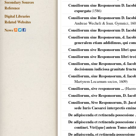
Secondary Sources
Consiliorum siue Responsorum D. Iacobi 
Reference
expurgata
(
1586
)
Digital Libraries
Consiliorum siue Responsorum D. Iacobi M
Related Websites
Andreae Wecheli & Ioan. Gymnici,
160
Consiliorum siue Responsorum D. Iacobi M
News
Consiliorum siue Responsorum, d. Iacobi
generalem etiam addidimus, qui compl
Consiliorum sive Responsorum libri qua
Consiliorum sive Responsorum libri tre
Consiliorum, siue Responsorum, d. Iacob
decisionum iudiciosa grauitate fructu
Consiliorum, siue Responsorum, d. Iacobi
Martyrem Locarnum socios,
1609
)
Consiliorum, sive responsorum ...
(Haere
Consiliorum, sive Responsorum, D. Iacob
Consiliorum, Sive Responsorum, D. Jacob
sede Iuris Caesarei interpretis emi
De adipiscenda et retinenda possessione 
De adipiscenda et retinenda possessione
continet. Vtri[que] autem Tomo additu
De adipiscenda, et retinenda possessio