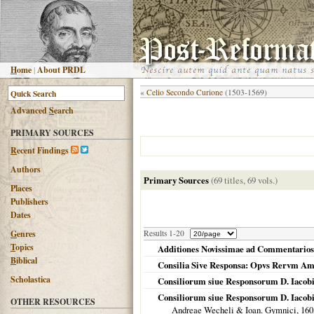
H
ome
|
About PRDL
«
Celio Secondo Curione
(1503-1569)
Advanced
S
earch
PRIMARY SOURCES
R
ecent Findings
Authors
Primary Sources
(69 titles, 69 vols.)
Places
Publishers
Dates
G
enres
Results 1-20
T
opics
Additiones Novissimae ad Commentarios
B
iblical
Consilia Sive Responsa: Opvs Rervm Amoen
Scholastica
Consiliorum siue Responsorum D. Iacobi 
Consiliorum siue Responsorum D. Iacobi M
OTHER RESOURCES
Andreae Wecheli & Ioan. Gymnici,
160