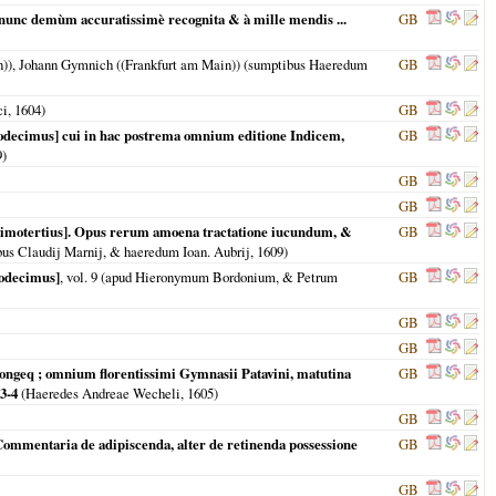
 nunc demùm accuratissimè recognita & à mille mendis ...
GB
in)), Johann Gymnich ((Frankfurt am Main)) (sumptibus Haeredum
GB
ci,
1604
)
GB
duodecimus] cui in hac postrema omnium editione Indicem,
GB
9
)
GB
GB
decimotertius]. Opus rerum amoena tractatione iucundum, &
GB
ibus Claudij Marnij, & haeredum Ioan. Aubrij,
1609
)
uodecimus]
, vol. 9 (apud Hieronymum Bordonium, & Petrum
GB
GB
GB
longeq ; omnium florentissimi Gymnasii Patavini, matutina
GB
3-4
(Haeredes Andreae Wecheli,
1605
)
GB
Commentaria de adipiscenda, alter de retinenda possessione
GB
GB