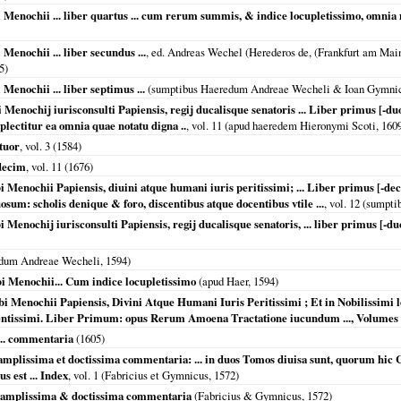
Menochii ... liber quartus ... cum rerum summis, & indice locupletissimo, omnia
enochii ... liber secundus ...
, ed. Andreas Wechel (Herederos de, (Frankfurt am Ma
5
)
enochii ... liber septimus ...
(sumptibus Haeredum Andreae Wecheli & Ioan Gymni
 Menochij iurisconsulti Papiensis, regij ducalisque senatoris ... Liber primus [-
ectitur ea omnia quae notatu digna ..
, vol. 11 (apud haeredem Hieronymi Scoti,
160
tuor
, vol. 3 (
1584
)
decim
, vol. 11 (
1676
)
i Menochii Papiensis, diuini atque humani iuris peritissimi; ... Liber primus [-
osum: scholis denique & foro, discentibus atque docentibus vtile ...
, vol. 12 (sumpt
 Menochij iurisconsulti Papiensis, regij ducalisque senatoris, ... liber primus [-d
dum Andreae Wecheli,
1594
)
i Menochii... Cum indice locupletissimo
(apud Haer,
1594
)
i Menochii Papiensis, Divini Atque Humani Iuris Peritissimi ; Et in Nobilissimi 
nentissimi. Liber Primum: opus Rerum Amoena Tractatione iucundum ..., Volumes 
... commentaria
(
1605
)
 amplissima et doctissima commentaria: ... in duos Tomos diuisa sunt, quorum hic 
s est ... Index
, vol. 1 (Fabricius et Gymnicus,
1572
)
ne amplissima & doctissima commentaria
(Fabricius & Gymnicus,
1572
)