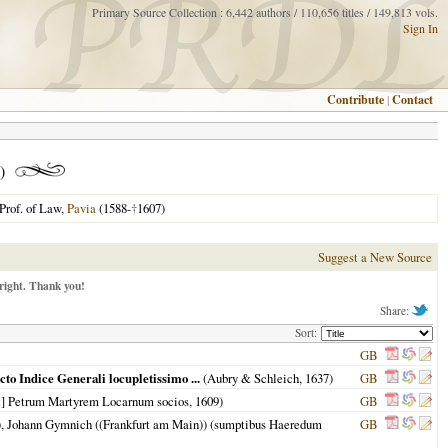
Primary Source Collection : 6,442 authors / 110,656 titles / 149,813 vols.
Sign In
Contribute
|
Contact
)
Prof. of Law,
Pavia
(1588-
†
1607)
Suggest a New Source
right. Thank you!
Share:
Sort:
GB
to Indice Generali locupletissimo ...
(Aubry & Schleich,
1637
)
GB
et] Petrum Martyrem Locarnum socios,
1609
)
GB
)), Johann Gymnich ((Frankfurt am Main)) (sumptibus Haeredum
GB