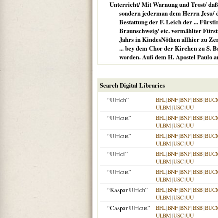
Unterricht/ Mit Warnung und Trost/ daß 
sondern jederman dem Herrn Jesu/ des
Bestattung der F. Leich der ... Fürs
Braunschweig/ etc. vermählter Fürsti
Jahrs in KindesNöthen allhier zu Zerb
... bey dem Chor der Kirchen zu S. B
worden. Auß dem H. Apostel Paulo an 
Search Digital Libraries
“Ulrich”
BFL
|
BNF
|
BNP
|
BSB
|
BUC
ULBM
|
USC
|
UU
“Ulricus”
BFL
|
BNF
|
BNP
|
BSB
|
BUC
ULBM
|
USC
|
UU
“Ulricus”
BFL
|
BNF
|
BNP
|
BSB
|
BUC
ULBM
|
USC
|
UU
“Ulrici”
BFL
|
BNF
|
BNP
|
BSB
|
BUC
ULBM
|
USC
|
UU
“Ulricus”
BFL
|
BNF
|
BNP
|
BSB
|
BUC
ULBM
|
USC
|
UU
“Kaspar Ulrich”
BFL
|
BNF
|
BNP
|
BSB
|
BUC
ULBM
|
USC
|
UU
“Caspar Ulricus”
BFL
|
BNF
|
BNP
|
BSB
|
BUC
ULBM
|
USC
|
UU