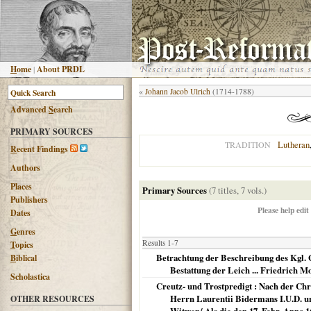
H
ome
|
About PRDL
«
Johann Jacob Ulrich
(1714-1788)
Advanced
S
earch
PRIMARY SOURCES
Lutheran
TRADITION
R
ecent Findings
Authors
Places
Primary Sources
(7 titles, 7 vols.)
Publishers
Please help edit
Dates
G
enres
Results 1-7
T
opics
Betrachtung der Beschreibung des Kgl. G
B
iblical
Bestattung der Leich ... Friedrich Mo
Scholastica
Creutz- und Trostpredigt : Nach der Chr
Herrn Laurentii Bidermans I.U.D. un
OTHER RESOURCES