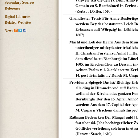
Witwen/ Als die den 17. Febr. Anno 16
Secondary Sources
Gemein zu S. Bartholmeß in Zerbst .
Reference
(
Zerbst
: Dörffer,
1610
)
Digital Libraries
Grundfester Trost/ Für Arme Busfertige
Related Websites
werden/ Bey der bestatteten Leich D
Erbsassen auff Wörpzig/ im Löblichen
News
1607
)
Macht und Lob des Herrn Aus dem Mund
untertheniger mitleydenter tröstlicher
H. Christian Fürsten zu Anhalt ... H
dem dieselbe zu Nienburgk im Lünebü
1605. im KirchenChor zu Dessa ... i
Achten Psalm v. 1. 2. erkleret zu Ze
14. post Trinitatis ... / Durch M. Ca
Providentz-Spiegel/ Das ist/ Richtige E
alle ding in Himmeln vnd auff Erden/
weiland der Kirchen des gantzen Fue
Bernburgk/ Der den 15. April. Anno 99
worden/ Aus dem 17. Capitel der Apos
M. Casparn Vlrichen/ damals Inspec
Rathsam Bedencken Der Mängel un[d] Urs
fast uber 64. Jahr hochärgerlicher Z
Göttliche verleihung solchem in etwa
(
Hanaw
: Starck,
1610
)