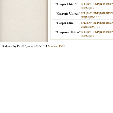
“Caspar Ulrich”
BFL
|
BNF
|
BNP
|
BSB
|
BUC
ULBM
|
USC
|
UU
“Casparis Ulricus”
BFL
|
BNF
|
BNP
|
BSB
|
BUC
ULBM
|
USC
|
UU
“Caspar Ulrici”
BFL
|
BNF
|
BNP
|
BSB
|
BUC
ULBM
|
USC
|
UU
“Casparus Ulricus”
BFL
|
BNF
|
BNP
|
BSB
|
BUC
ULBM
|
USC
|
UU
Designed by David Sytsma 2010-2014 /
Contact PRDL