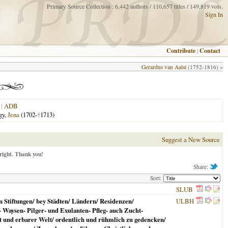
Primary Source Collection : 6,442 authors / 110,657 titles / 149,819 vols.
Sign In
Contribute
|
Contact
Gerardus van Aalst
(1752-1816) »
|
ADB
gy,
Jena
(1702-
†
1713)
Suggest a New Source
right. Thank you!
Share:
Sort:
SLUB
 Stiftungen/ bey Städten/ Ländern/ Residenzen/
ULBH
Waysen- Pilger- und Exulanten- Pfleg- auch Zucht-
t und erbarer Welt/ ordentlich und rühmlich zu gedencken/