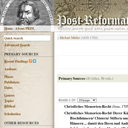
H
ome
|
About PRDL
«
Michael Müller
(1639-1702)
Advanced
S
earch
PRIMARY SOURCES
R
ecent Findings
Authors
Places
Primary Sources
(41 titles, 56 vols.)
Publishers
Dates
G
enres
Results 1-20
T
opics
B
iblical
Christliches Memorien-Recht
(
Jena
,
170
Christliches Memorien-Recht/ Derer Käy
Scholastica
Bischthümern/ Clöstern/ Stiftern un
OTHER RESOURCES
Häusern ... damit den Ihren und And