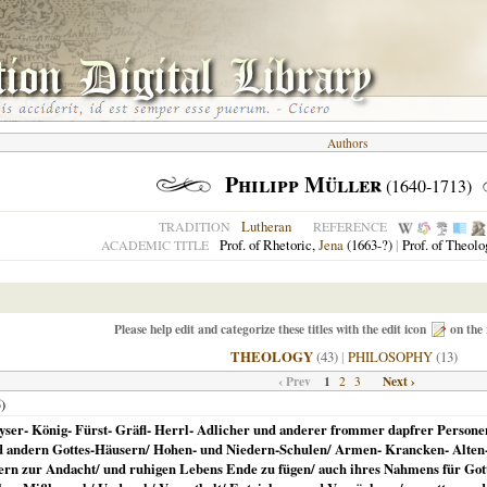
Authors
Philipp Müller
(1640-1713)
Lutheran
TRADITION
REFERENCE
Prof. of Rhetoric,
Jena
(1663-?)
|
Prof. of Theolo
ACADEMIC TITLE
Please help edit and categorize these titles with the edit icon
on the 
THEOLOGY
(43)
|
PHILOSOPHY
(13)
‹ Prev
1
Next ›
2
3
5
)
ser- König- Fürst- Gräfl- Herrl- Adlicher und anderer frommer dapfrer Personen
d andern Gottes-Häusern/ Hohen- und Niedern-Schulen/ Armen- Krancken- Alten- 
ern zur Andacht/ und ruhigen Lebens Ende zu fügen/ auch ihres Nahmens für Got