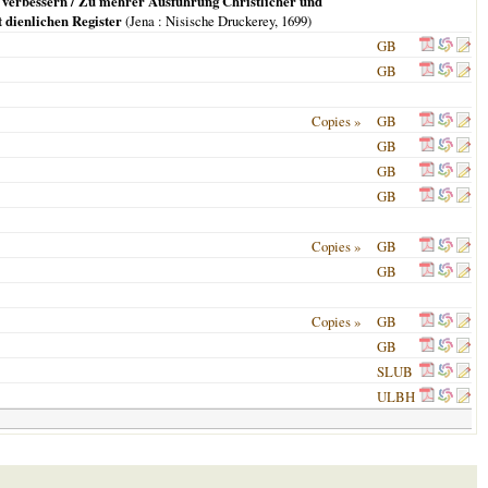
 verbessern / Zu mehrer Ausführung Christlicher und
t dienlichen Register
(
Jena
: Nisische Druckerey,
1699
)
GB
GB
Copies »
GB
GB
GB
GB
Copies »
GB
GB
Copies »
GB
GB
SLUB
ULBH