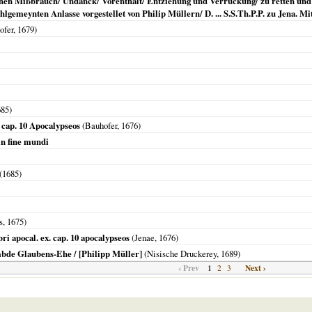
ichen Mißbrauch/ Undanck/ Vorenthalt/ Entziehung und Verrückung/ zu retten und
gemeynten Anlasse vorgestellet von Philip Müllern/ D. ... S.S.Th.P.P. zu Jena. Mi
ofer,
1679
)
685
)
x cap. 10 Apocalypseos
(Bauhofer,
1676
)
in fine mundi
(
1685
)
s,
1675
)
bri apocal. ex. cap. 10 apocalypseos
(
Jenae
,
1676
)
de Glaubens-Ehe / [Philipp Müller]
(Nisische Druckerey,
1689
)
‹ Prev
1
Next ›
2
3