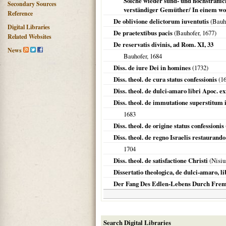
Solche wieder sünd- und hochsträfl
Secondary Sources
verständiger Gemüther/ In einem wohl
Reference
De oblivione delictorum iuventutis
(Bauh
Digital Libraries
De praetextibus pacis
(Bauhofer,
1677
)
Related Websites
De reservatis divinis, ad Rom. XI, 33
News
Bauhofer,
1684
Diss. de iure Dei in homines
(
1732
)
Diss. theol. de cura status confessionis
(
1
Diss. theol. de dulci-amaro libri Apoc. e
Diss. theol. de immutatione superstitum 
1683
Diss. theol. de origine status confessionis
Diss. theol. de regno Israelis restaurando
1704
Diss. theol. de satisfactione Christi
(Nisiu
Dissertatio theologica, de dulci-amaro, li
Der Fang Des Edlen-Lebens Durch Fremb
Search Digital Libraries