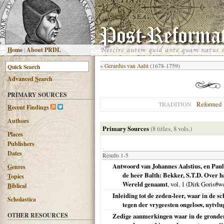
H
ome
|
About PRDL
«
Gerardus van Aalst
(1678-1759)
Advanced
S
earch
PRIMARY SOURCES
Reformed
TRADITION
R
ecent Findings
Authors
Primary Sources
(8 titles, 8 vols.)
Places
Publishers
Dates
Results 1-5
Antwoord van Johannes Aalstius, en Paul
G
enres
de heer Balth: Bekker, S.T.D. Over 
T
opics
Wereld genaamt
, vol. 1 (Dirk Goris#
B
iblical
Inleiding tot de zeden-leer, waar in de sc
Scholastica
tegen der vrygeesten ongeloov, uytvl
OTHER RESOURCES
Zedige aanmerkingen waar in de gronden