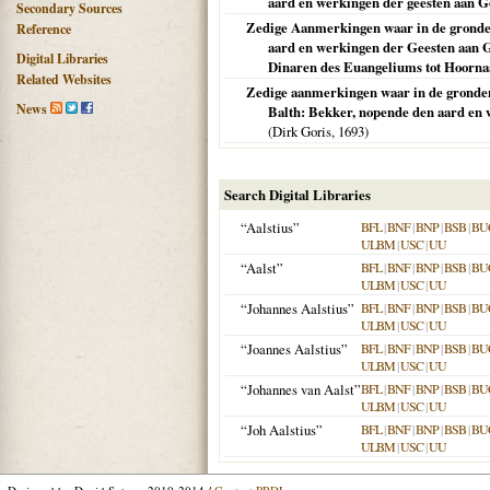
aard en werkingen der geesten aan G
Secondary Sources
Zedige Aanmerkingen waar in de gronden
Reference
aard en werkingen der Geesten aan Go
Digital Libraries
Dinaren des Euangeliums tot Hoorna
Related Websites
Zedige aanmerkingen waar in de gronden
News
Balth: Bekker, nopende den aard en 
(Dirk Goris,
1693
)
Search Digital Libraries
“Aalstius”
BFL
|
BNF
|
BNP
|
BSB
|
BU
ULBM
|
USC
|
UU
“Aalst”
BFL
|
BNF
|
BNP
|
BSB
|
BU
ULBM
|
USC
|
UU
“Johannes Aalstius”
BFL
|
BNF
|
BNP
|
BSB
|
BU
ULBM
|
USC
|
UU
“Joannes Aalstius”
BFL
|
BNF
|
BNP
|
BSB
|
BU
ULBM
|
USC
|
UU
“Johannes van Aalst”
BFL
|
BNF
|
BNP
|
BSB
|
BU
ULBM
|
USC
|
UU
“Joh Aalstius”
BFL
|
BNF
|
BNP
|
BSB
|
BU
ULBM
|
USC
|
UU