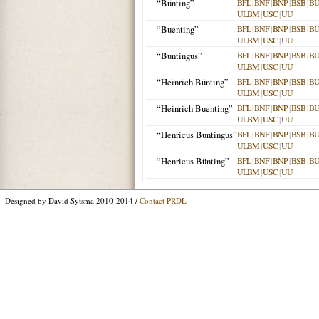
“Bünting”
BFL
|
BNF
|
BNP
|
BSB
|
B
ULBM
|
USC
|
UU
“Buenting”
BFL
|
BNF
|
BNP
|
BSB
|
B
ULBM
|
USC
|
UU
“Buntingus”
BFL
|
BNF
|
BNP
|
BSB
|
B
ULBM
|
USC
|
UU
“Heinrich Bünting”
BFL
|
BNF
|
BNP
|
BSB
|
B
ULBM
|
USC
|
UU
“Heinrich Buenting”
BFL
|
BNF
|
BNP
|
BSB
|
B
ULBM
|
USC
|
UU
“Henricus Buntingus”
BFL
|
BNF
|
BNP
|
BSB
|
B
ULBM
|
USC
|
UU
“Henricus Bünting”
BFL
|
BNF
|
BNP
|
BSB
|
B
ULBM
|
USC
|
UU
Designed by David Sytsma 2010-2014 /
Contact PRDL