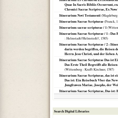
Quae In Sacris Bibliis Occurrunt, exa
Chronici Sacrae Scriptvrae, Ex Novo 
Itinerarium Novi Testamenti
(
Magdeburg
Itinerarium Sacrae Scripturae
(Franck,
1
Itinerarium sacrae scripturae / 1
(
Witte
Itinerarium Sacrae Scripturae / 1 : Das Er
: Helmstadt//Helmstedt//,
1585
)
Itinerarium Sacrae Scripturae / 2 : Itin
darin werden begriffen, die Reisen 
Herrn Jesu Christi, und der lieben A
Itinerarium Sacrae Scripturae Das ist Ei
Das Erste Theil Begreifft alle Reisen
(
Wittemberg
: Krafft Kirchner,
1587
)
Itinerarium Sacrae Scripturae, das ist e
Das ist: Ein Reisebuch Vber das Newe
Jungfrawen Mariae, Josephs, der Weis
Itinerarium Sacrae Scripturae, Das ist: E
Search Digital Libraries