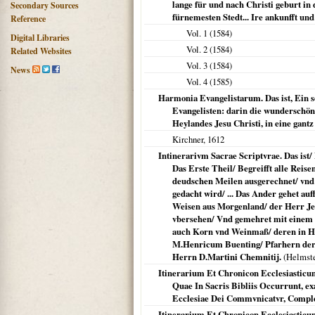
lange für und nach Christi geburt in
Secondary Sources
fürnemesten Stedt... Ire ankunfft u
Reference
Vol. 1 (
1584
)
Digital Libraries
Vol. 2 (
1584
)
Related Websites
Vol. 3 (
1584
)
News
Vol. 4 (
1585
)
Harmonia Evangelistarum. Das ist, Ein 
Evangelisten: darin die wunderschöne
Heylandes Jesu Christi, in eine gantz
Kirchner,
1612
Intinerarivm Sacrae Scriptvrae. Das ist/ 
Das Erste Theil/ Begreifft alle Reis
deudschen Meilen ausgerechnet/ vnd d
gedacht wird/ ... Das Ander gehet au
Weisen aus Morgenland/ der Herr Jesus
vbersehen/ Vnd gemehret mit einem 
auch Korn vnd Weinmaß/ deren in Hei
M.Henricum Buenting/ Pfarhern der
Herrn D.Martini Chemnitij.
(
Helmst
Itinerarium Et Chronicon Ecclesiastic
Quae In Sacris Bibliis Occurrunt, ex
Ecclesiae Dei Commvnicatvr, Comple
Itinerarium Et Chronicon Ecclesiastic