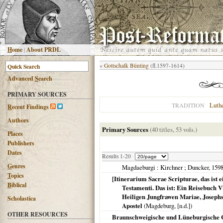
H
ome
|
About PRDL
«
Gottschalk Bünting
(fl.1597-1614)
Advanced
S
earch
PRIMARY SOURCES
Luth
TRADITION
R
ecent Findings
Authors
Primary Sources
(40 titles, 53 vols.)
Places
Publishers
Dates
Results 1-20
G
enres
Magdaeburgi
: Kirchner ; Duncker,
159
T
opics
[Itinerarium Sacrae Scripturae, das ist e
B
iblical
Testamenti. Das ist: Ein Reisebuch V
Heiligen Jungfrawen Mariae, Josephs
Scholastica
Apostel
(
Magdeburg
, [n.d.])
OTHER RESOURCES
Braunschweigische und Lüneburgische C