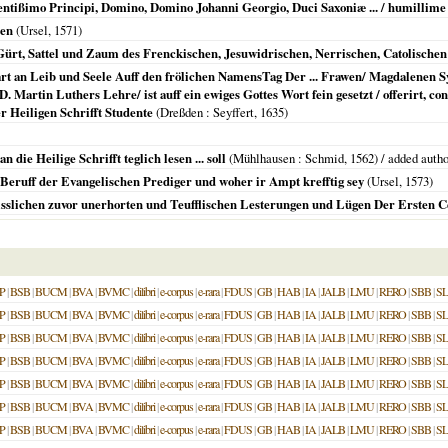
tißimo Principi, Domino, Domino Johanni Georgio, Duci Saxoniæ ... / humillime o
sen
(
Ursel
,
1571
)
Gürt, Sattel und Zaum des Frenckischen, Jesuwidrischen, Nerrischen, Catolischen 
t an Leib und Seele Auff den frölichen NamensTag Der ... Frawen/ Magdalenen Sy
 D. Martin Luthers Lehre/ ist auff ein ewiges Gottes Wort fein gesetzt / offerirt, c
 Heiligen Schrifft Studente
(
Dreßden
: Seyffert,
1635
)
die Heilige Schrifft teglich lesen ... soll
(
Mühlhausen
: Schmid,
1562
) / added auth
Beruff der Evangelischen Prediger und woher ir Ampt krefftig sey
(
Ursel
,
1573
)
slichen zuvor unerhorten und Teufflischen Lesterungen und Lügen Der Ersten Cen
P
|
BSB
|
BUCM
|
BVA
|
BVMC
|
dilibri
|
e-corpus
|
e-rara
|
FDUS
|
GB
|
HAB
|
IA
|
JALB
|
LMU
|
RERO
|
SBB
|
S
P
|
BSB
|
BUCM
|
BVA
|
BVMC
|
dilibri
|
e-corpus
|
e-rara
|
FDUS
|
GB
|
HAB
|
IA
|
JALB
|
LMU
|
RERO
|
SBB
|
S
P
|
BSB
|
BUCM
|
BVA
|
BVMC
|
dilibri
|
e-corpus
|
e-rara
|
FDUS
|
GB
|
HAB
|
IA
|
JALB
|
LMU
|
RERO
|
SBB
|
S
P
|
BSB
|
BUCM
|
BVA
|
BVMC
|
dilibri
|
e-corpus
|
e-rara
|
FDUS
|
GB
|
HAB
|
IA
|
JALB
|
LMU
|
RERO
|
SBB
|
S
P
|
BSB
|
BUCM
|
BVA
|
BVMC
|
dilibri
|
e-corpus
|
e-rara
|
FDUS
|
GB
|
HAB
|
IA
|
JALB
|
LMU
|
RERO
|
SBB
|
S
P
|
BSB
|
BUCM
|
BVA
|
BVMC
|
dilibri
|
e-corpus
|
e-rara
|
FDUS
|
GB
|
HAB
|
IA
|
JALB
|
LMU
|
RERO
|
SBB
|
S
P
|
BSB
|
BUCM
|
BVA
|
BVMC
|
dilibri
|
e-corpus
|
e-rara
|
FDUS
|
GB
|
HAB
|
IA
|
JALB
|
LMU
|
RERO
|
SBB
|
S