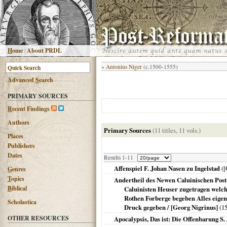
H
ome
|
About PRDL
«
Antonius Niger
(c.1500-1555)
Advanced
S
earch
PRIMARY SOURCES
R
ecent Findings
Authors
Primary Sources
(11 titles, 11 vols.)
Places
Publishers
Dates
Results 1-11
Affenspiel F. Johan Nasen zu Ingelstad
(
[
G
enres
T
opics
Andertheil des Newen Caluinischen Post
B
iblical
Caluinisten Heuser zugetragen welch
Rothen Forberge begeben Alles eigen
Scholastica
Druck gegeben / [Georg Nigrinus]
(
1
OTHER RESOURCES
Apocalypsis, Das ist: Die Offenbarung S.