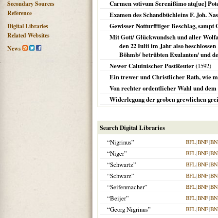
Carmen votivum Serenißimo atq[ue] Poten
Secondary Sources
Reference
Examen des Schandbüchleins F. Joh. Na
Gewisser Notturfftiger Beschlag, sampt 
Digital Libraries
Related Websites
Mit Gott/ Glückwundsch und aller Wolfar
den 22 Iulii im Jahr also beschlossen
News
Böhmb/ betrübten Exulanten/ und der
Newer Caluinischer PostReuter
(
1592
)
Ein trewer und Christlicher Rath, wie man 
Von rechter ordentlicher Wahl und dem 
Widerlegung der groben grewlichen greis
Search Digital Libraries
“Nigrinus”
BFL
|
BNF
|
BN
“Niger”
BFL
|
BNF
|
BN
“Schwartz”
BFL
|
BNF
|
BN
“Schwarz”
BFL
|
BNF
|
BN
“Seifenmacher”
BFL
|
BNF
|
BN
“Beijer”
BFL
|
BNF
|
BN
“Georg Nigrinus”
BFL
|
BNF
|
BN