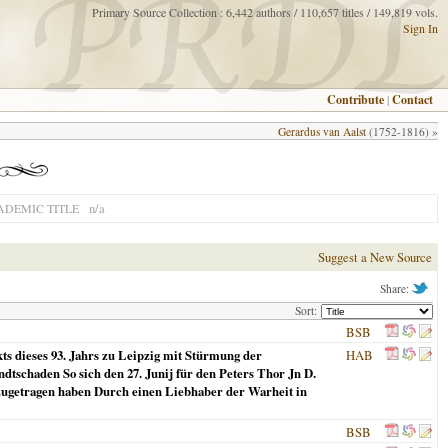
Primary Source Collection : 6,442 authors / 110,657 titles / 149,819 vols.
Sign In
Contribute
|
Contact
Gerardus van Aalst
(1752-1816) »
n/a
ADEMIC TITLE
Suggest a New Source
Share:
Sort:
BSB
s dieses 93. Jahrs zu Leipzig mit Stürmung der
HAB
tschaden So sich den 27. Junij für den Peters Thor Jn D.
 zugetragen haben Durch einen Liebhaber der Warheit in
BSB