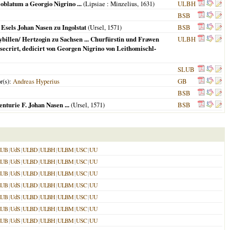
blatum a Georgio Nigrino ...
(
Lipsiae
: Minzelius,
1631
)
ULBH
BSB
Esels Johan Nasen zu Ingolstat
(
Ursel
,
1571
)
BSB
billen/ Hertzogin zu Sachsen ... Churfürstin und Frawen
ULBH
onsecrirt, dedicirt von Georgen Nigrino von Leithomischl-
SLUB
or(s):
Andreas Hyperius
GB
BSB
turie F. Johan Nasen ...
(
Ursel
,
1571
)
BSB
LUB
|
UdS
|
ULBD
|
ULBH
|
ULBM
|
USC
|
UU
LUB
|
UdS
|
ULBD
|
ULBH
|
ULBM
|
USC
|
UU
LUB
|
UdS
|
ULBD
|
ULBH
|
ULBM
|
USC
|
UU
LUB
|
UdS
|
ULBD
|
ULBH
|
ULBM
|
USC
|
UU
LUB
|
UdS
|
ULBD
|
ULBH
|
ULBM
|
USC
|
UU
LUB
|
UdS
|
ULBD
|
ULBH
|
ULBM
|
USC
|
UU
LUB
|
UdS
|
ULBD
|
ULBH
|
ULBM
|
USC
|
UU