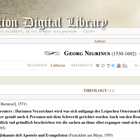
Authors
Georg Nigrinus
(1530-1602)
Lutheran
TRADITION
REFERENCE
AC
THEOLOGY
(11)
Oberursel]
,
1571
)
reuters : Darinnen Verzeichnet wird was sich außgangs des Leipschen Ostermarckt
er gestalt auch 4. Personen mit dem Schwerdt gerichtet worden Auch von den Brand
tlich vnd gründlich beschrieben wie die sachen an ihme slbst ergangen vnnd sich
593
)
 Johannis deß Apostels und Evangelisten
(
Franckfurt am Mayn
,
1593
)