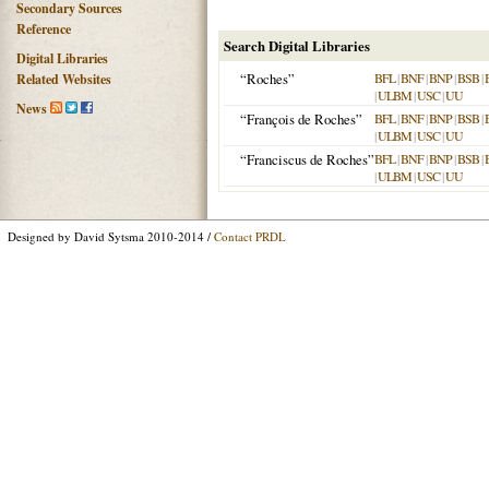
Secondary Sources
Reference
Search Digital Libraries
Digital Libraries
“Roches”
BFL
|
BNF
|
BNP
|
BSB
|
Related Websites
|
ULBM
|
USC
|
UU
News
“François de Roches”
BFL
|
BNF
|
BNP
|
BSB
|
|
ULBM
|
USC
|
UU
“Franciscus de Roches”
BFL
|
BNF
|
BNP
|
BSB
|
|
ULBM
|
USC
|
UU
Designed by David Sytsma 2010-2014 /
Contact PRDL