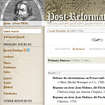
H
ome
|
About PRDL
«
Louis Tronchin, II
(1697-1756)
Advanced
S
earch
PRIMARY SOURCES
Reformed
TRADITION
REFERENCE
R
ecent Findings
Authors
Primary Sources
(3 titles, 3 vols.)
Places
Publishers
Dates
Results 1-3
Défense du christianisme ou Préservatif c
G
enres
1 (Marc-Michel Bousquet et Co.,
1740
)
T
opics
B
iblical
Réponse au sieur Jean Molines, dit Fléch
Chrétien [impr. par Antoine Chapuis],
1
Scholastica
Reponse au sieur Jean Molines, dit Flech
OTHER RESOURCES
Chretien.,
1753
)