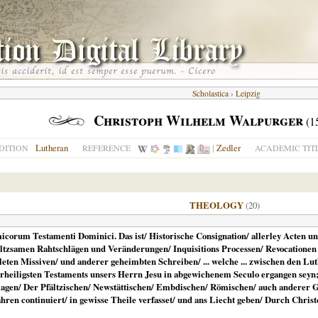
Scholastica
›
Leipzig
Christoph Wilhelm Walpurger
(1
Lutheran
|
Zedler
DITION
REFERENCE
ACADEMIC TIT
THEOLOGY
(20)
corum Testamenti Dominici. Das ist/ Historische Consignation/ allerley Acten u
ltzsamen Rahtschlägen und Veränderungen/ Inquisitions Processen/ Revocationen 
leten Missiven/ und anderer geheimbten Schreiben/ ... welche ... zwischen den L
erheiligsten Testaments unsers Herrn Jesu in abgewichenem Seculo ergangen sey
gen/ Der Pfältzischen/ Newstättischen/ Embdischen/ Römischen/ auch anderer Gei
hren continuiert/ in gewisse Theile verfasset/ und ans Liecht geben/ Durch Christo