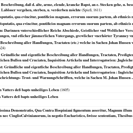
Beschreibung, daß d. alte, arme, elende, krancke Bapst, an e. Stecken gehe, u. be
u. Labloser vergehen, sterben, u. verderben möchte
(Spieß,
1611
)
disputatio, qua evincitur, pontificios magnam, errorum suorum partem, ab ethnicis 
 Disputatio, qua evincitur, pontificios magnam errorum suorum partem, ab ethnicis 
on: Darinnen vnterschiedlicher Reichs Abschiede, Geistlicher vnd Weltlicher Ver
gen, vnd etlicher jämmerlichen Vntergangs, grewlicher vnerhörter Tyranney vnd
 Beschreibung aller Handlungen, Tractaten (etc.) welche in Sachen Johan Hussen v
624
)
t, Gründliche und eigentliche Beschreibung aller Handlungen, Tractaten, Predigte
chen Bullen und Cruciaten, Inquisition Artickeln und Interrogatorien: Jngleiche
t: Gründliche und eigentliche Beschreibung aller Handlungen, Tractaten, Predigt
chen Bullen und Cruciaten, Inquisition Artickeln und Interrogatorien : Ingleiche
 Nachrichtungs- Trost- und WarnungsSchrifften, welche in Sachen M. Johan Hussen .
sen Vatters deß bapts unheiliges Leben
(
1605
)
en Vatters deß bapts unheiliges Leben
ictissima Demonstratio, Qua Contra Hospiniani figmentum asseritur, Magnum ill
m nec CinglioCalvinianorum, in negotio Eucharistico, fovisse sententiam, Thesibus