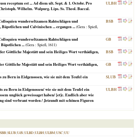
su receptum est ... Ad diem ult. Sept. & 1. Octobr. Pro
ULBH
Christoph. Wilhelm. Walpurg. Lips. Ss. Theol. Baccal.
, Colloquien wunderseltzamen Rahtschlägen und
BSB
 Bäpstlichen und Calvinischen ... ergangen ...
(
Gera
: Spieß,
, Colloquien wunderseltzamen Rahtschlägen und
GB
Bäpstlichen ...
(
Gera
: Spieß,
1611
)
der Göttliche Majestätt und sein Heiliges Wort verthädigen,
BSB
er Göttliche Majestätt und sein Heiliges Wort verthädigen,
GB
 zu Bern in Eidgenossen, wie sie mit dem Teufel ein
SLUB
 zu Bern in Eidgenossen/ wie sie mit dem Teufel ein
ULBH
sem unglück geweissaget haben/ [et]c. Endlich aber wie
ung sind verbrant worden / Jetzundt mit schönen Figuren
SBB
|
SLUB
|
UdS
|
ULBD
|
ULBH
|
ULBM
|
USC
|
UU