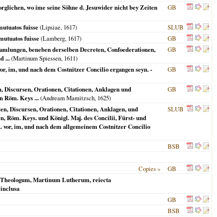
sorglichen, wo ime seine Söhne d. Jesuwider nicht bey Zeiten
GB
mutuatos fuisse
(
Lipsiae
,
1617
)
SLUB
mutuatos fuisse
(Lamberg,
1617
)
GB
samlungen, beneben derselben Decreten, Confoederationen,
GB
 ...
(Martinum Spiessen,
1611
)
or, im, und nach dem Costnitzer Concilio ergangen seyn. -
GB
n, Discursen, Orationen, Citationen, Anklagen und
GB
n Röm. Keys ...
(Andream Mamitzsch,
1625
)
en, Discursen, Orationen, Citationen, Anklagen, und
SLUB
n, Röm. Keys. und Königl. Maj. des Concilii, Fürst- und
.. vor, im, und nach dem allgemeinem Costnitzer Concilio
BSB
Copies »
GB
um Theologum, Martinum Lutherum, reiecta
 inclusa
GB
BSB