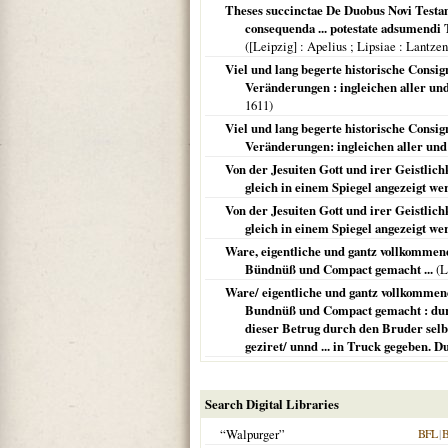
Theses succinctae De Duobus Novi Testame
consequenda ... potestate adsumendi 
(
[Leipzig] : Apelius ; Lipsiae
: Lantzen
Viel und lang begerte historische Consi
Veränderungen : ingleichen aller und 
1611
)
Viel und lang begerte historische Consi
Veränderungen: ingleichen aller und j
Von der Jesuiten Gott und irer Geistlich
gleich in einem Spiegel angezeigt wer
Von der Jesuiten Gott und irer Geistlich
gleich in einem Spiegel angezeigt wer
Ware, eigentliche und gantz vollkommen
Bündnüß und Compact gemacht ...
(
L
Ware/ eigentliche und gantz vollkommen
Bundnüß und Compact gemacht : durch
dieser Betrug durch den Bruder selbs
geziret/ unnd ... in Truck gegeben
Search Digital Libraries
“Walpurger”
BFL
|