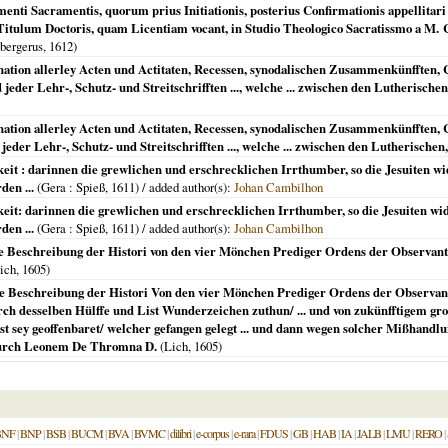
nti Sacramentis, quorum prius Initiationis, posterius Confirmationis appellitari u
Titulum Doctoris, quam Licentiam vocant, in Studio Theologico Sacratissmo a M. 
bergerus,
1612
)
gnation allerley Acten und Actitaten, Recessen, synodalischen Zusammenkünfften
jeder Lehr-, Schutz- und Streitschrifften ..., welche ... zwischen den Lutherischen,
gnation allerley Acten und Actitaten, Recessen, synodalischen Zusammenkünfften
eder Lehr-, Schutz- und Streitschrifften ..., welche ... zwischen den Lutherischen, 
keit : darinnen die grewlichen und erschrecklichen Irrthumber, so die Jesuiten wi
den ...
(
Gera
: Spieß,
1611
) / added author(s):
Johan Cambilhon
keit: darinnen die grewlichen und erschrecklichen Irrthumber, so die Jesuiten wid
den ...
(
Gera
: Spieß,
1611
) / added author(s):
Johan Cambilhon
e Beschreibung der Histori von den vier Mönchen Prediger Ordens der Observants
ich
,
1605
)
e Beschreibung der Histori Von den vier Mönchen Prediger Ordens der Observants
 desselben Hülffe und List Wunderzeichen zuthun/ ... und von zukünfftigem gros
t sey geoffenbaret/ welcher gefangen gelegt ... und dann wegen solcher Mißhandl
. Durch Leonem De Thromna D.
(
Lich
,
1605
)
BNF
|
BNP
|
BSB
|
BUCM
|
BVA
|
BVMC
|
dilibri
|
e-corpus
|
e-rara
|
FDUS
|
GB
|
HAB
|
IA
|
JALB
|
LMU
|
RERO
|