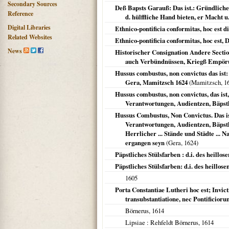
Secondary Sources
Deß Bapsts Garauß: Das ist.: Gründliche 
Reference
d. hülffliche Hand bieten, er Macht 
Digital Libraries
Ethnico-pontificia conformitas, hoc est 
Related Websites
Ethnico-pontificia conformitas, hoc est,
News
Historischer Consignation Andere Secti
auch Verbündnüssen, Kriegß Empörun
Hussus combustus, non convictus das ist:
Gera, Mamitzsch 1624
(Mamitzsch,
1
Hussus combustus, non convictus, das is
Verantwortungen, Audientzen, Bäpstli
Hussus Combustus, Non Convictus. Das is
Verantwortungen, Audientzen, Bäpstli
Herrlicher ... Stände und Städte ...
ergangen seyn
(
Gera
,
1624
)
Päpstliches Stülsfarben : d.i. des heillo
Päpstliches Stülsfarben: d.i. des heillos
1605
Porta Constantiae Lutheri hoc est; Inv
transubstantiatione, nec Pontificioru
Börnerus,
1614
Lipsiae
: Rehfeldt Börnerus,
1614