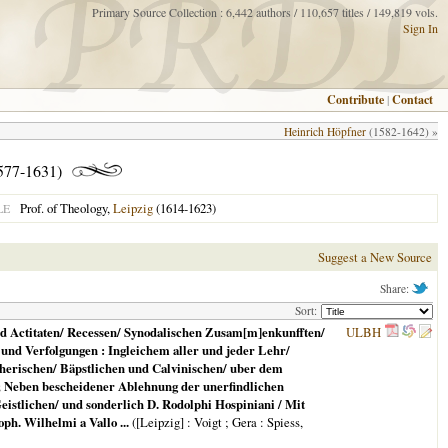
Primary Source Collection : 6,442 authors / 110,657 titles / 149,819 vols.
Sign In
Contribute
|
Contact
Heinrich Höpfner
(1582-1642) »
577-1631)
Prof. of Theology,
Leipzig
(1614-1623)
LE
Suggest a New Source
Share:
Sort:
nd Actitaten/ Recessen/ Synodalischen Zusam[m]enkunfften/
ULBH
und Verfolgungen : Ingleichem aller und jeder Lehr/
utherischen/ Bäpstlichen und Calvinischen/ uber dem
n; Neben bescheidener Ablehnung der unerfindlichen
stlichen/ und sonderlich D. Rodolphi Hospiniani / Mit
ph. Wilhelmi a Vallo ...
(
[Leipzig] : Voigt ; Gera
: Spiess,