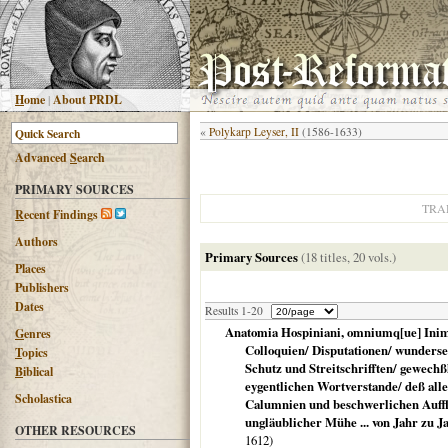
H
ome
|
About PRDL
«
Polykarp Leyser, II
(1586-1633)
Advanced
S
earch
PRIMARY SOURCES
TRA
R
ecent Findings
Authors
Primary Sources
(18 titles, 20 vols.)
Places
Publishers
Dates
Results 1-20
Anatomia Hospiniani, omniumq[ue] Inimi
G
enres
Colloquien/ Disputationen/ wunderse
T
opics
Schutz und Streitschrifften/ gewechß
B
iblical
eygentlichen Wortverstande/ deß all
Scholastica
Calumnien und beschwerlichen Auffla
ungläublicher Mühe ... von Jahr zu Ja
OTHER RESOURCES
1612
)