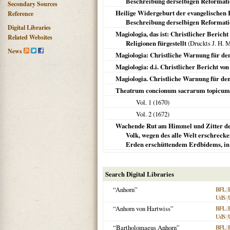
Beschreibung derselbigen Reformatio
Secondary Sources
Heilige Widergeburt der evangelischen 
Reference
Beschreibung derselbigen Reformati
Digital Libraries
Magiologia, das ist: Christlicher Beric
Related Websites
Religionen fürgestellt
(Druckts J. H. M
News
Magiologia: Christliche Warnung für de
Magiologia: d.i. Christlicher Bericht 
Magiologia. Christliche Warnung für d
Theatrum concionum sacrarum topicum
Vol. 1 (
1670
)
Vol. 2 (
1672
)
Wachende Rut am Himmel und Zitter der 
Volk, wegen des alle Welt erschrec
Erden erschüttendem Erdbidems, in
Search Digital Libraries
“Anhorn”
BFL
|
UdS
|
“Anhorn von Hartwiss”
BFL
|
UdS
|
“Bartholomaeus Anhorn”
BFL
|