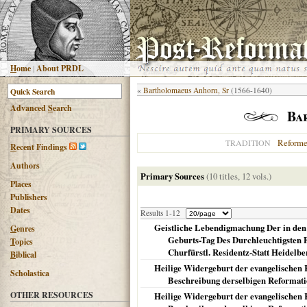
H
ome
|
About PRDL
«
Bartholomaeus Anhorn, Sr
(1566-1640)
Advanced
S
earch
Ba
PRIMARY SOURCES
Reform
TRADITION
R
ecent Findings
Authors
Primary Sources
(10 titles, 12 vols.)
Places
Publishers
Dates
Results 1-12
Geistliche Lebendigmachung Der in den
G
enres
Geburts-Tag Des Durchleuchtigsten F
T
opics
Churfürstl. Residentz-Statt Heidelbe
B
iblical
Heilige Widergeburt der evangelischen 
Scholastica
Beschreibung derselbigen Reformatio
OTHER RESOURCES
Heilige Widergeburt der evangelischen 