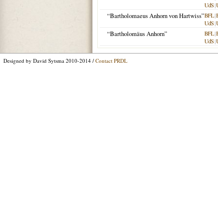
UdS
|
“Bartholomaeus Anhorn von Hartwiss”
BFL
|
UdS
|
“Bartholomäus Anhorn”
BFL
|
UdS
|
Designed by David Sytsma 2010-2014 /
Contact PRDL