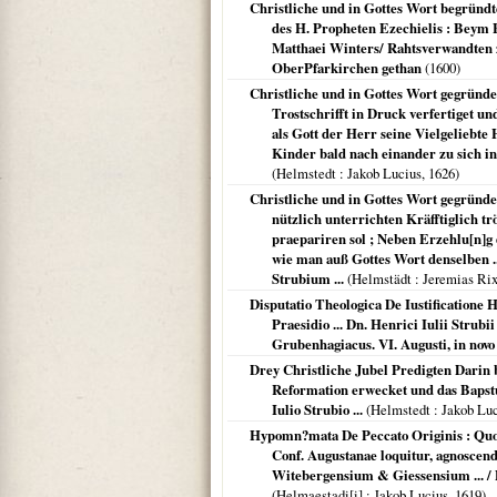
Christliche und in Gottes Wort begründ
des H. Propheten Ezechielis : Beym 
Matthaei Winters/ Rahtsverwandten z
OberPfarkirchen gethan
(
1600
)
Christliche und in Gottes Wort gegründet
Trostschrifft in Druck verfertiget u
als Gott der Herr seine Vielgeliebt
Kinder bald nach einander zu sich in
(
Helmstedt
: Jakob Lucius,
1626
)
Christliche und in Gottes Wort gegründe
nützlich unterrichten Kräfftiglich t
praepariren sol ; Neben Erzehlu[n]g
wie man auß Gottes Wort denselben .
Strubium ...
(
Helmstädt
: Jeremias Rix
Disputatio Theologica De Iustificatione
Praesidio ... Dn. Henrici Iulii Strub
Grubenhagiacus. VI. Augusti, in novo
Drey Christliche Jubel Predigten Darin
Reformation erwecket und das Bapstu
Iulio Strubio ...
(
Helmstedt
: Jakob Lu
Hypomn?mata De Peccato Originis : Quod 
Conf. Augustanae loquitur, agnoscen
Witebergensium & Giessensium ... / P
(
Helmaestadi[i]
: Jakob Lucius,
1619
)