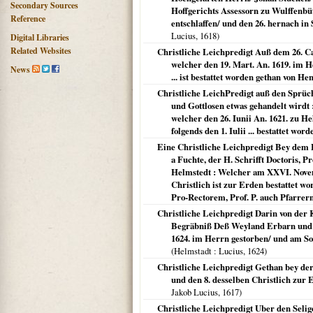
Secondary Sources
Hoffgerichts Assessorn zu Wulffenbüt
Reference
entschlaffen/ und den 26. hernach in
Lucius,
1618
)
Digital Libraries
Related Websites
Christliche Leichpredigt Auß dem 26. Ca
welcher den 19. Mart. An. 1619. im H
News
... ist bestattet worden gethan von Hen
Christliche LeichPredigt auß den Sprüch
und Gottlosen etwas gehandelt wirdt 
welcher den 26. Iunii An. 1621. zu He
folgends den 1. Iulii ... bestattet word
Eine Christliche Leichpredigt Bey dem
a Fuchte, der H. Schrifft Doctoris, Pr
Helmstedt : Welcher am XXVI. Novemb
Christlich ist zur Erden bestattet wo
Pro-Rectorem, Prof. P. auch Pfarrer
Christliche Leichpredigt Darin von der 
Begräbniß Deß Weyland Erbarn und W
1624. im Herrn gestorben/ und am S
(
Helmstadt
: Lucius,
1624
)
Christliche Leichpredigt Gethan bey der B
und den 8. desselben Christlich zur 
Jakob Lucius,
1617
)
Christliche Leichpredigt Uber den Seli