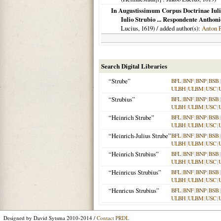
In Augustissimum Corpus Doctrinae Iulium 
Iulio Strubio ... Respondente Anthon
Lucius,
1619
) / added author(s):
Anton 
Search Digital Libraries
“Strube”
BFL
|
BNF
|
BNP
|
BSB
|
ULBH
|
ULBM
|
USC
|
“Strubius”
BFL
|
BNF
|
BNP
|
BSB
|
ULBH
|
ULBM
|
USC
|
“Heinrich Strube”
BFL
|
BNF
|
BNP
|
BSB
|
ULBH
|
ULBM
|
USC
|
“Heinrich-Julius Strube”
BFL
|
BNF
|
BNP
|
BSB
|
ULBH
|
ULBM
|
USC
|
“Heinrich Strubius”
BFL
|
BNF
|
BNP
|
BSB
|
ULBH
|
ULBM
|
USC
|
“Heinricus Strubius”
BFL
|
BNF
|
BNP
|
BSB
|
ULBH
|
ULBM
|
USC
|
“Henricus Strubius”
BFL
|
BNF
|
BNP
|
BSB
|
ULBH
|
ULBM
|
USC
|
Designed by David Sytsma 2010-2014 /
Contact PRDL