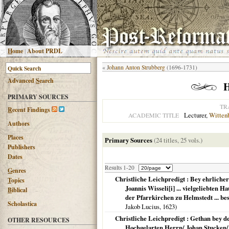
H
ome
|
About PRDL
«
Johann Anton Strubberg
(1696-1731)
Advanced
S
earch
H
PRIMARY SOURCES
TR
R
ecent Findings
Lecturer,
Witten
ACADEMIC TITLE
Authors
Places
Primary Sources
(24 titles, 25 vols.)
Publishers
Dates
Results 1-20
G
enres
Christliche Leichpredigt : Bey ehrliche
T
opics
Joannis Wisseli[i] ... vielgeliebten 
B
iblical
der Pfarrkirchen zu Helmstedt ... be
Scholastica
Jakob Lucius,
1623
)
Christliche Leichpredigt : Gethan bey 
OTHER RESOURCES
Hochgelarten Herrn/ Johan Stucken/ 