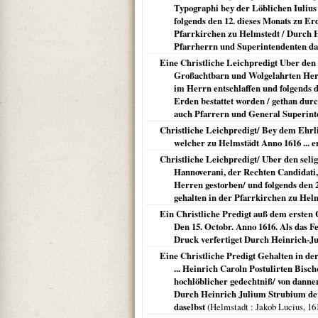
Typographi bey der Löblichen Iulius 
folgends den 12. dieses Monats zu Er
Pfarrkirchen zu Helmstedt / Durch H
Pfarrherrn und Superintendenten da
Eine Christliche Leichpredigt Uber den
Großachtbarn und Wolgelahrten Herrn
im Herrn entschlaffen und folgends d
Erden bestattet worden / gethan dur
auch Pfarrern und General Superint
Christliche Leichpredigt/ Bey dem Ehrli
welcher zu Helmstädt Anno 1616 ... e
Christliche Leichpredigt/ Uber den sel
Hannoverani, der Rechten Candidati, w
Herren gestorben/ und folgends den 2
gehalten in der Pfarrkirchen zu Hel
Ein Christliche Predigt auß dem ersten 
Den 15. Octobr. Anno 1616. Als das F
Druck verfertiget Durch Heinrich-Ju
Eine Christliche Predigt Gehalten in de
... Heinrich Caroln Postulirten Bisc
hochlöblicher gedechtniß/ von dannen
Durch Heinrich Julium Strubium der
daselbst
(
Helmstadt
: Jakob Lucius,
16