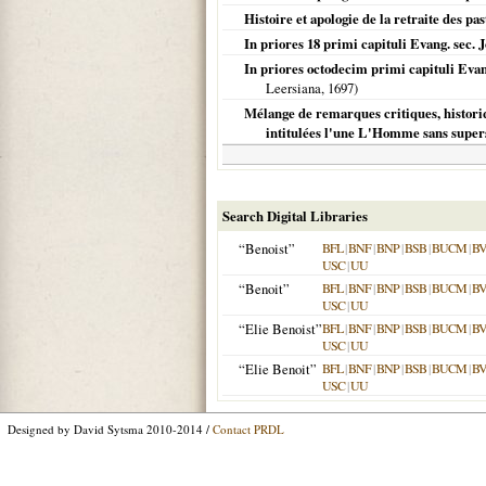
Histoire et apologie de la retraite des pa
In priores 18 primi capituli Evang. sec. 
In priores octodecim primi capituli Evan
Leersiana,
1697
)
Mélange de remarques critiques, historiq
intitulées l'une L'Homme sans superst
Search Digital Libraries
“Benoist”
BFL
|
BNF
|
BNP
|
BSB
|
BUCM
|
B
USC
|
UU
“Benoit”
BFL
|
BNF
|
BNP
|
BSB
|
BUCM
|
B
USC
|
UU
“Elie Benoist”
BFL
|
BNF
|
BNP
|
BSB
|
BUCM
|
B
USC
|
UU
“Elie Benoit”
BFL
|
BNF
|
BNP
|
BSB
|
BUCM
|
B
USC
|
UU
Designed by David Sytsma 2010-2014 /
Contact PRDL