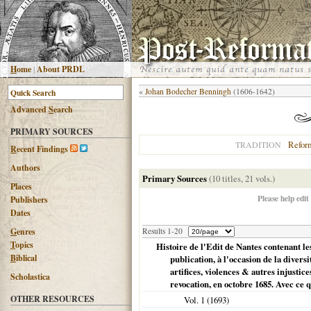
H
ome
|
About PRDL
«
Johan Bodecher Benningh
(1606-1642)
Advanced
S
earch
PRIMARY SOURCES
Refor
TRADITION
R
ecent Findings
Authors
Primary Sources
(10 titles, 21 vols.)
Places
Please help edit
Publishers
Dates
G
enres
Results 1-20
T
opics
Histoire de l'Edit de Nantes contenant le
B
iblical
publication, à l'occasion de la divers
artifices, violences & autres injustice
Scholastica
revocation, en octobre 1685. Avec ce q
OTHER RESOURCES
Vol. 1 (
1693
)