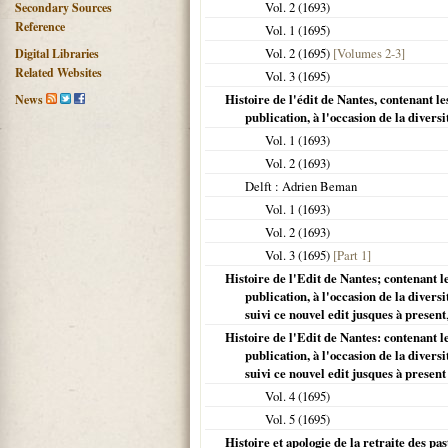
Vol. 2 (
1693
)
Secondary Sources
Reference
Vol. 1 (
1695
)
Vol. 2 (
1695
)
[Volumes 2-3]
Digital Libraries
Related Websites
Vol. 3 (
1695
)
Histoire de l'édit de Nantes, contenant l
News
publication, à l'occasion de la diversi
Vol. 1 (
1693
)
Vol. 2 (
1693
)
Delft
: Adrien Beman
Vol. 1 (
1693
)
Vol. 2 (
1693
)
Vol. 3 (
1695
)
[Part 1]
Histoire de l'Edit de Nantes; contenant l
publication, à l'occasion de la diversi
suivi ce nouvel edit jusques à present
Histoire de l'Edit de Nantes: contenant l
publication, à l'occasion de la diversi
suivi ce nouvel edit jusques à present
Vol. 4 (
1695
)
Vol. 5 (
1695
)
Histoire et apologie de la retraite des pa