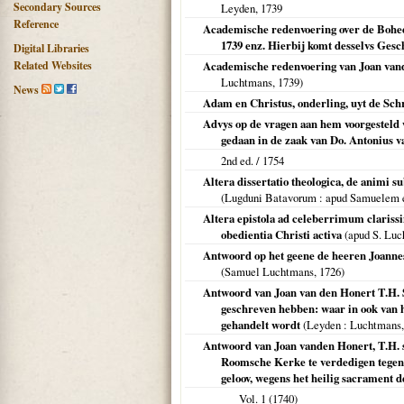
Secondary Sources
Leyden
,
1739
Reference
Academische redenvoering over de Bohe
1739 enz. Hierbij komt desselvs Ges
Digital Libraries
Related Websites
Academische redenvoering van Joan vand
Luchtmans,
1739
)
News
Adam en Christus, onderling, uyt de Sch
Advys op de vragen aan hem voorgesteld 
gedaan in de zaak van Do. Antonius v
2nd ed. /
1754
Altera dissertatio theologica, de animi sub
(
Lugduni Batavorum
: apud Samuelem 
Altera epistola ad celeberrimum clariss
obedientia Christi activa
(apud S. Lu
Antwoord op het geene de heeren Joannes
(Samuel Luchtmans,
1726
)
Antwoord van Joan van den Honert T.H. 
geschreven hebben: waar in ook van 
gehandelt wordt
(
Leyden
: Luchtmans
Antwoord van Joan vanden Honert, T.H. so
Roomsche Kerke te verdedigen tegen 
geloov, wegens het heilig sacrament de
Vol. 1 (
1740
)