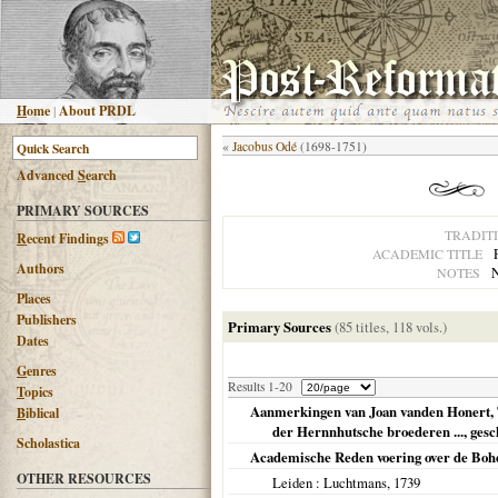
H
ome
|
About PRDL
«
Jacobus Odé
(1698-1751)
Advanced
S
earch
PRIMARY SOURCES
TRADIT
R
ecent Findings
ACADEMIC TITLE
Authors
N
NOTES
Places
Publishers
Primary Sources
(85 titles, 118 vols.)
Dates
G
enres
Results 1-20
T
opics
Aanmerkingen van Joan vanden Honert, T.
B
iblical
der Hernnhutsche broederen ..., gesc
Scholastica
Academische Reden voering over de Bo
OTHER RESOURCES
Leiden
: Luchtmans,
1739