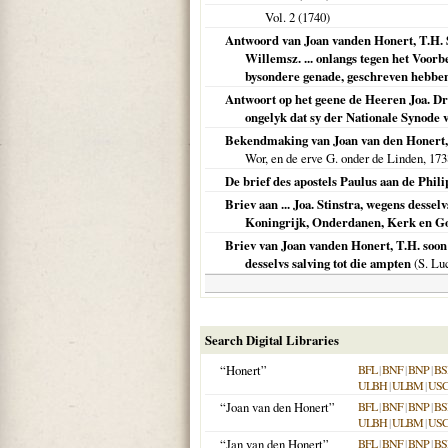
Vol. 2 (
1740
)
Antwoord van Joan vanden Honert, T.H. S
Willemsz. ... onlangs tegen het Voor
bysondere genade, geschreven hebben: 
Antwoort op het geene de Heeren Joa. Dr
ongelyk dat sy der Nationale Synode
Bekendmaking van Joan van den Honert, T
Wor, en de erve G. onder de Linden,
173
De brief des apostels Paulus aan de Phil
Briev aan ... Joa. Stinstra, wegens desse
Koningrijk, Onderdanen, Kerk en God
Briev van Joan vanden Honert, T.H. soon [
desselvs salving tot die ampten
(S. Lu
Search Digital Libraries
“Honert”
BFL
|
BNF
|
BNP
|
BS
ULBH
|
ULBM
|
US
“Joan van den Honert”
BFL
|
BNF
|
BNP
|
BS
ULBH
|
ULBM
|
US
“Jan van den Honert”
BFL
|
BNF
|
BNP
|
BS